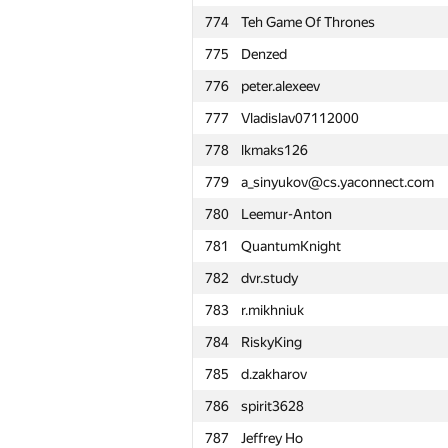
774
Teh Game Of Thrones
751
Ильдар Ялалов
775
Denzed
752
alexicon007
776
peter.alexeev
753
kormyshov
777
Vladislav07112000
754
danya.smelskiy
778
lkmaks126
755
namnefternamn
779
a_sinyukov@cs.yaconnect.com
756
dasunr
780
Leemur-Anton
757
krivovkirill
781
QuantumKnight
758
Sokolov
782
dvr.study
759
Mr.jexembayev
783
r.mikhniuk
760
PloadyFree
784
RiskyKing
761
gdepyani
785
d.zakharov
762
dtararukhin
786
spirit3628
763
kctung
787
Jeffrey Ho
764
atokarev82