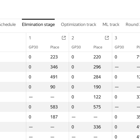
Schedule
Elimination stage
Optimization track
ML track
Round 
1
2
3
GP30
Place
GP30
Place
GP30
P
0
223
0
220
0
7
0
346
0
296
—
0
491
0
284
0
1
0
90
0
190
—
—
—
0
122
0
3
0
583
0
575
—
0
187
—
—
0
3
—
—
0
336
0
4
—
—
—
—
0
4