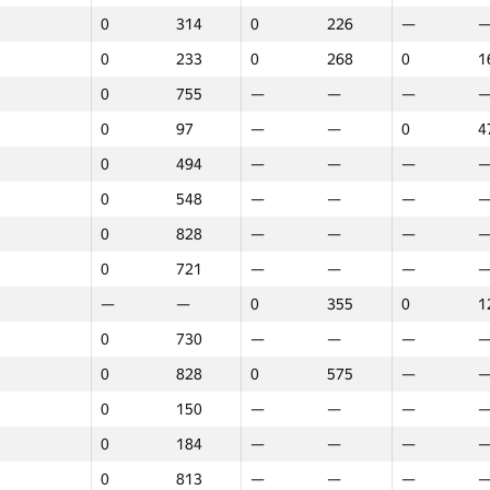
0
314
0
226
—
0
233
0
268
0
1
0
755
—
—
—
0
97
—
—
0
4
0
494
—
—
—
0
548
—
—
—
0
828
—
—
—
0
721
—
—
—
—
—
0
355
0
1
0
730
—
—
—
0
828
0
575
—
0
150
—
—
—
0
184
—
—
—
1
2
3
0
813
—
—
—
GP30
Place
GP30
Place
GP30
P