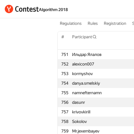
Algorithm 2018
Regulations
Rules
Registration
#
Participant
751
Ильдар Ялалов
752
alexicon007
753
kormyshov
754
danya.smelskiy
755
namnefternamn
756
dasunr
757
krivovkirill
758
Sokolov
759
Mr.jexembayev