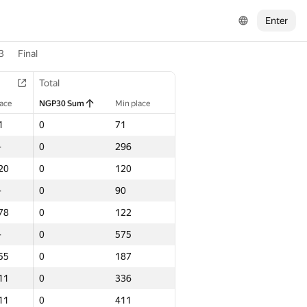
Enter
3
Final
Total
lace
NGP30 Sum
Min place
1
0
71
—
0
296
20
0
120
—
0
90
78
0
122
—
0
575
55
0
187
11
0
336
11
0
411