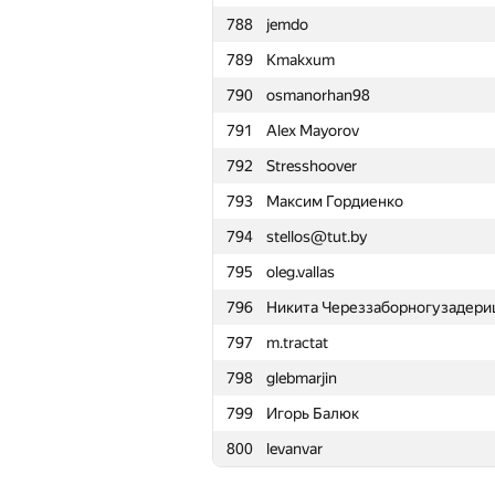
788
jemdo
765
mdautov2013
789
Kmakxum
766
KirillovNikitaV
790
osmanorhan98
767
tim.serazutdinov
791
Alex Mayorov
768
DKolodzey
792
Stresshoover
769
androzedaomerka
793
Максим Гордиенко
770
alexbmstu
794
stellos@tut.by
771
kuroni.what
795
oleg.vallas
772
TsReaper96
796
Никита Череззаборногузадер
773
a.rahmanovsky
797
m.tractat
774
Teh Game Of Thrones
798
glebmarjin
775
Denzed
799
Игорь Балюк
776
peter.alexeev
800
levanvar
777
Vladislav07112000
778
lkmaks126