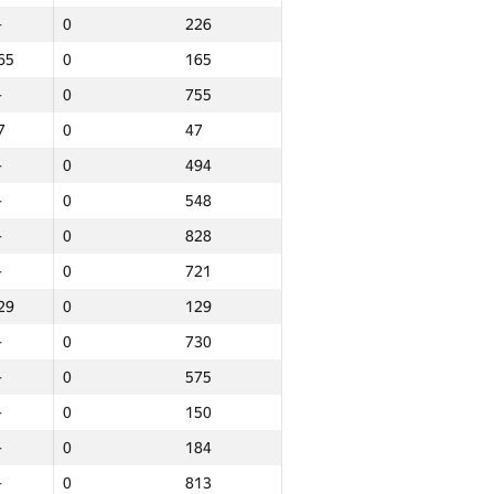
—
0
226
65
0
165
—
0
755
7
0
47
—
0
494
—
0
548
—
0
828
—
0
721
29
0
129
—
0
730
—
0
575
—
0
150
—
0
184
Total
—
0
813
lace
NGP30 Sum
Min place