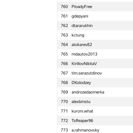
760
PloadyFree
761
gdepyani
762
dtararukhin
763
kctung
764
atokarev82
765
mdautov2013
766
KirillovNikitaV
767
tim.serazutdinov
768
DKolodzey
769
androzedaomerka
770
alexbmstu
771
kuroni.what
772
TsReaper96
#
Participant
773
a.rahmanovsky