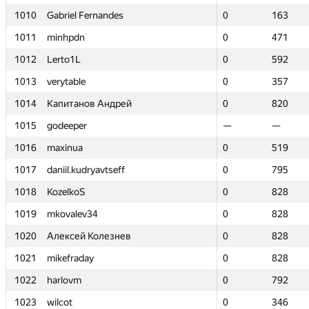
1010
1010
Gabriel Fernandes
Gabriel Fernandes
0
0
163
163
1011
1011
minhpdn
minhpdn
0
0
471
471
1012
1012
Lerto1L
Lerto1L
0
0
592
592
1013
1013
verytable
verytable
0
0
357
357
1014
1014
Капитанов Андрей
Капитанов Андрей
0
0
820
820
1015
1015
godeeper
godeeper
—
—
—
—
1016
1016
maxinua
maxinua
0
0
519
519
1017
1017
daniil.kudryavtseff
daniil.kudryavtseff
0
0
795
795
1018
1018
KozelkoS
KozelkoS
0
0
828
828
1019
1019
mkovalev34
mkovalev34
0
0
828
828
1020
1020
Алексей Колезнев
Алексей Колезнев
0
0
828
828
1021
1021
mikefraday
mikefraday
0
0
828
828
1022
1022
harlovm
harlovm
0
0
792
792
1023
1023
wilcot
wilcot
0
0
346
346