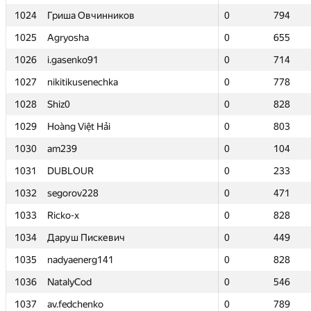
1024
1024
Гриша Овчинников
Гриша Овчинников
0
0
794
794
1025
1025
Agryosha
Agryosha
0
0
655
655
1026
1026
i.gasenko91
i.gasenko91
0
0
714
714
1027
1027
nikitikusenechka
nikitikusenechka
0
0
778
778
1028
1028
Shiz0
Shiz0
0
0
828
828
1029
1029
Hoàng Việt Hải
Hoàng Việt Hải
0
0
803
803
1030
1030
am239
am239
0
0
104
104
1031
1031
DUBLOUR
DUBLOUR
0
0
233
233
1032
1032
segorov228
segorov228
0
0
471
471
1033
1033
Ricko-x
Ricko-x
0
0
828
828
1034
1034
Даруш Пискевич
Даруш Пискевич
0
0
449
449
1035
1035
nadyaenerg141
nadyaenerg141
0
0
828
828
1036
1036
NatalyCod
NatalyCod
0
0
546
546
1037
1037
av.fedchenko
av.fedchenko
0
0
789
789