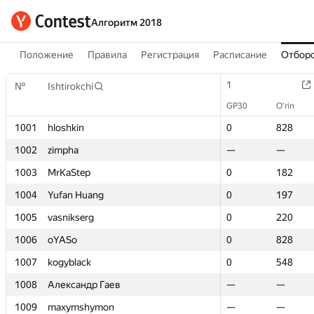
Алгоритм 2018
Положение
Правила
Регистрация
Расписание
Отборо
1
1
№
№
Ishtirokchi
Ishtirokchi
GP30
GP30
O‘rin
O‘rin
1001
1001
hloshkin
hloshkin
0
0
828
828
1002
1002
zimpha
zimpha
—
—
—
—
1003
1003
MrKaStep
MrKaStep
0
0
182
182
1004
1004
Yufan Huang
Yufan Huang
0
0
197
197
1005
1005
vasnikserg
vasnikserg
0
0
220
220
1006
1006
oYASo
oYASo
0
0
828
828
1007
1007
kogyblack
kogyblack
0
0
548
548
1008
1008
Александр Гаев
Александр Гаев
—
—
—
—
1009
1009
maxymshymon
maxymshymon
—
—
—
—