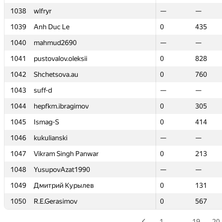
1038
1038
wlfryr
wlfryr
—
—
—
—
1039
1039
Anh Duc Le
Anh Duc Le
0
0
435
435
1040
1040
mahmud2690
mahmud2690
—
—
—
—
1041
1041
pustovalov.oleksii
pustovalov.oleksii
0
0
828
828
1042
1042
Shchetsova.au
Shchetsova.au
0
0
760
760
1043
1043
suff-d
suff-d
—
—
—
—
1044
1044
hepfkm.ibragimov
hepfkm.ibragimov
0
0
305
305
1045
1045
Ismag-S
Ismag-S
0
0
414
414
1046
1046
kukulianski
kukulianski
—
—
—
—
1047
1047
Vikram Singh Panwar
Vikram Singh Panwar
0
0
213
213
1048
1048
YusupovAzat1990
YusupovAzat1990
—
—
—
—
1049
1049
Дмитрий Курылев
Дмитрий Курылев
0
0
131
131
1050
1050
R.E.Gerasimov
R.E.Gerasimov
0
0
567
567
1
…
19
20