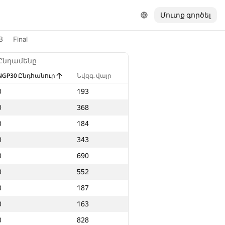
Մուտք գործել
3
Final
Ընդամենը
NGP30 Ընդհանուր
Նվզգ. վայր
0
193
0
368
0
184
0
343
0
690
0
552
0
187
0
163
0
828