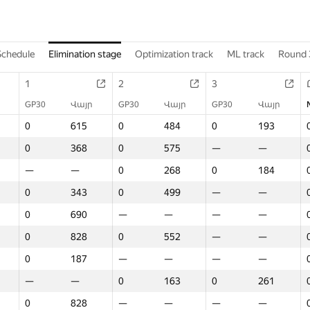
Schedule
Elimination stage
Optimization track
ML track
Round 
1
2
3
GP30
Վայր
GP30
Վայր
GP30
Վայր
0
615
0
484
0
193
0
368
0
575
—
—
—
—
0
268
0
184
0
343
0
499
—
—
0
690
—
—
—
—
0
828
0
552
—
—
0
187
—
—
—
—
—
—
0
163
0
261
0
828
—
—
—
—