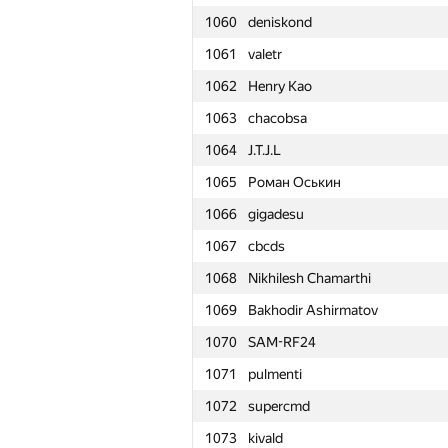
1060
deniskond
1061
valetr
1062
Henry Kao
1063
chacobsa
1064
J.T.J.L
1065
Роман Оськин
1066
gigadesu
1067
cbcds
1068
Nikhilesh Chamarthi
1069
Bakhodir Ashirmatov
1070
SAM-RF24
1071
pulmenti
1072
supercmd
№
Մասնակից
1073
kivald