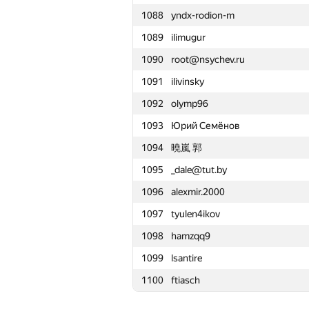
1088
yndx-rodion-m
1065
Роман Оськин
1089
ilimugur
1066
gigadesu
1090
root@nsychev.ru
1067
cbcds
1091
ilivinsky
1068
Nikhilesh Chamarthi
1092
olymp96
1069
Bakhodir Ashirmatov
1093
Юрий Семёнов
1070
SAM-RF24
1094
曉嵐 郭
1071
pulmenti
1095
_dale@tut.by
1072
supercmd
1096
alexmir.2000
1073
kivald
1097
tyulen4ikov
1074
roman.bylina2007
1098
hamzqq9
1075
Антон Мороз
1099
lsantire
1076
alex.staroletov
1100
ftiasch
1077
yalgor
1078
Jakob Kogler