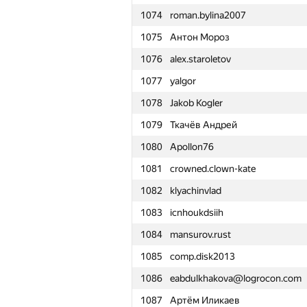
1074
roman.bylina2007
1051
makarich1995
1075
Антон Мороз
1052
Misha Prigara
1076
alex.staroletov
1053
Nyatl
1077
yalgor
1054
Саня Головин
1078
Jakob Kogler
1055
veinrap
1079
Ткачёв Андрей
1056
Георгий Давидович
1080
Apollon76
1057
izarizar
1081
crowned.clown-kate
1058
Sergey Bondarenko
1082
klyachinvlad
1059
zxc_j@tut.by
1083
icnhoukdsiih
1060
deniskond
1084
mansurov.rust
1061
valetr
1085
comp.disk2013
1062
Henry Kao
1086
eabdulkhakova@logrocon.com
1063
chacobsa
1087
Артём Иликаев
1064
J.T.J.L