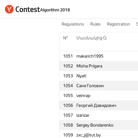
Algorithm 2018
Regulations
Rules
Registration
№
Մասնակից
1051
makarich1995
1052
Misha Prigara
1053
Nyatl
1054
Саня Головин
1055
veinrap
1056
Георгий Давидович
1057
izarizar
1058
Sergey Bondarenko
1059
zxc_j@tut.by