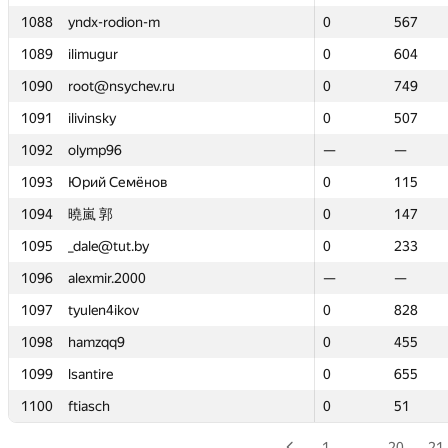
1088
1088
yndx-rodion-m
yndx-rodion-m
0
0
567
567
1089
1089
ilimugur
ilimugur
0
0
604
604
1090
1090
root@nsychev.ru
root@nsychev.ru
0
0
749
749
1091
1091
ilivinsky
ilivinsky
0
0
507
507
1092
1092
olymp96
olymp96
—
—
—
—
1093
1093
Юрий Семёнов
Юрий Семёнов
0
0
115
115
1094
1094
曉嵐 郭
曉嵐 郭
0
0
147
147
1095
1095
_dale@tut.by
_dale@tut.by
0
0
233
233
1096
1096
alexmir.2000
alexmir.2000
—
—
—
—
1097
1097
tyulen4ikov
tyulen4ikov
0
0
828
828
1098
1098
hamzqq9
hamzqq9
0
0
455
455
1099
1099
lsantire
lsantire
0
0
655
655
1100
1100
ftiasch
ftiasch
0
0
51
51
1
…
20
21