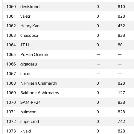
1060
1060
deniskond
deniskond
0
0
810
810
1061
1061
valetr
valetr
0
0
828
828
1062
1062
Henry Kao
Henry Kao
0
0
432
432
1063
1063
chacobsa
chacobsa
0
0
828
828
1064
1064
J.T.J.L
J.T.J.L
0
0
80
80
1065
1065
Роман Оськин
Роман Оськин
—
—
—
—
1066
1066
gigadesu
gigadesu
—
—
—
—
1067
1067
cbcds
cbcds
—
—
—
—
1068
1068
Nikhilesh Chamarthi
Nikhilesh Chamarthi
0
0
828
828
1069
1069
Bakhodir Ashirmatov
Bakhodir Ashirmatov
0
0
127
127
1070
1070
SAM-RF24
SAM-RF24
0
0
828
828
1071
1071
pulmenti
pulmenti
0
0
828
828
1072
1072
supercmd
supercmd
0
0
742
742
1073
1073
kivald
kivald
0
0
828
828