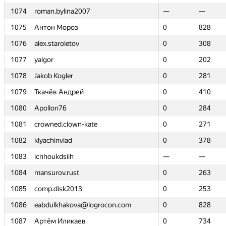
1074
1074
roman.bylina2007
roman.bylina2007
—
—
—
—
1075
1075
Антон Мороз
Антон Мороз
0
0
828
828
1076
1076
alex.staroletov
alex.staroletov
0
0
308
308
1077
1077
yalgor
yalgor
0
0
202
202
1078
1078
Jakob Kogler
Jakob Kogler
0
0
281
281
1079
1079
Ткачёв Андрей
Ткачёв Андрей
0
0
410
410
1080
1080
Apollon76
Apollon76
0
0
284
284
1081
1081
crowned.clown-kate
crowned.clown-kate
0
0
271
271
1082
1082
klyachinvlad
klyachinvlad
0
0
378
378
1083
1083
icnhoukdsiih
icnhoukdsiih
—
—
—
—
1084
1084
mansurov.rust
mansurov.rust
0
0
263
263
1085
1085
comp.disk2013
comp.disk2013
0
0
253
253
1086
1086
eabdulkhakova@logrocon.com
eabdulkhakova@logrocon.com
0
0
828
828
1087
1087
Артём Иликаев
Артём Иликаев
0
0
734
734