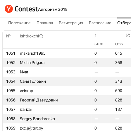
Алгоритм 2018
Положение
Правила
Регистрация
Расписание
Отборо
1
1
№
№
Ishtirokchi
Ishtirokchi
GP30
GP30
O‘rin
O‘rin
1051
1051
makarich1995
makarich1995
0
0
615
615
1052
1052
Misha Prigara
Misha Prigara
0
0
368
368
1053
1053
Nyatl
Nyatl
—
—
—
—
1054
1054
Саня Головин
Саня Головин
0
0
343
343
1055
1055
veinrap
veinrap
0
0
690
690
1056
1056
Георгий Давидович
Георгий Давидович
0
0
828
828
1057
1057
izarizar
izarizar
0
0
187
187
1058
1058
Sergey Bondarenko
Sergey Bondarenko
—
—
—
—
1059
1059
zxc_j@tut.by
zxc_j@tut.by
0
0
828
828