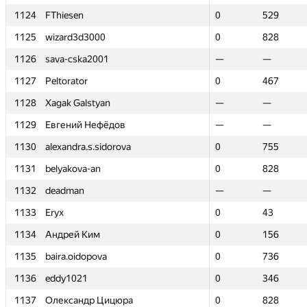
1124
1124
FThiesen
FThiesen
0
0
529
529
1125
1125
wizard3d3000
wizard3d3000
0
0
828
828
1126
1126
sava-cska2001
sava-cska2001
—
—
—
—
1127
1127
Peltorator
Peltorator
0
0
467
467
1128
1128
Xagak Galstyan
Xagak Galstyan
—
—
—
—
1129
1129
Евгений Нефёдов
Евгений Нефёдов
—
—
—
—
1130
1130
alexandra.s.sidorova
alexandra.s.sidorova
0
0
755
755
1131
1131
belyakova-an
belyakova-an
0
0
828
828
1132
1132
deadman
deadman
—
—
—
—
1133
1133
Eryx
Eryx
0
0
43
43
1134
1134
Андрей Ким
Андрей Ким
0
0
156
156
1135
1135
baira.oidopova
baira.oidopova
0
0
736
736
1136
1136
eddy1021
eddy1021
0
0
346
346
1137
1137
Олександр Цицюра
Олександр Цицюра
0
0
828
828