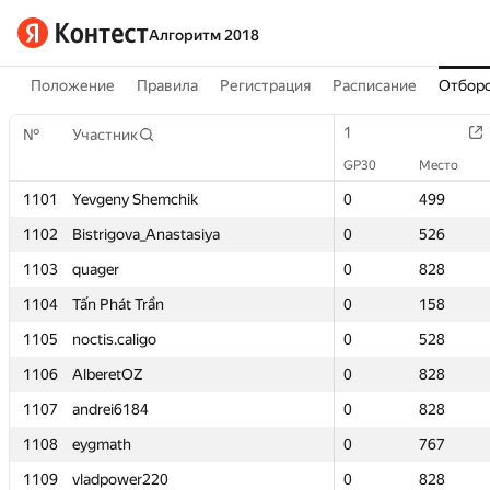
Алгоритм 2018
Положение
Правила
Регистрация
Расписание
Отборо
1
1
№
№
Участник
Участник
GP30
GP30
Место
Место
1101
1101
Yevgeny Shemchik
Yevgeny Shemchik
0
0
499
499
1102
1102
Bistrigova_Anastasiya
Bistrigova_Anastasiya
0
0
526
526
1103
1103
quager
quager
0
0
828
828
1104
1104
Tấn Phát Trần
Tấn Phát Trần
0
0
158
158
1105
1105
noctis.caligo
noctis.caligo
0
0
528
528
1106
1106
AlberetOZ
AlberetOZ
0
0
828
828
1107
1107
andrei6184
andrei6184
0
0
828
828
1108
1108
eygmath
eygmath
0
0
767
767
1109
1109
vladpower220
vladpower220
0
0
828
828