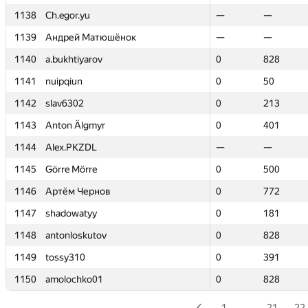
1138
1138
Ch.egor.yu
Ch.egor.yu
—
—
—
—
1139
1139
Андрей Матюшёнок
Андрей Матюшёнок
—
—
—
—
1140
1140
a.bukhtiyarov
a.bukhtiyarov
0
0
828
828
1141
1141
nuipqiun
nuipqiun
0
0
50
50
1142
1142
slav6302
slav6302
0
0
213
213
1143
1143
Anton Älgmyr
Anton Älgmyr
0
0
401
401
1144
1144
Alex.PKZDL
Alex.PKZDL
—
—
—
—
1145
1145
Görre Mörre
Görre Mörre
0
0
500
500
1146
1146
Артём Чернов
Артём Чернов
0
0
772
772
1147
1147
shadowatyy
shadowatyy
0
0
181
181
1148
1148
antonloskutov
antonloskutov
0
0
828
828
1149
1149
tossy310
tossy310
0
0
391
391
1150
1150
amolochko01
amolochko01
0
0
828
828
1
…
21
22