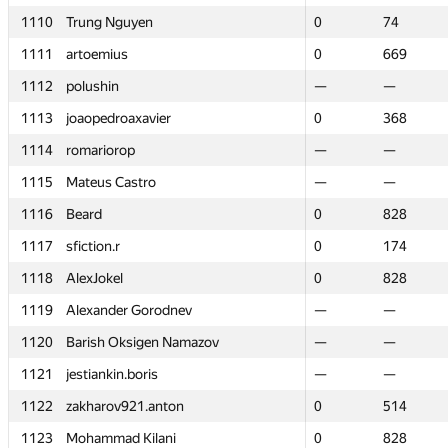
1110
1110
Trung Nguyen
Trung Nguyen
0
0
74
74
1111
1111
artoemius
artoemius
0
0
669
669
1112
1112
polushin
polushin
—
—
—
—
1113
1113
joaopedroaxavier
joaopedroaxavier
0
0
368
368
1114
1114
romariorop
romariorop
—
—
—
—
1115
1115
Mateus Castro
Mateus Castro
—
—
—
—
1116
1116
Beard
Beard
0
0
828
828
1117
1117
sfiction.r
sfiction.r
0
0
174
174
1118
1118
AlexJokel
AlexJokel
0
0
828
828
1119
1119
Alexander Gorodnev
Alexander Gorodnev
—
—
—
—
1120
1120
Barish Oksigen Namazov
Barish Oksigen Namazov
—
—
—
—
1121
1121
jestiankin.boris
jestiankin.boris
—
—
—
—
1122
1122
zakharov921.anton
zakharov921.anton
0
0
514
514
1123
1123
Mohammad Kilani
Mohammad Kilani
0
0
828
828