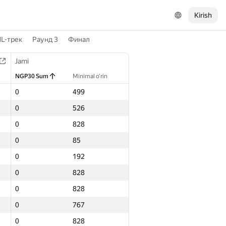
Kirish
L-трек
Раунд 3
Финал
Jami
NGP30 Sum
Minimal o‘rin
0
499
0
526
0
828
0
85
0
192
0
828
0
828
0
767
0
828