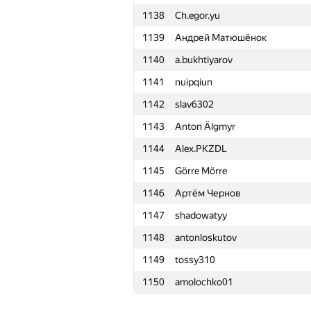
1138
Ch.egor.yu
1115
Mateus Castro
1139
Андрей Матюшёнок
1116
Beard
1140
a.bukhtiyarov
1117
sfiction.r
1141
nuipqiun
1118
AlexJokel
1142
slav6302
1119
Alexander Gorodnev
1143
Anton Älgmyr
1120
Barish Oksigen Namazov
1144
Alex.PKZDL
1121
jestiankin.boris
1145
Görre Mörre
1122
zakharov921.anton
1146
Артём Чернов
1123
Mohammad Kilani
1147
shadowatyy
1124
FThiesen
1148
antonloskutov
1125
wizard3d3000
1149
tossy310
1126
sava-cska2001
1150
amolochko01
1127
Peltorator
1128
Xagak Galstyan