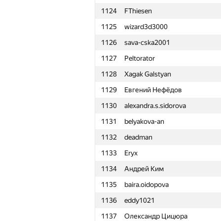
1124
FThiesen
1101
Yevgeny Shemchik
1125
wizard3d3000
1102
Bistrigova_Anastasiya
1126
sava-cska2001
1103
quager
1127
Peltorator
1104
Tấn Phát Trần
1128
Xagak Galstyan
1105
noctis.caligo
1129
Евгений Нефёдов
1106
AlberetOZ
1130
alexandra.s.sidorova
1107
andrei6184
1131
belyakova-an
1108
eygmath
1132
deadman
1109
vladpower220
1133
Eryx
1110
Trung Nguyen
1134
Андрей Ким
1111
artoemius
1135
baira.oidopova
1112
polushin
1136
eddy1021
1113
joaopedroaxavier
1137
Олександр Цицюра
1114
romariorop