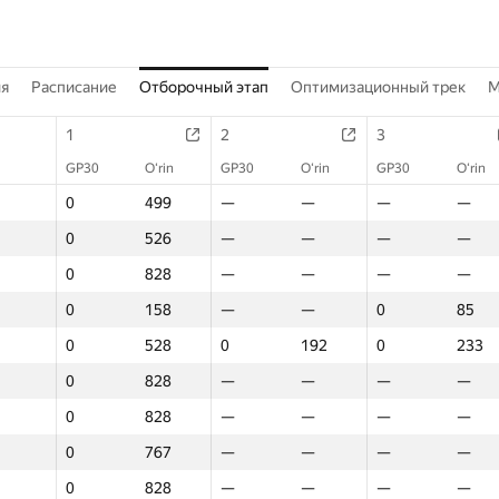
ия
Расписание
Отборочный этап
Оптимизационный трек
M
1
2
3
GP30
O‘rin
GP30
O‘rin
GP30
O‘rin
0
499
—
—
—
—
0
526
—
—
—
—
0
828
—
—
—
—
0
158
—
—
0
85
0
528
0
192
0
233
0
828
—
—
—
—
0
828
—
—
—
—
0
767
—
—
—
—
0
828
—
—
—
—