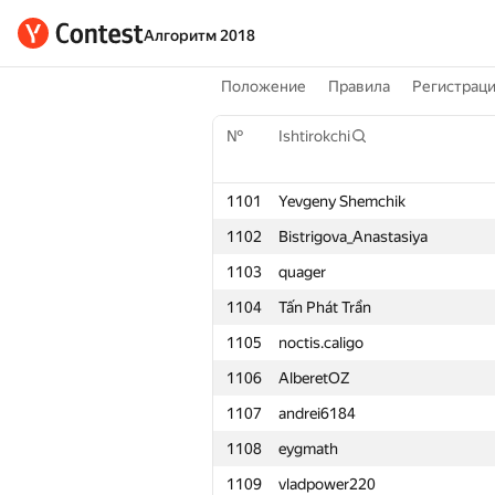
Алгоритм 2018
Положение
Правила
Регистрац
№
Ishtirokchi
1101
Yevgeny Shemchik
1102
Bistrigova_Anastasiya
1103
quager
1104
Tấn Phát Trần
1105
noctis.caligo
1106
AlberetOZ
1107
andrei6184
1108
eygmath
1109
vladpower220