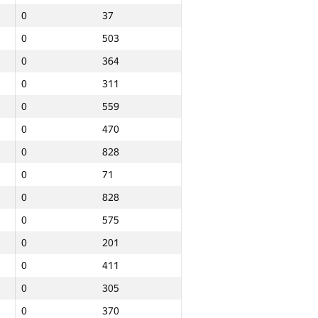
0
37
0
503
0
364
0
311
0
559
0
470
0
828
0
71
0
828
0
575
0
201
0
411
0
305
Jami
0
370
NGP30 Sum
Minimal o‘rin