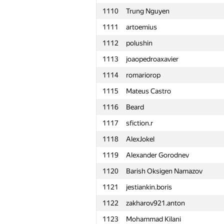
1110
Trung Nguyen
1111
artoemius
1112
polushin
1113
joaopedroaxavier
1114
romariorop
1115
Mateus Castro
1116
Beard
1117
sfiction.r
1118
AlexJokel
1119
Alexander Gorodnev
1120
Barish Oksigen Namazov
1121
jestiankin.boris
1122
zakharov921.anton
№
Ishtirokchi
1123
Mohammad Kilani