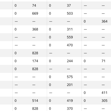
0
74
0
37
—
—
0
669
0
503
—
—
—
—
—
—
0
364
0
368
0
311
—
—
—
—
0
559
—
—
—
—
0
470
—
—
0
828
—
—
—
—
0
174
0
244
0
71
0
828
—
—
—
—
—
—
0
575
—
—
—
—
0
201
—
—
—
—
—
—
0
411
0
514
0
419
0
305
1
2
3
0
828
0
370
—
—
GP30
O‘rin
GP30
O‘rin
GP30
O‘rin