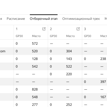
ия
Расписание
Отборочный этап
Оптимизационный трек
M
1
2
3
GP30
Место
GP30
Место
GP30
Мес
0
572
—
—
—
—
.com
0
520
0
304
—
—
0
128
0
143
0
238
0
542
0
522
—
—
—
—
0
220
—
—
—
—
—
—
0
397
0
828
—
—
—
—
0
548
—
—
0
167
0
277
0
252
—
—