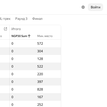
Войти
L-трек
Раунд 3
Финал
Итого
то
NGP30 Sum
Мин. место
0
572
0
304
0
128
0
522
0
220
0
397
0
828
0
167
0
252