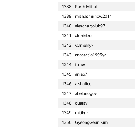
1338
Parth Mittal
1315
NEU20133823
1339
mishasmirnow2011
1316
bugzziiii
1340
alescha.golub97
1317
Nafis Sadique
1341
akmintro
1318
oiv.239.11
1342
v.v.melnyk
1319
Hamza Zagha
1343
anastasia1995ya
1320
ivan-mazharov
1344
ftmw
1321
Света Хайкова
1345
aniap7
1322
AlexandrProgrammer
1346
a.shafiee
1323
ahmad Anwar
1347
xbelonogov
1324
Андрей Костяной
1348
quailty
1325
medegor44
1349
mitikgr
1326
q0o0p
1350
GyeongGeun Kim
1327
Victor
1328
Jean.Paul.Shapo