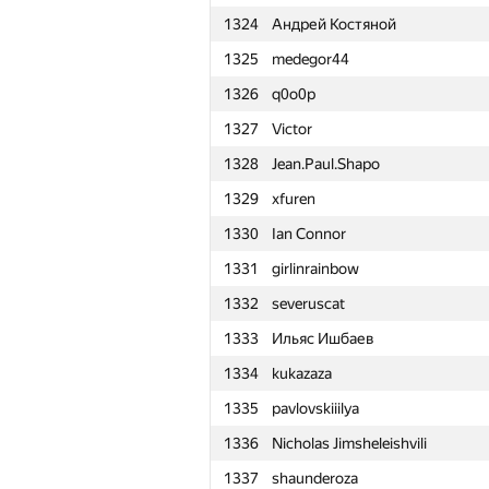
1324
Андрей Костяной
1301
daanishmahajan
1325
medegor44
1302
kashichkin@lyceum.yaconnect
1326
q0o0p
1303
archbayleef
1327
Victor
1304
homfel
1328
Jean.Paul.Shapo
1305
cjtoribio
1329
xfuren
1306
alex9x99
1330
Ian Connor
1307
aakhvorov
1331
girlinrainbow
1308
Кирилл Федоров
1332
severuscat
1309
Сергей Процкий
1333
Ильяс Ишбаев
1310
mayorov.m.a
1334
kukazaza
1311
Vlod1k
1335
pavlovskiiilya
1312
Ευάγγελος Πίπης
1336
Nicholas Jimsheleishvili
1313
ligaiikalin
1337
shaunderoza
1314
PotterSergey