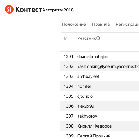
Алгоритм 2018
Положение
Правила
Регистрац
№
Участник
1301
daanishmahajan
1302
kashichkin@lyceum.yaconnect
1303
archbayleef
1304
homfel
1305
cjtoribio
1306
alex9x99
1307
aakhvorov
1308
Кирилл Федоров
1309
Сергей Процкий