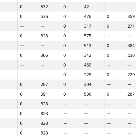
0
532
0
42
—
—
0
536
0
476
0
359
—
—
0
317
0
271
0
828
0
575
—
—
—
—
0
513
0
384
0
366
0
342
0
230
—
—
0
469
—
—
—
—
0
229
0
229
0
287
0
304
—
—
0
391
0
530
0
287
0
828
—
—
—
—
0
828
—
—
—
—
0
828
—
—
—
—
1
2
3
0
828
—
—
—
—
GP30
Место
GP30
Место
GP30
Мес