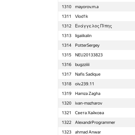
1310
mayorov.m.a
1311
Vlod1k
1312
Ευάγγελος Πίπης
1313
ligaiikalin
1314
PotterSergey
1315
NEU20133823
1316
bugzziiii
1317
Nafis Sadique
1318
oiv.239.11
1319
Hamza Zagha
1320
ivan-mazharov
1321
Света Хайкова
1322
AlexandrProgrammer
№
Участник
1323
ahmad Anwar