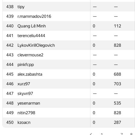
438
438
tipy
tipy
—
—
—
—
439
439
r.mammadov2016
r.mammadov2016
—
—
—
—
440
440
Quang Lê Minh
Quang Lê Minh
0
0
112
112
441
441
terenceliu4444
terenceliu4444
—
—
—
—
442
442
LykovKirillOlegovich
LykovKirillOlegovich
0
0
828
828
443
443
clevermouse2
clevermouse2
—
—
—
—
444
444
pinkfcpp
pinkfcpp
—
—
—
—
445
445
alex.zabashta
alex.zabashta
0
0
688
688
446
446
xurz97
xurz97
0
0
703
703
447
447
skyvn97
skyvn97
—
—
—
—
448
448
yesenarman
yesenarman
0
0
535
535
449
449
nitin2798
nitin2798
0
0
828
828
450
450
kzoacn
kzoacn
0
0
287
287
1
…
7
8