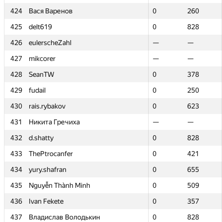
424
424
Вася Варенов
Вася Варенов
0
0
260
260
425
425
delt619
delt619
0
0
828
828
426
426
eulerscheZahl
eulerscheZahl
—
—
—
—
427
427
mikcorer
mikcorer
—
—
—
—
428
428
SeanTW
SeanTW
0
0
378
378
429
429
fudail
fudail
0
0
250
250
430
430
rais.rybakov
rais.rybakov
0
0
623
623
431
431
Никита Гречиха
Никита Гречиха
—
—
—
—
432
432
d.shatty
d.shatty
0
0
828
828
433
433
ThePtrocanfer
ThePtrocanfer
0
0
421
421
434
434
yury.shafran
yury.shafran
0
0
655
655
435
435
Nguyễn Thành Minh
Nguyễn Thành Minh
0
0
509
509
436
436
Ivan Fekete
Ivan Fekete
0
0
357
357
437
437
Владислав Володькин
Владислав Володькин
0
0
828
828