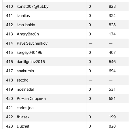
410
410
konst007@tut.by
konst007@tut.by
0
0
828
828
411
411
ivanilos
ivanilos
0
0
324
324
412
412
ivan.lankin
ivan.lankin
0
0
828
828
413
413
AngryBac0n
AngryBac0n
0
0
174
174
414
414
PavelSavchenkov
PavelSavchenkov
—
—
—
—
415
415
sergey040496
sergey040496
0
0
407
407
416
416
daniilgolov2016
daniilgolov2016
0
0
646
646
417
417
snakumin
snakumin
0
0
694
694
418
418
stczhc
stczhc
—
—
—
—
419
419
noelnadal
noelnadal
0
0
531
531
420
420
Роман Спиркин
Роман Спиркин
0
0
681
681
421
421
carlos.joa
carlos.joa
—
—
—
—
422
422
fhlasek
fhlasek
0
0
199
199
423
423
Duznet
Duznet
0
0
828
828