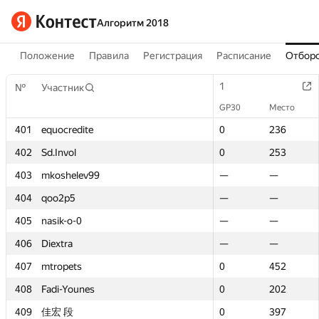
Алгоритм 2018
Положение
Правила
Регистрация
Расписание
Отборо
1
1
№
№
Участник
Участник
GP30
GP30
Место
Место
401
401
equocredite
equocredite
0
0
236
236
402
402
Sd.Invol
Sd.Invol
0
0
253
253
403
403
mkoshelev99
mkoshelev99
—
—
—
—
404
404
qoo2p5
qoo2p5
—
—
—
—
405
405
nasik-o-0
nasik-o-0
—
—
—
—
406
406
Diextra
Diextra
—
—
—
—
407
407
mtropets
mtropets
0
0
452
452
408
408
Fadi-Younes
Fadi-Younes
0
0
202
202
409
409
佳宏 段
佳宏 段
0
0
397
397