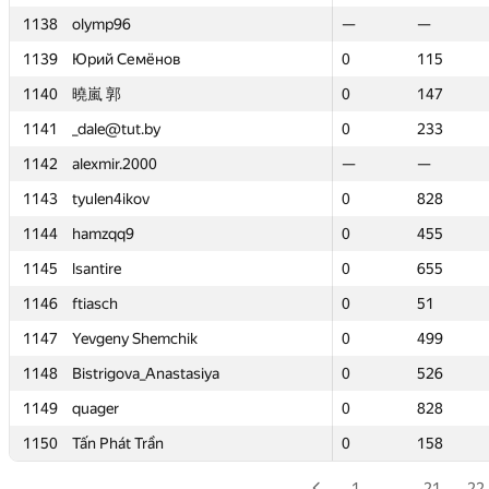
1138
1138
olymp96
olymp96
—
—
—
—
1139
1139
Юрий Семёнов
Юрий Семёнов
0
0
115
115
1140
1140
曉嵐 郭
曉嵐 郭
0
0
147
147
1141
1141
_dale@tut.by
_dale@tut.by
0
0
233
233
1142
1142
alexmir.2000
alexmir.2000
—
—
—
—
1143
1143
tyulen4ikov
tyulen4ikov
0
0
828
828
1144
1144
hamzqq9
hamzqq9
0
0
455
455
1145
1145
lsantire
lsantire
0
0
655
655
1146
1146
ftiasch
ftiasch
0
0
51
51
1147
1147
Yevgeny Shemchik
Yevgeny Shemchik
0
0
499
499
1148
1148
Bistrigova_Anastasiya
Bistrigova_Anastasiya
0
0
526
526
1149
1149
quager
quager
0
0
828
828
1150
1150
Tấn Phát Trần
Tấn Phát Trần
0
0
158
158
1
…
21
22