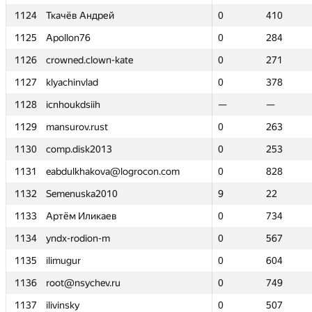
1124
1124
Ткачёв Андрей
Ткачёв Андрей
0
0
410
410
1125
1125
Apollon76
Apollon76
0
0
284
284
1126
1126
crowned.clown-kate
crowned.clown-kate
0
0
271
271
1127
1127
klyachinvlad
klyachinvlad
0
0
378
378
1128
1128
icnhoukdsiih
icnhoukdsiih
—
—
—
—
1129
1129
mansurov.rust
mansurov.rust
0
0
263
263
1130
1130
comp.disk2013
comp.disk2013
0
0
253
253
1131
1131
eabdulkhakova@logrocon.com
eabdulkhakova@logrocon.com
0
0
828
828
1132
1132
Semenuska2010
Semenuska2010
9
9
22
22
1133
1133
Артём Иликаев
Артём Иликаев
0
0
734
734
1134
1134
yndx-rodion-m
yndx-rodion-m
0
0
567
567
1135
1135
ilimugur
ilimugur
0
0
604
604
1136
1136
root@nsychev.ru
root@nsychev.ru
0
0
749
749
1137
1137
ilivinsky
ilivinsky
0
0
507
507