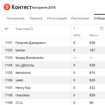
Алгоритм 2018
Положение
Правила
Регистрация
Расписание
Отборо
1
1
№
№
Участник
Участник
GP30
GP30
Место
Место
1101
1101
Георгий Давидович
Георгий Давидович
0
0
828
828
1102
1102
izarizar
izarizar
0
0
187
187
1103
1103
Sergey Bondarenko
Sergey Bondarenko
—
—
—
—
1104
1104
zxc_j@tut.by
zxc_j@tut.by
0
0
828
828
1105
1105
deniskond
deniskond
0
0
810
810
1106
1106
valetr
valetr
0
0
828
828
1107
1107
Henry Kao
Henry Kao
0
0
432
432
1108
1108
chacobsa
chacobsa
0
0
828
828
1109
1109
J.T.J.L
J.T.J.L
0
0
80
80