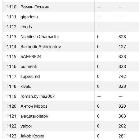
1110
1110
Роман Оськин
Роман Оськин
—
—
—
—
1111
1111
gigadesu
gigadesu
—
—
—
—
1112
1112
cbcds
cbcds
—
—
—
—
1113
1113
Nikhilesh Chamarthi
Nikhilesh Chamarthi
0
0
828
828
1114
1114
Bakhodir Ashirmatov
Bakhodir Ashirmatov
0
0
127
127
1115
1115
SAM-RF24
SAM-RF24
0
0
828
828
1116
1116
pulmenti
pulmenti
0
0
828
828
1117
1117
supercmd
supercmd
0
0
742
742
1118
1118
kivald
kivald
0
0
828
828
1119
1119
roman.bylina2007
roman.bylina2007
—
—
—
—
1120
1120
Антон Мороз
Антон Мороз
0
0
828
828
1121
1121
alex.staroletov
alex.staroletov
0
0
308
308
1122
1122
yalgor
yalgor
0
0
202
202
1123
1123
Jakob Kogler
Jakob Kogler
0
0
281
281