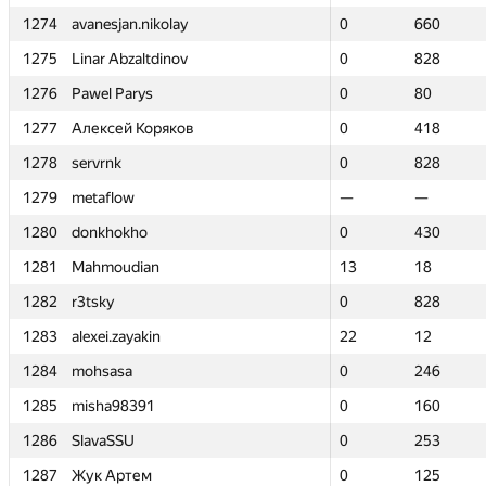
1274
1274
avanesjan.nikolay
avanesjan.nikolay
0
0
660
660
1275
1275
Linar Abzaltdinov
Linar Abzaltdinov
0
0
828
828
1276
1276
Pawel Parys
Pawel Parys
0
0
80
80
1277
1277
Алексей Коряков
Алексей Коряков
0
0
418
418
1278
1278
servrnk
servrnk
0
0
828
828
1279
1279
metaflow
metaflow
—
—
—
—
1280
1280
donkhokho
donkhokho
0
0
430
430
1281
1281
Mahmoudian
Mahmoudian
13
13
18
18
1282
1282
r3tsky
r3tsky
0
0
828
828
1283
1283
alexei.zayakin
alexei.zayakin
22
22
12
12
1284
1284
mohsasa
mohsasa
0
0
246
246
1285
1285
misha98391
misha98391
0
0
160
160
1286
1286
SlavaSSU
SlavaSSU
0
0
253
253
1287
1287
Жук Артем
Жук Артем
0
0
125
125