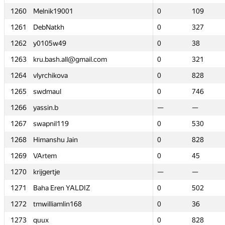
1260
1260
Melnik19001
Melnik19001
0
0
109
109
1261
1261
DebNatkh
DebNatkh
0
0
327
327
1262
1262
y0105w49
y0105w49
0
0
38
38
1263
1263
kru.bash.all@gmail.com
kru.bash.all@gmail.com
0
0
321
321
1264
1264
vlyrchikova
vlyrchikova
0
0
828
828
1265
1265
swdmaul
swdmaul
0
0
746
746
1266
1266
yassin.b
yassin.b
—
—
—
—
1267
1267
swapnil119
swapnil119
0
0
530
530
1268
1268
Himanshu Jain
Himanshu Jain
0
0
828
828
1269
1269
VArtem
VArtem
0
0
45
45
1270
1270
krijgertje
krijgertje
—
—
—
—
1271
1271
Baha Eren YALDIZ
Baha Eren YALDIZ
0
0
502
502
1272
1272
tmwilliamlin168
tmwilliamlin168
0
0
36
36
1273
1273
quux
quux
0
0
828
828