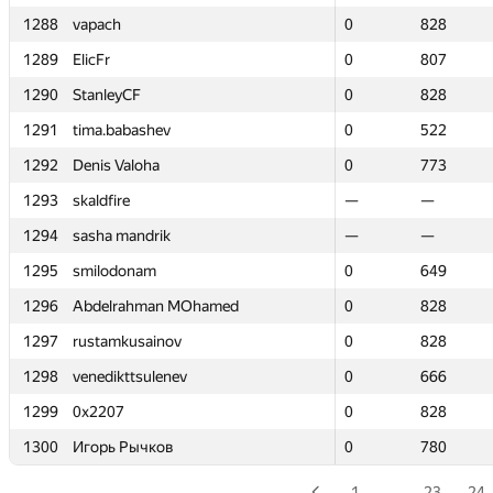
1288
1288
vapach
vapach
0
0
828
828
1289
1289
ElicFr
ElicFr
0
0
807
807
1290
1290
StanleyCF
StanleyCF
0
0
828
828
1291
1291
tima.babashev
tima.babashev
0
0
522
522
1292
1292
Denis Valoha
Denis Valoha
0
0
773
773
1293
1293
skaldfire
skaldfire
—
—
—
—
1294
1294
sasha mandrik
sasha mandrik
—
—
—
—
1295
1295
smilodonam
smilodonam
0
0
649
649
1296
1296
Abdelrahman MOhamed
Abdelrahman MOhamed
0
0
828
828
1297
1297
rustamkusainov
rustamkusainov
0
0
828
828
1298
1298
venedikttsulenev
venedikttsulenev
0
0
666
666
1299
1299
0x2207
0x2207
0
0
828
828
1300
1300
Игорь Рычков
Игорь Рычков
0
0
780
780
1
…
23
24