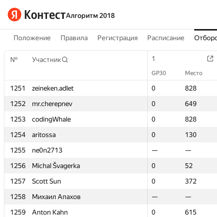
Алгоритм 2018
Положение
Правила
Регистрация
Расписание
Отборо
1
1
№
№
Участник
Участник
GP30
GP30
Место
Место
1251
1251
zeineken.adlet
zeineken.adlet
0
0
828
828
1252
1252
mr.cherepnev
mr.cherepnev
0
0
649
649
1253
1253
codingWhale
codingWhale
0
0
828
828
1254
1254
aritossa
aritossa
0
0
130
130
1255
1255
ne0n2713
ne0n2713
—
—
—
—
1256
1256
Michal Švagerka
Michal Švagerka
0
0
52
52
1257
1257
Scott Sun
Scott Sun
0
0
372
372
1258
1258
Михаил Апахов
Михаил Апахов
—
—
—
—
1259
1259
Anton Kahn
Anton Kahn
0
0
615
615