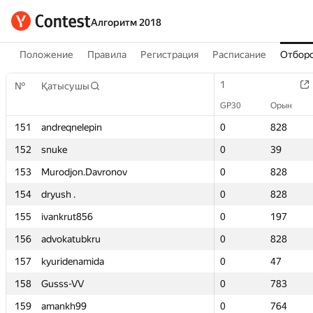
Алгоритм 2018
Положение
Правила
Регистрация
Расписание
Отборо
1
1
№
№
Қатысушы
Қатысушы
GP30
GP30
Орын
Орын
151
151
andreqnelepin
andreqnelepin
0
0
828
828
152
152
snuke
snuke
0
0
39
39
153
153
Murodjon.Davronov
Murodjon.Davronov
0
0
828
828
154
154
dryush .
dryush .
0
0
828
828
155
155
ivankrut856
ivankrut856
0
0
197
197
156
156
advokatubkru
advokatubkru
0
0
828
828
157
157
kyuridenamida
kyuridenamida
0
0
47
47
158
158
Gusss-VV
Gusss-VV
0
0
783
783
159
159
amankh99
amankh99
0
0
764
764