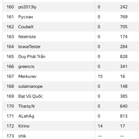
160
160
po2013ly
po2013ly
0
0
242
242
161
161
Руслан
Руслан
0
0
769
769
162
162
CoubeX
CoubeX
0
0
705
705
163
163
fetetriste
fetetriste
0
0
174
174
164
164
braveTester
braveTester
0
0
284
284
165
165
Duy Phát Trần
Duy Phát Trần
0
0
828
828
166
166
greencis
greencis
0
0
341
341
167
167
Merkurev
Merkurev
15
15
16
16
168
168
solaimanope
solaimanope
0
0
148
148
169
169
Đạt Vũ Quốc
Đạt Vũ Quốc
0
0
385
385
170
170
Thariq N
Thariq N
0
0
640
640
171
171
ALehAg
ALehAg
0
0
813
813
172
172
Kirino
Kirino
14
14
17
17
173
173
shik
shik
—
—
—
—