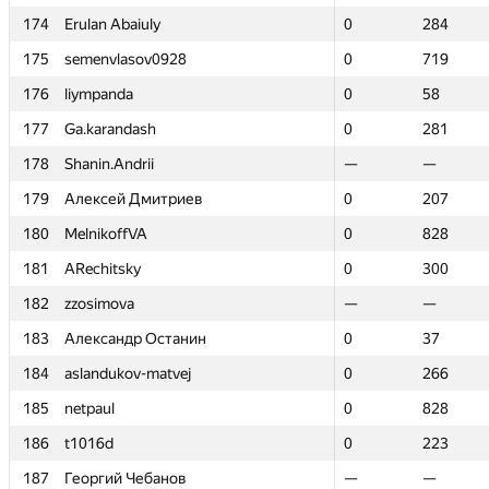
174
174
Erulan Abaiuly
Erulan Abaiuly
0
0
284
284
175
175
semenvlasov0928
semenvlasov0928
0
0
719
719
176
176
liympanda
liympanda
0
0
58
58
177
177
Ga.karandash
Ga.karandash
0
0
281
281
178
178
Shanin.Andrii
Shanin.Andrii
—
—
—
—
179
179
Алексей Дмитриев
Алексей Дмитриев
0
0
207
207
180
180
MelnikoffVA
MelnikoffVA
0
0
828
828
181
181
ARechitsky
ARechitsky
0
0
300
300
182
182
zzosimova
zzosimova
—
—
—
—
183
183
Александр Останин
Александр Останин
0
0
37
37
184
184
aslandukov-matvej
aslandukov-matvej
0
0
266
266
185
185
netpaul
netpaul
0
0
828
828
186
186
t1016d
t1016d
0
0
223
223
187
187
Георгий Чебанов
Георгий Чебанов
—
—
—
—