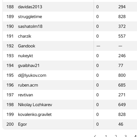
188
188
davidas2013
davidas2013
0
0
294
294
189
189
struggletime
struggletime
0
0
828
828
190
190
sashatolm18
sashatolm18
0
0
372
372
191
191
charzik
charzik
0
0
557
557
192
192
Gandook
Gandook
—
—
—
—
193
193
nukeykt
nukeykt
0
0
246
246
194
194
gvaibhav21
gvaibhav21
0
0
77
77
195
195
d@lyukov.com
d@lyukov.com
0
0
800
800
196
196
ruben.acm
ruben.acm
0
0
685
685
197
197
revtivan
revtivan
0
0
271
271
198
198
Nikolay Lozhkarev
Nikolay Lozhkarev
0
0
649
649
199
199
kovalenko.gravilet
kovalenko.gravilet
0
0
828
828
200
200
Egor
Egor
0
0
46
46
1
2
3
4