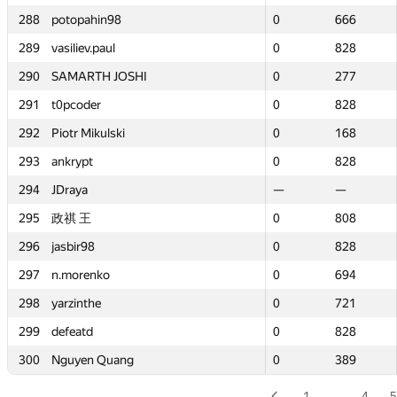
288
288
potopahin98
potopahin98
0
0
666
666
289
289
vasiliev.paul
vasiliev.paul
0
0
828
828
290
290
SAMARTH JOSHI
SAMARTH JOSHI
0
0
277
277
291
291
t0pcoder
t0pcoder
0
0
828
828
292
292
Piotr Mikulski
Piotr Mikulski
0
0
168
168
293
293
ankrypt
ankrypt
0
0
828
828
294
294
JDraya
JDraya
—
—
—
—
295
295
政祺 王
政祺 王
0
0
808
808
296
296
jasbir98
jasbir98
0
0
828
828
297
297
n.morenko
n.morenko
0
0
694
694
298
298
yarzinthe
yarzinthe
0
0
721
721
299
299
defeatd
defeatd
0
0
828
828
300
300
Nguyen Quang
Nguyen Quang
0
0
389
389
1
…
4
5