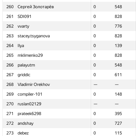
260
260
Сергей Золотарёв
Сергей Золотарёв
0
0
548
548
261
261
SDI091
SDI091
0
0
828
828
262
262
vvarty
vvarty
0
0
776
776
263
263
stacey.tsyganova
stacey.tsyganova
0
0
828
828
264
264
Ilya
Ilya
0
0
139
139
265
265
mklimenko29
mklimenko29
0
0
828
828
266
266
palayutm
palayutm
0
0
548
548
267
267
griddic
griddic
0
0
611
611
268
268
Vladimir Orekhov
Vladimir Orekhov
—
—
—
—
269
269
compiler-101
compiler-101
0
0
148
148
270
270
ruslan02129
ruslan02129
—
—
—
—
271
271
prateek6298
prateek6298
0
0
395
395
272
272
andshay
andshay
0
0
727
727
273
273
debez
debez
0
0
115
115