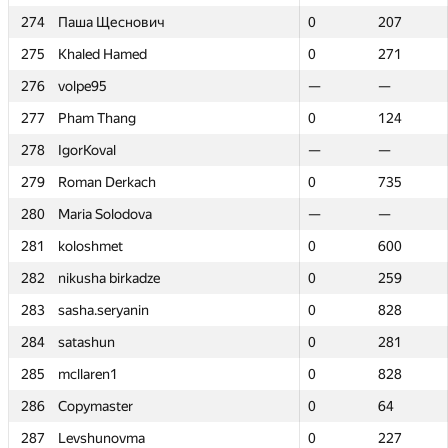
274
274
Паша Щеснович
Паша Щеснович
0
0
207
207
275
275
Khaled Hamed
Khaled Hamed
0
0
271
271
276
276
volpe95
volpe95
—
—
—
—
277
277
Pham Thang
Pham Thang
0
0
124
124
278
278
IgorKoval
IgorKoval
—
—
—
—
279
279
Roman Derkach
Roman Derkach
0
0
735
735
280
280
Maria Solodova
Maria Solodova
—
—
—
—
281
281
koloshmet
koloshmet
0
0
600
600
282
282
nikusha birkadze
nikusha birkadze
0
0
259
259
283
283
sasha.seryanin
sasha.seryanin
0
0
828
828
284
284
satashun
satashun
0
0
281
281
285
285
mcllaren1
mcllaren1
0
0
828
828
286
286
Copymaster
Copymaster
0
0
64
64
287
287
Levshunovma
Levshunovma
0
0
227
227