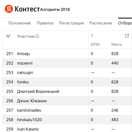
Алгоритм 2018
Положение
Правила
Регистрация
Расписание
Отборо
1
1
№
№
Участник
Участник
GP30
GP30
Место
Место
251
251
lintseju
lintseju
0
0
828
828
252
252
mzuenni
mzuenni
0
0
440
440
253
253
natsugiri
natsugiri
—
—
—
—
254
254
foreku
foreku
0
0
828
828
255
255
Дмитрий Воронецкий
Дмитрий Воронецкий
0
0
828
828
256
256
Денис Южанин
Денис Южанин
—
—
—
—
257
257
kamil.khadiev
kamil.khadiev
0
0
246
246
258
258
hirokazu1020
hirokazu1020
0
0
483
483
259
259
Ivan Katanic
Ivan Katanic
—
—
—
—