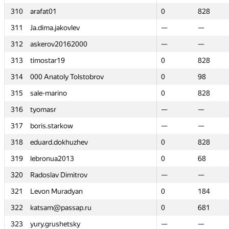
310
310
arafat01
arafat01
0
0
828
828
311
311
Ja.dima.jakovlev
Ja.dima.jakovlev
—
—
—
—
312
312
askerov20162000
askerov20162000
—
—
—
—
313
313
timostar19
timostar19
0
0
828
828
314
314
000 Anatoly Tolstobrov
000 Anatoly Tolstobrov
0
0
98
98
315
315
sale-marino
sale-marino
0
0
828
828
316
316
tyomasr
tyomasr
—
—
—
—
317
317
boris.starkow
boris.starkow
—
—
—
—
318
318
eduard.dokhuzhev
eduard.dokhuzhev
0
0
828
828
319
319
lebronua2013
lebronua2013
0
0
68
68
320
320
Radoslav Dimitrov
Radoslav Dimitrov
—
—
—
—
321
321
Levon Muradyan
Levon Muradyan
0
0
184
184
322
322
katsam@passap.ru
katsam@passap.ru
0
0
681
681
323
323
yury.grushetsky
yury.grushetsky
—
—
—
—