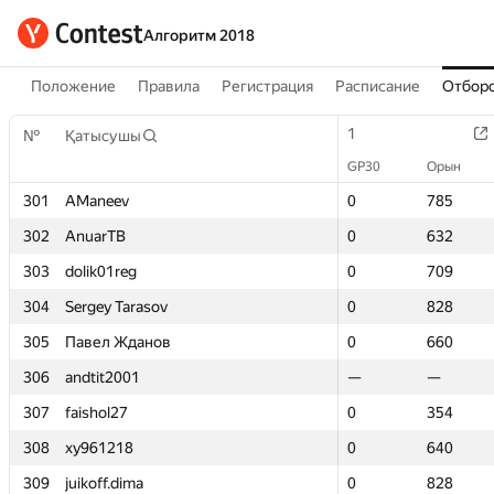
Алгоритм 2018
Положение
Правила
Регистрация
Расписание
Отборо
1
1
№
№
Қатысушы
Қатысушы
GP30
GP30
Орын
Орын
301
301
AManeev
AManeev
0
0
785
785
302
302
AnuarTB
AnuarTB
0
0
632
632
303
303
dolik01reg
dolik01reg
0
0
709
709
304
304
Sergey Tarasov
Sergey Tarasov
0
0
828
828
305
305
Павел Жданов
Павел Жданов
0
0
660
660
306
306
andtit2001
andtit2001
—
—
—
—
307
307
faishol27
faishol27
0
0
354
354
308
308
xy961218
xy961218
0
0
640
640
309
309
juikoff.dima
juikoff.dima
0
0
828
828