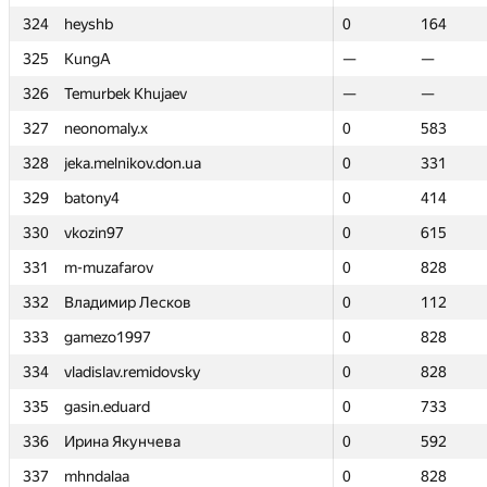
324
324
heyshb
heyshb
0
0
164
164
325
325
KungA
KungA
—
—
—
—
326
326
Temurbek Khujaev
Temurbek Khujaev
—
—
—
—
327
327
neonomaly.x
neonomaly.x
0
0
583
583
328
328
jeka.melnikov.don.ua
jeka.melnikov.don.ua
0
0
331
331
329
329
batony4
batony4
0
0
414
414
330
330
vkozin97
vkozin97
0
0
615
615
331
331
m-muzafarov
m-muzafarov
0
0
828
828
332
332
Владимир Лесков
Владимир Лесков
0
0
112
112
333
333
gamezo1997
gamezo1997
0
0
828
828
334
334
vladislav.remidovsky
vladislav.remidovsky
0
0
828
828
335
335
gasin.eduard
gasin.eduard
0
0
733
733
336
336
Ирина Якунчева
Ирина Якунчева
0
0
592
592
337
337
mhndalaa
mhndalaa
0
0
828
828