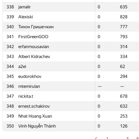
338
338
jamalir
jamalir
0
0
635
635
339
339
Alexiski
Alexiski
0
0
828
828
340
340
Тихон Гришечкин
Тихон Гришечкин
0
0
777
777
341
341
FirstGreenGOO
FirstGreenGOO
0
0
793
793
342
342
erfanmousavian
erfanmousavian
0
0
314
314
343
343
Albert Kidrachev
Albert Kidrachev
0
0
334
334
344
344
a2ei
a2ei
0
0
62
62
345
345
eudorokhov
eudorokhov
0
0
294
294
346
346
mtemirulan
mtemirulan
—
—
—
—
347
347
nickita.t
nickita.t
0
0
678
678
348
348
ernest.schakirov
ernest.schakirov
0
0
632
632
349
349
Nhat Hoang Xuan
Nhat Hoang Xuan
0
0
253
253
350
350
Vinh Nguyễn Thành
Vinh Nguyễn Thành
0
0
126
126
1
…
5
6