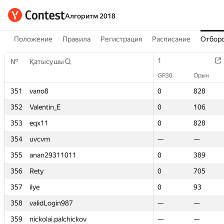
Алгоритм 2018
Положение
Правила
Регистрация
Расписание
Отборо
1
1
№
№
Қатысушы
Қатысушы
GP30
GP30
Орын
Орын
351
351
vano8
vano8
0
0
828
828
352
352
Valentin_E
Valentin_E
0
0
106
106
353
353
eqx11
eqx11
0
0
828
828
354
354
uvcvm
uvcvm
—
—
—
—
355
355
anan29311011
anan29311011
0
0
389
389
356
356
Rety
Rety
0
0
705
705
357
357
ilye
ilye
0
0
93
93
358
358
validLogin987
validLogin987
—
—
—
—
359
359
nickolai.palchickov
nickolai.palchickov
—
—
—
—