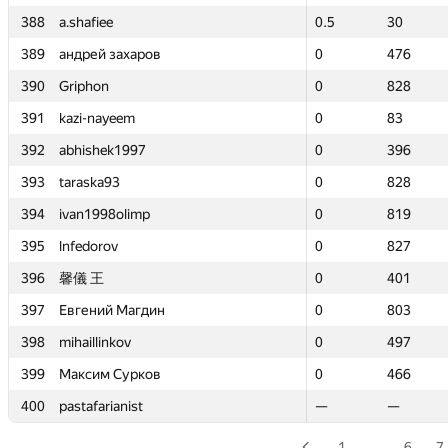
388
388
a.shafiee
a.shafiee
0.5
0.5
30
30
389
389
андрей захаров
андрей захаров
0
0
476
476
390
390
Griphon
Griphon
0
0
828
828
391
391
kazi-nayeem
kazi-nayeem
0
0
83
83
392
392
abhishek1997
abhishek1997
0
0
396
396
393
393
taraska93
taraska93
0
0
828
828
394
394
ivan1998olimp
ivan1998olimp
0
0
819
819
395
395
lnfedorov
lnfedorov
0
0
827
827
396
396
馨儀 王
馨儀 王
0
0
401
401
397
397
Евгений Магдин
Евгений Магдин
0
0
803
803
398
398
mihaillinkov
mihaillinkov
0
0
497
497
399
399
Максим Сурков
Максим Сурков
0
0
466
466
400
400
pastafarianist
pastafarianist
—
—
—
—
1
…
6
7