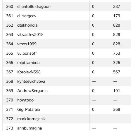
360
360
shanto86.dragoon
shanto86.dragoon
0
0
287
287
361
361
d.i.sergeev
d.i.sergeev
0
0
179
179
362
362
dtskhondia
dtskhondia
0
0
828
828
363
363
vit.vasilev2018
vit.vasilev2018
0
0
828
828
364
364
vmos1999
vmos1999
0
0
828
828
365
365
vu.borisoff
vu.borisoff
0
0
753
753
366
366
mipt.lambda
mipt.lambda
0
0
326
326
367
367
KorolevNS98
KorolevNS98
0
0
567
567
368
368
kyntsevichvova
kyntsevichvova
—
—
—
—
369
369
AndrewSergunin
AndrewSergunin
0
0
101
101
370
370
howtodo
howtodo
—
—
—
—
371
371
Gigi Pataraia
Gigi Pataraia
0
0
368
368
372
372
mark.kornejchik
mark.kornejchik
—
—
—
—
373
373
annbumagina
annbumagina
—
—
—
—