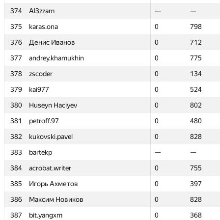
374
374
Al3zzam
Al3zzam
—
—
—
—
375
375
karas.ona
karas.ona
0
0
798
798
376
376
Денис Иванов
Денис Иванов
0
0
712
712
377
377
andrey.khamukhin
andrey.khamukhin
0
0
775
775
378
378
zscoder
zscoder
0
0
134
134
379
379
kai977
kai977
0
0
524
524
380
380
Huseyn Haciyev
Huseyn Haciyev
0
0
802
802
381
381
petroff.97
petroff.97
0
0
480
480
382
382
kukovski.pavel
kukovski.pavel
0
0
828
828
383
383
bartekp
bartekp
—
—
—
—
384
384
acrobat.writer
acrobat.writer
0
0
755
755
385
385
Игорь Ахметов
Игорь Ахметов
0
0
397
397
386
386
Максим Новиков
Максим Новиков
0
0
828
828
387
387
bit.yangxm
bit.yangxm
0
0
368
368