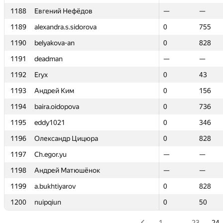
1188
1188
Евгений Нефёдов
Евгений Нефёдов
—
—
—
—
1189
1189
alexandra.s.sidorova
alexandra.s.sidorova
0
0
755
755
1190
1190
belyakova-an
belyakova-an
0
0
828
828
1191
1191
deadman
deadman
—
—
—
—
1192
1192
Eryx
Eryx
0
0
43
43
1193
1193
Андрей Ким
Андрей Ким
0
0
156
156
1194
1194
baira.oidopova
baira.oidopova
0
0
736
736
1195
1195
eddy1021
eddy1021
0
0
346
346
1196
1196
Олександр Цицюра
Олександр Цицюра
0
0
828
828
1197
1197
Ch.egor.yu
Ch.egor.yu
—
—
—
—
1198
1198
Андрей Матюшёнок
Андрей Матюшёнок
—
—
—
—
1199
1199
a.bukhtiyarov
a.bukhtiyarov
0
0
828
828
1200
1200
nuipqiun
nuipqiun
0
0
50
50
1
…
23
24