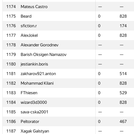
1174
1174
Mateus Castro
Mateus Castro
—
—
—
—
1175
1175
Beard
Beard
0
0
828
828
1176
1176
sfiction.r
sfiction.r
0
0
174
174
1177
1177
AlexJokel
AlexJokel
0
0
828
828
1178
1178
Alexander Gorodnev
Alexander Gorodnev
—
—
—
—
1179
1179
Barish Oksigen Namazov
Barish Oksigen Namazov
—
—
—
—
1180
1180
jestiankin.boris
jestiankin.boris
—
—
—
—
1181
1181
zakharov921.anton
zakharov921.anton
0
0
514
514
1182
1182
Mohammad Kilani
Mohammad Kilani
0
0
828
828
1183
1183
FThiesen
FThiesen
0
0
529
529
1184
1184
wizard3d3000
wizard3d3000
0
0
828
828
1185
1185
sava-cska2001
sava-cska2001
—
—
—
—
1186
1186
Peltorator
Peltorator
0
0
467
467
1187
1187
Xagak Galstyan
Xagak Galstyan
—
—
—
—