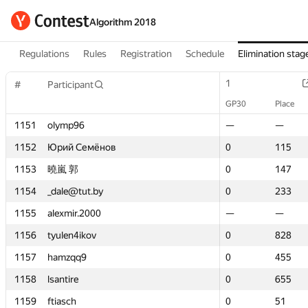
Algorithm 2018
Regulations
Rules
Registration
Schedule
Elimination stag
1
1
#
#
Participant
Participant
GP30
GP30
Place
Place
1151
1151
olymp96
olymp96
—
—
—
—
1152
1152
Юрий Семёнов
Юрий Семёнов
0
0
115
115
1153
1153
曉嵐 郭
曉嵐 郭
0
0
147
147
1154
1154
_dale@tut.by
_dale@tut.by
0
0
233
233
1155
1155
alexmir.2000
alexmir.2000
—
—
—
—
1156
1156
tyulen4ikov
tyulen4ikov
0
0
828
828
1157
1157
hamzqq9
hamzqq9
0
0
455
455
1158
1158
lsantire
lsantire
0
0
655
655
1159
1159
ftiasch
ftiasch
0
0
51
51