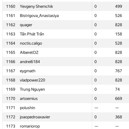
1160
1160
Yevgeny Shemchik
Yevgeny Shemchik
0
0
499
499
1161
1161
Bistrigova_Anastasiya
Bistrigova_Anastasiya
0
0
526
526
1162
1162
quager
quager
0
0
828
828
1163
1163
Tấn Phát Trần
Tấn Phát Trần
0
0
158
158
1164
1164
noctis.caligo
noctis.caligo
0
0
528
528
1165
1165
AlberetOZ
AlberetOZ
0
0
828
828
1166
1166
andrei6184
andrei6184
0
0
828
828
1167
1167
eygmath
eygmath
0
0
767
767
1168
1168
vladpower220
vladpower220
0
0
828
828
1169
1169
Trung Nguyen
Trung Nguyen
0
0
74
74
1170
1170
artoemius
artoemius
0
0
669
669
1171
1171
polushin
polushin
—
—
—
—
1172
1172
joaopedroaxavier
joaopedroaxavier
0
0
368
368
1173
1173
romariorop
romariorop
—
—
—
—