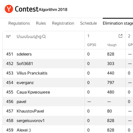
Algorithm 2018
Regulations
Rules
Registration
Schedule
Elimination stag
1
1
2
2
№
№
Մասնակից
Մասնակից
GP30
GP30
Վայր
Վայր
GP
GP
451
451
sdeleers
sdeleers
0
0
828
828
—
—
452
452
Sofi3681
Sofi3681
0
0
303
303
—
—
453
453
Vilius Pranckaitis
Vilius Pranckaitis
0
0
440
440
0
0
454
454
e.verganz
e.verganz
0
0
797
797
—
—
455
455
Саша Кривошеев
Саша Кривошеев
0
0
480
480
0
0
456
456
pavel
pavel
—
—
—
—
0
0
457
457
KhaustovPavel
KhaustovPavel
0
0
80
80
—
—
458
458
sergeisuvorov1
sergeisuvorov1
0
0
828
828
—
—
459
459
Alexei :)
Alexei :)
0
0
828
828
0
0