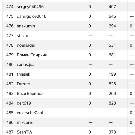
474
474
sergey040496
sergey040496
0
0
407
407
—
—
475
475
daniilgolov2016
daniilgolov2016
0
0
646
646
—
—
476
476
snakumin
snakumin
0
0
694
694
0
0
477
477
stczhc
stczhc
—
—
—
—
—
—
478
478
noelnadal
noelnadal
0
0
531
531
0
0
479
479
Роман Спиркин
Роман Спиркин
0
0
681
681
—
—
480
480
carlos.joa
carlos.joa
—
—
—
—
—
—
481
481
fhlasek
fhlasek
0
0
199
199
—
—
482
482
Duznet
Duznet
0
0
828
828
—
—
483
483
Вася Варенов
Вася Варенов
0
0
260
260
0
0
484
484
delt619
delt619
0
0
828
828
—
—
485
485
eulerscheZahl
eulerscheZahl
—
—
—
—
0
0
486
486
mikcorer
mikcorer
—
—
—
—
0
0
487
487
SeanTW
SeanTW
0
0
378
378
—
—