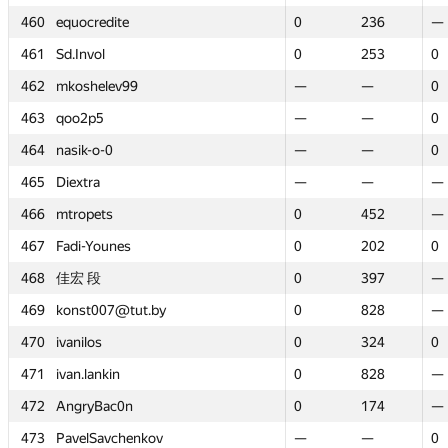
460
460
equocredite
equocredite
0
0
236
236
—
—
461
461
Sd.Invol
Sd.Invol
0
0
253
253
0
0
462
462
mkoshelev99
mkoshelev99
—
—
—
—
0
0
463
463
qoo2p5
qoo2p5
—
—
—
—
0
0
464
464
nasik-o-0
nasik-o-0
—
—
—
—
0
0
465
465
Diextra
Diextra
—
—
—
—
—
—
466
466
mtropets
mtropets
0
0
452
452
—
—
467
467
Fadi-Younes
Fadi-Younes
0
0
202
202
0
0
468
468
佳宏 段
佳宏 段
0
0
397
397
—
—
469
469
konst007@tut.by
konst007@tut.by
0
0
828
828
—
—
470
470
ivanilos
ivanilos
0
0
324
324
0
0
471
471
ivan.lankin
ivan.lankin
0
0
828
828
—
—
472
472
AngryBac0n
AngryBac0n
0
0
174
174
—
—
473
473
PavelSavchenkov
PavelSavchenkov
—
—
—
—
0
0