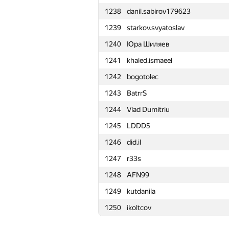
1238
danil.sabirov179623
1215
rmgatin
1239
starkov.svyatoslav
1216
kissed.code
1240
Юра Шиляев
1217
fcieagle93
1241
khaled.ismaeel
1218
kamil111998
1242
bogotolec
1219
versesrev
1243
BatrrS
1220
aiyidogan
1244
Vlad Dumitriu
1221
BeatYiquan
1245
LDDD5
1222
azatismagilov00
1246
did.il
1223
arknave
1247
r33s
1224
i.4llower
1248
AFN99
1225
Spasitel90
1249
kutdanila
1226
oleg.fomenko2002
1250
ikoltcov
1227
malegorani
1228
aleex.fil