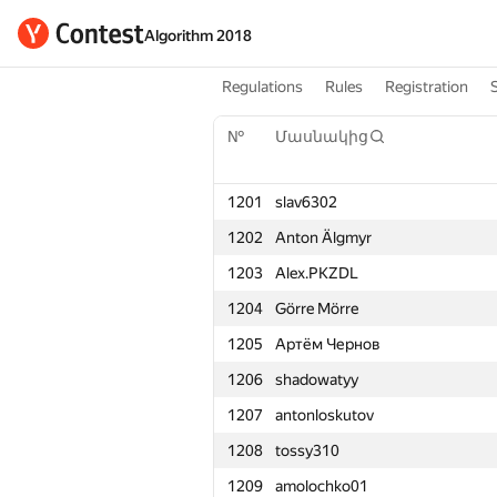
Algorithm 2018
Regulations
Rules
Registration
№
Մասնակից
1201
slav6302
1202
Anton Älgmyr
1203
Alex.PKZDL
1204
Görre Mörre
1205
Артём Чернов
1206
shadowatyy
1207
antonloskutov
1208
tossy310
1209
amolochko01