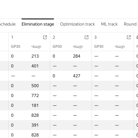
Schedule
Elimination stage
Optimization track
ML track
Round 
1
2
3
GP30
Վայր
GP30
Վայր
GP30
Վայր
0
213
0
284
—
—
0
401
—
—
—
—
—
—
0
427
—
—
0
500
—
—
—
—
0
772
—
—
—
—
0
181
—
—
—
—
0
828
—
—
—
—
0
391
—
—
—
—
0
828
—
—
—
—