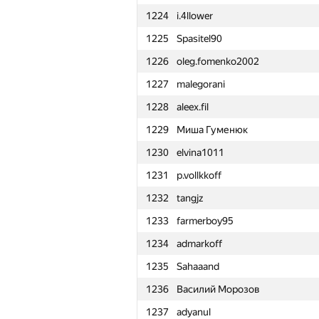
1224
i.4llower
1201
slav6302
1225
Spasitel90
1202
Anton Älgmyr
1226
oleg.fomenko2002
1203
Alex.PKZDL
1227
malegorani
1204
Görre Mörre
1228
aleex.fil
1205
Артём Чернов
1229
Миша Гуменюк
1206
shadowatyy
1230
elvina1011
1207
antonloskutov
1231
p.vollkkoff
1208
tossy310
1232
tangjz
1209
amolochko01
1233
farmerboy95
1210
Быстров Алексей
1234
admarkoff
1211
waynetuinfor
1235
Sahaaand
1212
IlyaLos
1236
Василий Морозов
1213
victoragnez
1237
adyanul
1214
Sina.Abbasi