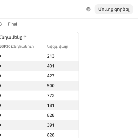
Մուտք գործել
3
Final
Ընդամենը
NGP30 Ընդհանուր
Նվզգ. վայր
0
213
0
401
0
427
0
500
0
772
0
181
0
828
0
391
0
828