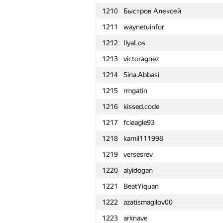
1210
Быстров Алексей
1211
waynetuinfor
1212
IlyaLos
1213
victoragnez
1214
Sina.Abbasi
1215
rmgatin
1216
kissed.code
1217
fcieagle93
1218
kamil111998
1219
versesrev
1220
aiyidogan
1221
BeatYiquan
1222
azatismagilov00
№
Մասնակից
1223
arknave