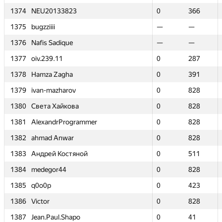
1374
1374
NEU20133823
NEU20133823
0
0
366
366
1375
1375
bugzziiii
bugzziiii
—
—
—
—
1376
1376
Nafis Sadique
Nafis Sadique
—
—
—
—
1377
1377
oiv.239.11
oiv.239.11
0
0
287
287
1378
1378
Hamza Zagha
Hamza Zagha
0
0
391
391
1379
1379
ivan-mazharov
ivan-mazharov
0
0
828
828
1380
1380
Света Хайкова
Света Хайкова
0
0
828
828
1381
1381
AlexandrProgrammer
AlexandrProgrammer
0
0
828
828
1382
1382
ahmad Anwar
ahmad Anwar
0
0
828
828
1383
1383
Андрей Костяной
Андрей Костяной
0
0
511
511
1384
1384
medegor44
medegor44
0
0
828
828
1385
1385
q0o0p
q0o0p
0
0
423
423
1386
1386
Victor
Victor
0
0
828
828
1387
1387
Jean.Paul.Shapo
Jean.Paul.Shapo
0
0
41
41