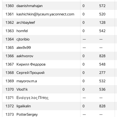
1360
1360
daanishmahajan
daanishmahajan
0
0
572
572
1361
1361
kashichkin@lyceum.yaconnect.com
kashichkin@lyceum.yaconnect.com
0
0
520
520
1362
1362
archbayleef
archbayleef
0
0
128
128
1363
1363
homfel
homfel
0
0
542
542
1364
1364
cjtoribio
cjtoribio
—
—
—
—
1365
1365
alex9x99
alex9x99
—
—
—
—
1366
1366
aakhvorov
aakhvorov
0
0
828
828
1367
1367
Кирилл Федоров
Кирилл Федоров
0
0
548
548
1368
1368
Сергей Процкий
Сергей Процкий
0
0
277
277
1369
1369
mayorov.m.a
mayorov.m.a
0
0
532
532
1370
1370
Vlod1k
Vlod1k
0
0
536
536
1371
1371
Ευάγγελος Πίπης
Ευάγγελος Πίπης
—
—
—
—
1372
1372
ligaiikalin
ligaiikalin
0
0
828
828
1373
1373
PotterSergey
PotterSergey
—
—
—
—