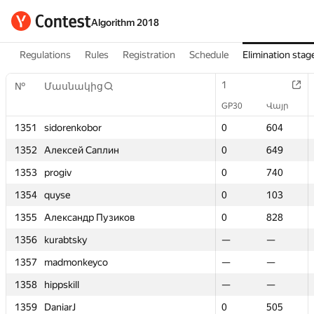
Algorithm 2018
Regulations
Rules
Registration
Schedule
Elimination stag
1
1
№
№
Մասնակից
Մասնակից
GP30
GP30
Վայր
Վայր
1351
1351
sidorenkobor
sidorenkobor
0
0
604
604
1352
1352
Алексей Саплин
Алексей Саплин
0
0
649
649
1353
1353
progiv
progiv
0
0
740
740
1354
1354
quyse
quyse
0
0
103
103
1355
1355
Александр Пузиков
Александр Пузиков
0
0
828
828
1356
1356
kurabtsky
kurabtsky
—
—
—
—
1357
1357
madmonkeyco
madmonkeyco
—
—
—
—
1358
1358
hippskill
hippskill
—
—
—
—
1359
1359
DaniarJ
DaniarJ
0
0
505
505