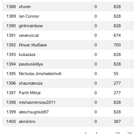
1388
1388
xfuren
xfuren
0
0
828
828
1389
1389
Ian Connor
Ian Connor
0
0
828
828
1390
1390
girlinrainbow
girlinrainbow
0
0
828
828
1391
1391
severuscat
severuscat
0
0
674
674
1392
1392
Ильяс Ишбаев
Ильяс Ишбаев
0
0
700
700
1393
1393
kukazaza
kukazaza
0
0
828
828
1394
1394
pavlovskiiilya
pavlovskiiilya
0
0
828
828
1395
1395
Nicholas Jimsheleishvili
Nicholas Jimsheleishvili
0
0
55
55
1396
1396
shaunderoza
shaunderoza
0
0
277
277
1397
1397
Parth Mittal
Parth Mittal
0
0
277
277
1398
1398
mishasmirnow2011
mishasmirnow2011
0
0
828
828
1399
1399
alescha.golub97
alescha.golub97
0
0
828
828
1400
1400
akmintro
akmintro
0
0
387
387
1
…
23
24