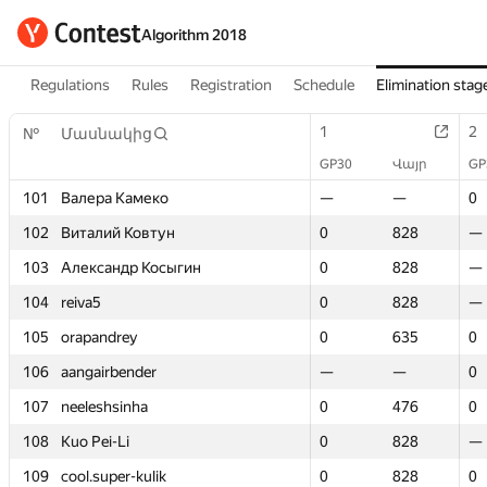
Algorithm 2018
Regulations
Rules
Registration
Schedule
Elimination stag
1
1
2
2
№
№
Մասնակից
Մասնակից
GP30
GP30
Վայր
Վայր
GP
GP
101
101
Валера Камеко
Валера Камеко
—
—
—
—
0
0
102
102
Виталий Ковтун
Виталий Ковтун
0
0
828
828
—
—
103
103
Александр Косыгин
Александр Косыгин
0
0
828
828
—
—
104
104
reiva5
reiva5
0
0
828
828
—
—
105
105
orapandrey
orapandrey
0
0
635
635
0
0
106
106
aangairbender
aangairbender
—
—
—
—
0
0
107
107
neeleshsinha
neeleshsinha
0
0
476
476
0
0
108
108
Kuo Pei-Li
Kuo Pei-Li
0
0
828
828
—
—
109
109
cool.super-kulik
cool.super-kulik
0
0
828
828
0
0