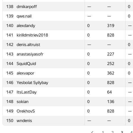
138
138
dmikarpoff
dmikarpoff
—
—
—
—
0
0
139
139
qwe.nail
qwe.nail
—
—
—
—
0
0
140
140
alexdandy
alexdandy
0
0
319
319
—
—
141
141
kirilldmitriev2018
kirilldmitriev2018
0
0
828
828
—
—
142
142
denis.altruist
denis.altruist
—
—
—
—
0
0
143
143
anastasiyasofr
anastasiyasofr
0
0
227
227
—
—
144
144
SquidQuid
SquidQuid
0
0
252
252
0
0
145
145
alexvapor
alexvapor
0
0
362
362
0
0
146
146
Yesbolat Syilybay
Yesbolat Syilybay
0
0
828
828
—
—
147
147
ItsLastDay
ItsLastDay
0
0
64
64
—
—
148
148
sokian
sokian
0
0
136
136
—
—
149
149
OrekhovS
OrekhovS
0
0
828
828
—
—
150
150
wndenis
wndenis
—
—
—
—
0
0
1
2
3
4