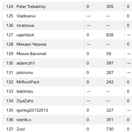
124
124
Peter Trebaticky
Peter Trebaticky
0
0
305
305
0
0
125
125
Vladisavvv
Vladisavvv
—
—
—
—
0
0
126
126
stratosua
stratosua
—
—
—
—
0
0
127
127
ugarbiysk
ugarbiysk
0
0
828
828
—
—
128
128
Михаил Чернов
Михаил Чернов
—
—
—
—
0
0
129
129
Мокин Василий
Мокин Василий
0
0
59
59
—
—
130
130
adamczh1
adamczh1
0
0
397
397
—
—
131
131
piotrsmu
piotrsmu
0
0
287
287
—
—
132
132
MrRockPack .
MrRockPack .
0
0
242
242
0
0
133
133
iliaklimko
iliaklimko
—
—
—
—
0
0
134
134
ZiyaZahs
ZiyaZahs
—
—
—
—
0
0
135
135
igorlog20132013
igorlog20132013
0
0
327
327
—
—
136
136
stenlis.s
stenlis.s
0
0
351
351
0
0
137
137
Zool
Zool
0
0
730
730
0
0