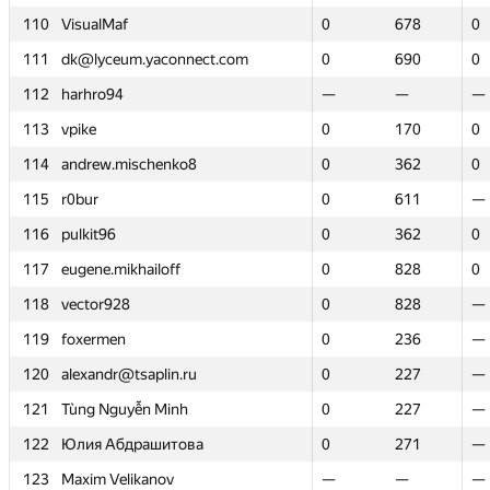
110
110
VisualMaf
VisualMaf
0
0
678
678
0
0
111
111
dk@lyceum.yaconnect.com
dk@lyceum.yaconnect.com
0
0
690
690
0
0
112
112
harhro94
harhro94
—
—
—
—
—
—
113
113
vpike
vpike
0
0
170
170
0
0
114
114
andrew.mischenko8
andrew.mischenko8
0
0
362
362
0
0
115
115
r0bur
r0bur
0
0
611
611
—
—
116
116
pulkit96
pulkit96
0
0
362
362
0
0
117
117
eugene.mikhailoff
eugene.mikhailoff
0
0
828
828
0
0
118
118
vector928
vector928
0
0
828
828
—
—
119
119
foxermen
foxermen
0
0
236
236
—
—
120
120
alexandr@tsaplin.ru
alexandr@tsaplin.ru
0
0
227
227
—
—
121
121
Tùng Nguyễn Minh
Tùng Nguyễn Minh
0
0
227
227
—
—
122
122
Юлия Абдрашитова
Юлия Абдрашитова
0
0
271
271
—
—
123
123
Maxim Velikanov
Maxim Velikanov
—
—
—
—
—
—