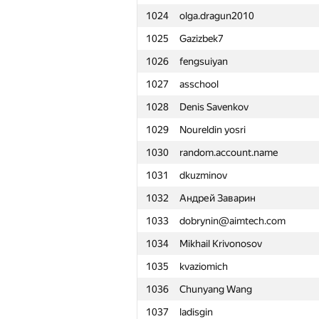
1024
olga.dragun2010
1001
jjjjj19980806
1025
Gazizbek7
1002
nikmaknew
1026
fengsuiyan
1003
annaarchibasova
1027
asschool
1004
joker.in.dubey
1028
Denis Savenkov
1005
IvanDyachenko
1029
Noureldin yosri
1006
Optimist
1030
random.account.name
1007
lizhusong922
1031
dkuzminov
1008
Lev55i
1032
Андрей Заварин
1009
Hanit Banga
1033
dobrynin@aimtech.com
1010
akigeor
1034
Mikhail Krivonosov
1011
Игорь Смирнов
1035
kvaziomich
1012
mr.erove
1036
Chunyang Wang
1013
zhussupovali
1037
ladisgin
1014
lamia-am