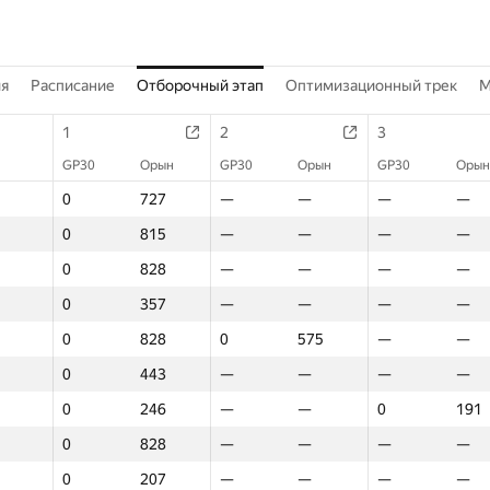
ия
Расписание
Отборочный этап
Оптимизационный трек
M
1
2
3
GP30
Орын
GP30
Орын
GP30
Орын
0
727
—
—
—
—
0
815
—
—
—
—
0
828
—
—
—
—
0
357
—
—
—
—
0
828
0
575
—
—
0
443
—
—
—
—
0
246
—
—
0
191
0
828
—
—
—
—
0
207
—
—
—
—