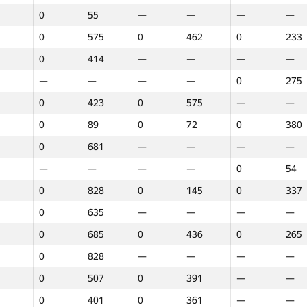
0
55
—
—
—
—
0
575
0
462
0
233
0
414
—
—
—
—
—
—
—
—
0
275
0
423
0
575
—
—
0
89
0
72
0
380
0
681
—
—
—
—
—
—
—
—
0
54
0
828
0
145
0
337
0
635
—
—
—
—
0
685
0
436
0
265
0
828
—
—
—
—
0
507
0
391
—
—
1
2
3
0
401
0
361
—
—
GP30
Орын
GP30
Орын
GP30
Орын