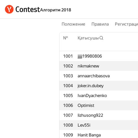
Алгоритм 2018
Положение
Правила
Регистрац
№
Қатысушы
1001
jjjjj19980806
1002
nikmaknew
1003
annaarchibasova
1004
joker.in.dubey
1005
IvanDyachenko
1006
Optimist
1007
lizhusong922
1008
Lev55i
1009
Hanit Banga