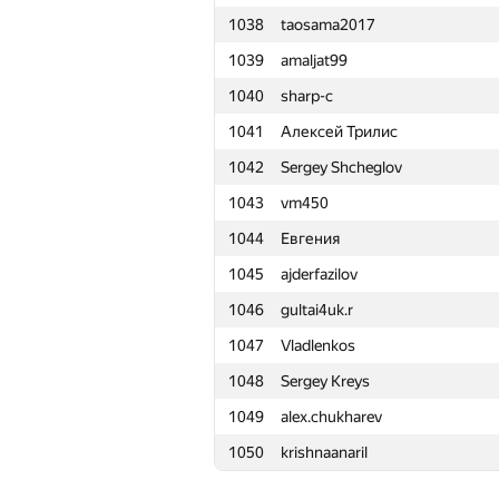
1038
taosama2017
1015
Jatin Yadav
1039
amaljat99
1016
legion.const
1040
sharp-c
1017
TakeETEASY
1041
Алексей Трилис
1018
onymoth
1042
Sergey Shcheglov
1019
Bala Varadarajan
1043
vm450
1020
kostya.elenik
1044
Евгения
1021
cscasper
1045
ajderfazilov
1022
aviroop123
1046
gultai4uk.r
1023
warfacenikita
1047
Vladlenkos
1024
olga.dragun2010
1048
Sergey Kreys
1025
Gazizbek7
1049
alex.chukharev
1026
fengsuiyan
1050
krishnaanaril
1027
asschool
1028
Denis Savenkov