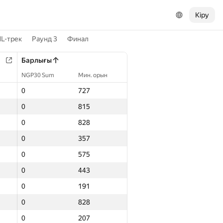
Кіру
L-трек
Раунд 3
Финал
Барлығы
NGP30 Sum
Мин. орын
0
727
0
815
0
828
0
357
0
575
0
443
0
191
0
828
0
207