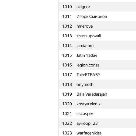
1010
akigeor
1011
Игорь Смирнов
1012
mr.erove
1013
zhussupovali
1014
lamia-am
1015
Jatin Yadav
1016
legion.const
1017
TakeETEASY
1018
onymoth
1019
Bala Varadarajan
1020
kostya.elenik
1021
cscasper
1022
aviroop123
№
Қатысушы
1023
warfacenikita