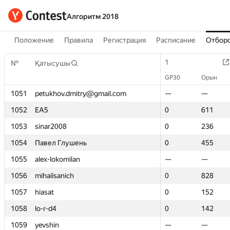
Алгоритм 2018
Положение
Правила
Регистрация
Расписание
Отборо
1
1
№
№
Қатысушы
Қатысушы
GP30
GP30
Орын
Орын
1051
1051
petukhov.dmitry@gmail.com
petukhov.dmitry@gmail.com
—
—
—
—
1052
1052
EA5
EA5
0
0
611
611
1053
1053
sinar2008
sinar2008
0
0
236
236
1054
1054
Павел Глушень
Павел Глушень
0
0
455
455
1055
1055
alex-lokomilan
alex-lokomilan
—
—
—
—
1056
1056
mihailsanich
mihailsanich
0
0
828
828
1057
1057
hiasat
hiasat
0
0
152
152
1058
1058
lo-r-d4
lo-r-d4
0
0
142
142
1059
1059
yevshin
yevshin
—
—
—
—