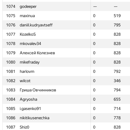
1074
1074
godeeper
godeeper
—
—
—
—
1075
1075
maxinua
maxinua
0
0
519
519
1076
1076
daniil.kudryavtseff
daniil.kudryavtseff
0
0
795
795
1077
1077
KozelkoS
KozelkoS
0
0
828
828
1078
1078
mkovalev34
mkovalev34
0
0
828
828
1079
1079
Алексей Колезнев
Алексей Колезнев
0
0
828
828
1080
1080
mikefraday
mikefraday
0
0
828
828
1081
1081
harlovm
harlovm
0
0
792
792
1082
1082
wilcot
wilcot
0
0
346
346
1083
1083
Гриша Овчинников
Гриша Овчинников
0
0
794
794
1084
1084
Agryosha
Agryosha
0
0
655
655
1085
1085
i.gasenko91
i.gasenko91
0
0
714
714
1086
1086
nikitikusenechka
nikitikusenechka
0
0
778
778
1087
1087
Shiz0
Shiz0
0
0
828
828