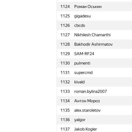
1124
Роман Оськин
1101
Shchetsova.au
1125
gigadesu
1102
suff-d
1126
cbcds
1103
hepfkm.ibragimov
1127
Nikhilesh Chamarthi
1104
Ismag-S
1128
Bakhodir Ashirmatov
1105
kukulianski
1129
SAM-RF24
1106
Vikram Singh Panwar
1130
pulmenti
1107
YusupovAzat1990
1131
supercmd
1108
Дмитрий Курылев
1132
kivald
1109
R.E.Gerasimov
1133
roman.bylina2007
1110
makarich1995
1134
Антон Мороз
1111
Misha Prigara
1135
alex.staroletov
1112
Nyatl
1136
yalgor
1113
Саня Головин
1137
Jakob Kogler
1114
veinrap