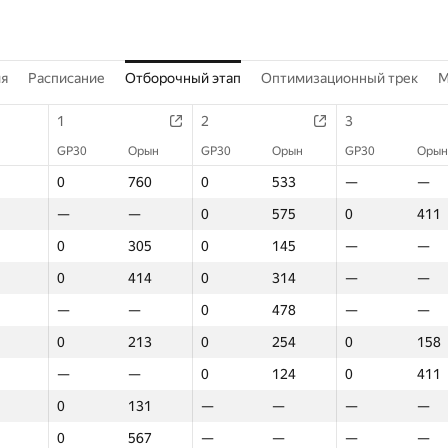
ия
Расписание
Отборочный этап
Оптимизационный трек
M
1
2
3
GP30
Орын
GP30
Орын
GP30
Орын
0
760
0
533
—
—
—
—
0
575
0
411
0
305
0
145
—
—
0
414
0
314
—
—
—
—
0
478
—
—
0
213
0
254
0
158
—
—
0
124
0
411
0
131
—
—
—
—
0
567
—
—
—
—