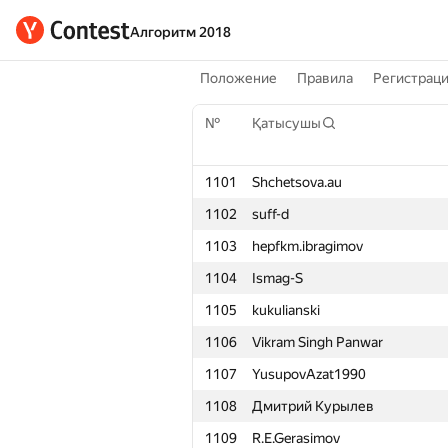
Алгоритм 2018
Положение
Правила
Регистрац
№
Қатысушы
1101
Shchetsova.au
1102
suff-d
1103
hepfkm.ibragimov
1104
Ismag-S
1105
kukulianski
1106
Vikram Singh Panwar
1107
YusupovAzat1990
1108
Дмитрий Курылев
1109
R.E.Gerasimov