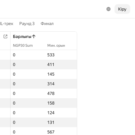
Кіру
L-трек
Раунд 3
Финал
Барлығы
NGP30 Sum
Мин. орын
0
533
0
411
0
145
0
314
0
478
0
158
0
124
0
131
0
567