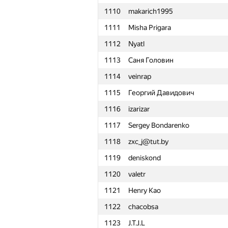
1110
makarich1995
1111
Misha Prigara
1112
Nyatl
1113
Саня Головин
1114
veinrap
1115
Георгий Давидович
1116
izarizar
1117
Sergey Bondarenko
1118
zxc_j@tut.by
1119
deniskond
1120
valetr
1121
Henry Kao
1122
chacobsa
№
Қатысушы
1123
J.T.J.L