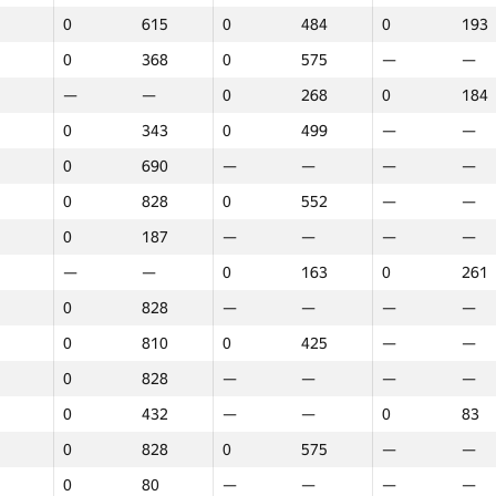
0
615
0
484
0
193
0
368
0
575
—
—
—
—
0
268
0
184
0
343
0
499
—
—
0
690
—
—
—
—
0
828
0
552
—
—
0
187
—
—
—
—
—
—
0
163
0
261
0
828
—
—
—
—
0
810
0
425
—
—
0
828
—
—
—
—
0
432
—
—
0
83
0
828
0
575
—
—
1
2
3
0
80
—
—
—
—
GP30
Орын
GP30
Орын
GP30
Орын