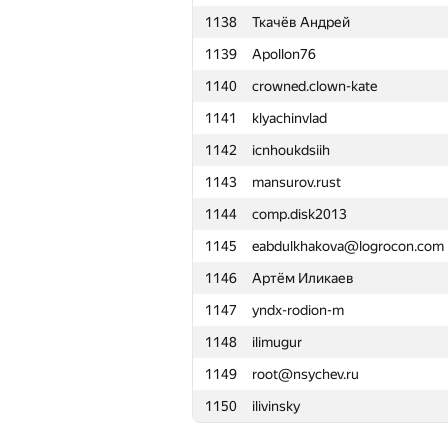
1138
Ткачёв Андрей
1115
Георгий Давидович
1139
Apollon76
1116
izarizar
1140
crowned.clown-kate
1117
Sergey Bondarenko
1141
klyachinvlad
1118
zxc_j@tut.by
1142
icnhoukdsiih
1119
deniskond
1143
mansurov.rust
1120
valetr
1144
comp.disk2013
1121
Henry Kao
1145
eabdulkhakova@logrocon.com
1122
chacobsa
1146
Артём Иликаев
1123
J.T.J.L
1147
yndx-rodion-m
1124
Роман Оськин
1148
ilimugur
1125
gigadesu
1149
root@nsychev.ru
1126
cbcds
1150
ilivinsky
1127
Nikhilesh Chamarthi
1128
Bakhodir Ashirmatov