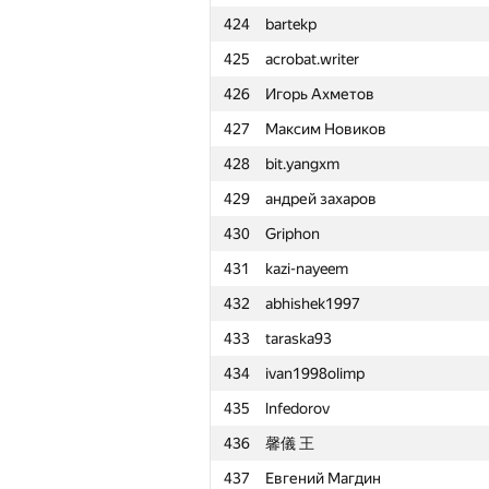
424
bartekp
401
shanto86.dragoon
425
acrobat.writer
402
d.i.sergeev
426
Игорь Ахметов
403
dtskhondia
427
Максим Новиков
404
vit.vasilev2018
428
bit.yangxm
405
vmos1999
429
андрей захаров
406
vu.borisoff
430
Griphon
407
mipt.lambda
431
kazi-nayeem
408
KorolevNS98
432
abhishek1997
409
kyntsevichvova
433
taraska93
410
AndrewSergunin
434
ivan1998olimp
411
howtodo
435
lnfedorov
412
Gigi Pataraia
436
馨儀 王
413
mark.kornejchik
437
Евгений Магдин
414
annbumagina