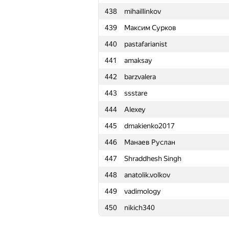
438
mihaillinkov
415
Al3zzam
439
Максим Сурков
416
karas.ona
440
pastafarianist
417
Денис Иванов
441
amaksay
418
andrey.khamukhin
442
barzvalera
419
zscoder
443
ssstare
420
kai977
444
Alexey
421
Huseyn Haciyev
445
dmakienko2017
422
petroff.97
446
Манаев Руслан
423
kukovski.pavel
447
Shraddhesh Singh
424
bartekp
448
anatolik.volkov
425
acrobat.writer
449
vadimology
426
Игорь Ахметов
450
nikich340
427
Максим Новиков
428
bit.yangxm