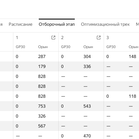
ия
Расписание
Отборочный этап
Оптимизационный трек
M
1
2
3
GP30
Орын
GP30
Орын
GP30
Орын
0
287
0
304
0
148
0
179
0
336
—
—
0
828
—
—
—
—
0
828
—
—
—
—
0
828
—
—
0
118
0
753
0
543
—
—
0
326
—
—
—
—
0
567
—
—
—
—
—
—
0
470
—
—