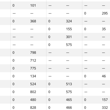
0
101
—
—
—
—
—
—
—
—
0
295
0
368
0
324
—
—
—
—
0
155
0
35
—
—
0
301
—
—
—
—
0
575
—
—
0
798
—
—
—
—
0
712
—
—
—
—
0
775
—
—
—
—
0
134
—
—
0
46
0
524
0
513
—
—
0
802
0
575
—
—
0
480
0
465
0
157
1
2
3
0
828
0
466
0
332
GP30
Орын
GP30
Орын
GP30
Орын