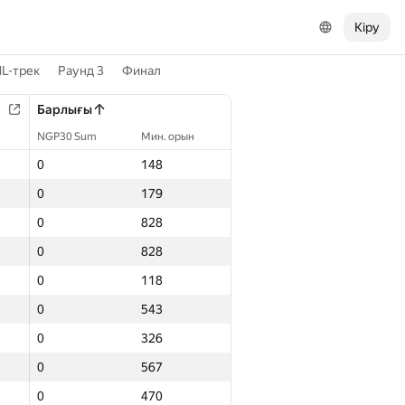
Кіру
L-трек
Раунд 3
Финал
Барлығы
NGP30 Sum
Мин. орын
0
148
0
179
0
828
0
828
0
118
0
543
0
326
0
567
0
470