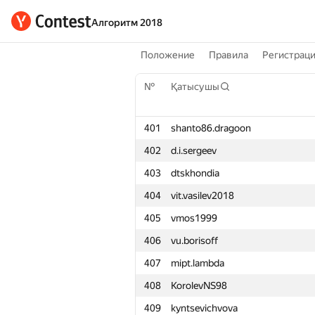
Алгоритм 2018
Положение
Правила
Регистрац
№
Қатысушы
401
shanto86.dragoon
402
d.i.sergeev
403
dtskhondia
404
vit.vasilev2018
405
vmos1999
406
vu.borisoff
407
mipt.lambda
408
KorolevNS98
409
kyntsevichvova