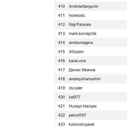
410
AndrewSergunin
411
howtodo
412
Gigi Pataraia
413
mark.kornejchik
414
annbumagina
415
Al3zzam
416
karas.ona
417
Денис Иванов
418
andrey.khamukhin
419
zscoder
420
kai977
421
Huseyn Haciyev
422
petroff.97
№
Қатысушы
423
kukovski.pavel