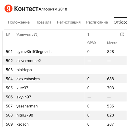
Алгоритм 2018
Положение
Правила
Регистрация
Расписание
Отборо
1
1
№
№
Участник
Участник
GP30
GP30
Место
Место
501
501
LykovKirillOlegovich
LykovKirillOlegovich
0
0
828
828
502
502
clevermouse2
clevermouse2
—
—
—
—
503
503
pinkfcpp
pinkfcpp
—
—
—
—
504
504
alex.zabashta
alex.zabashta
0
0
688
688
505
505
xurz97
xurz97
0
0
703
703
506
506
skyvn97
skyvn97
—
—
—
—
507
507
yesenarman
yesenarman
0
0
535
535
508
508
nitin2798
nitin2798
0
0
828
828
509
509
kzoacn
kzoacn
0
0
287
287