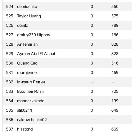
524
524
demidenko
demidenko
0
0
560
560
525
525
Taylor Huang
Taylor Huang
0
0
575
575
526
526
donilz
donilz
0
0
789
789
527
527
dmitry239.filippov
dmitry239.filippov
0
0
166
166
528
528
AnTemirlan
AnTemirlan
0
0
828
828
529
529
Ayman Abd El Wahab
Ayman Abd El Wahab
0
0
828
828
530
530
Quang Cao
Quang Cao
0
0
516
516
531
531
morojenoe
morojenoe
0
0
469
469
532
532
Михаил Левин
Михаил Левин
—
—
—
—
533
533
Вихляев Илья
Вихляев Илья
0
0
725
725
534
534
mandar.kakade
mandar.kakade
0
0
199
199
535
535
alik0211
alik0211
0
0
649
649
536
536
eakravchenko02
eakravchenko02
—
—
—
—
537
537
hiaatcnd
hiaatcnd
0
0
669
669