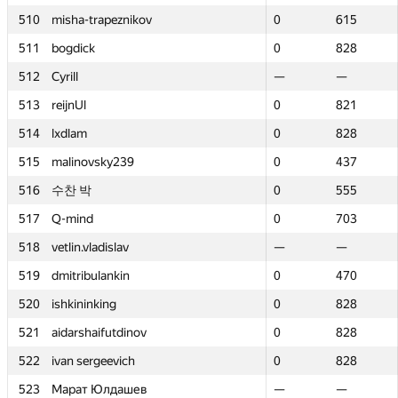
510
510
misha-trapeznikov
misha-trapeznikov
0
0
615
615
511
511
bogdick
bogdick
0
0
828
828
512
512
Cyrill
Cyrill
—
—
—
—
513
513
reijnUl
reijnUl
0
0
821
821
514
514
lxdlam
lxdlam
0
0
828
828
515
515
malinovsky239
malinovsky239
0
0
437
437
516
516
수찬 박
수찬 박
0
0
555
555
517
517
Q-mind
Q-mind
0
0
703
703
518
518
vetlin.vladislav
vetlin.vladislav
—
—
—
—
519
519
dmitribulankin
dmitribulankin
0
0
470
470
520
520
ishkininking
ishkininking
0
0
828
828
521
521
aidarshaifutdinov
aidarshaifutdinov
0
0
828
828
522
522
ivan sergeevich
ivan sergeevich
0
0
828
828
523
523
Марат Юлдашев
Марат Юлдашев
—
—
—
—