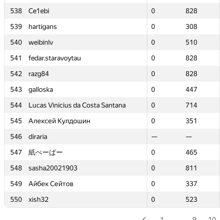
538
538
Ce1ebi
Ce1ebi
0
0
828
828
539
539
hartigans
hartigans
0
0
308
308
540
540
weibinlv
weibinlv
0
0
510
510
541
541
fedar.staravoytau
fedar.staravoytau
0
0
828
828
542
542
razg84
razg84
0
0
828
828
543
543
galloska
galloska
0
0
447
447
544
544
Lucas Vinicius da Costa Santana
Lucas Vinicius da Costa Santana
0
0
714
714
545
545
Алексей Кулдошин
Алексей Кулдошин
0
0
351
351
546
546
diraria
diraria
—
—
—
—
547
547
紙ぺーぱー
紙ぺーぱー
0
0
465
465
548
548
sasha20021903
sasha20021903
0
0
811
811
549
549
Айбек Сейтов
Айбек Сейтов
0
0
337
337
550
550
xish32
xish32
0
0
523
523
1
…
9
10