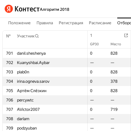
Алгоритм 2018
Положение
Правила
Регистрация
Расписание
Отборо
1
1
№
№
Участник
Участник
GP30
GP30
Место
Место
701
701
danil.sheshenya
danil.sheshenya
0
0
828
828
702
702
Kuanyshbai.Aybar
Kuanyshbai.Aybar
—
—
—
—
703
703
plab0n
plab0n
0
0
828
828
704
704
irina.ogneva.sarov
irina.ogneva.sarov
0
0
378
378
705
705
Артём Слёзкин
Артём Слёзкин
0
0
828
828
706
706
percywtc
percywtc
—
—
—
—
707
707
AVictor2007
AVictor2007
0
0
719
719
708
708
darlam
darlam
—
—
—
—
709
709
podzyuban
podzyuban
—
—
—
—