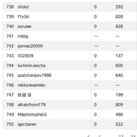
738
738
shdut
shdut
0
0
292
292
739
739
f1x3d
f1x3d
0
0
828
828
740
740
zorulee
zorulee
0
0
828
828
741
741
mibig
mibig
—
—
—
—
742
742
psmao20000
psmao20000
—
—
—
—
743
743
IO2I839
IO2I839
0
0
137
137
744
744
luchinin.lescha
luchinin.lescha
0
0
600
600
745
745
azatsharipov1998
azatsharipov1998
0
0
640
640
746
746
nikita.leventiev
nikita.leventiev
—
—
—
—
747
747
耿健 張
耿健 張
0
0
199
199
748
748
allratsfrom179
allratsfrom179
0
0
809
809
749
749
Mephistophel.6
Mephistophel.6
0
0
486
486
750
750
igor.baren
igor.baren
0
0
532
532
1
…
13
14