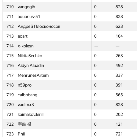
710
710
vangogih
vangogih
0
0
828
828
711
711
aquarius-51
aquarius-51
0
0
828
828
712
712
Андрей Плосконосов
Андрей Плосконосов
0
0
623
623
713
713
eoart
eoart
0
0
104
104
714
714
x-kolesn
x-kolesn
—
—
—
—
715
715
NikitaSechko
NikitaSechko
0
0
263
263
716
716
Aidyn Aluadin
Aidyn Aluadin
0
0
492
492
717
717
MehrunesArtem
MehrunesArtem
0
0
337
337
718
718
n59pro
n59pro
0
0
391
391
719
719
calbbbang
calbbbang
0
0
565
565
720
720
vadim.r3
vadim.r3
0
0
828
828
721
721
kaimakov.kirill
kaimakov.kirill
0
0
202
202
722
722
宇航 盛
宇航 盛
0
0
121
121
723
723
Phil
Phil
0
0
721
721