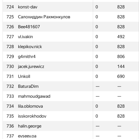
724
724
konst-dav
konst-dav
0
0
828
828
725
725
Салохиддин Рахмонкулов
Салохиддин Рахмонкулов
0
0
828
828
726
726
Bee481607
Bee481607
0
0
828
828
727
727
vl.ivakin
vl.ivakin
0
0
492
492
728
728
klepikov.nick
klepikov.nick
0
0
828
828
729
729
g4mithr4
g4mithr4
0
0
806
806
730
730
jacek.jurewicz
jacek.jurewicz
0
0
144
144
731
731
Unkoll
Unkoll
0
0
690
690
732
732
BaturaDim
BaturaDim
—
—
—
—
733
733
mahmoudgawad
mahmoudgawad
—
—
—
—
734
734
lila.oblomova
lila.oblomova
0
0
828
828
735
735
isskorokhodov
isskorokhodov
0
0
828
828
736
736
halin.george
halin.george
—
—
—
—
737
737
evseev.oa
evseev.oa
—
—
—
—