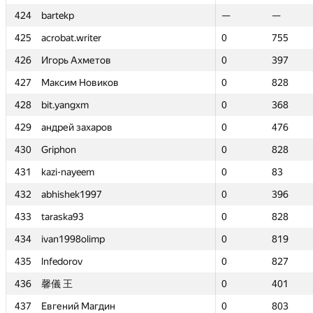
424
424
bartekp
bartekp
—
—
—
—
425
425
acrobat.writer
acrobat.writer
0
0
755
755
426
426
Игорь Ахметов
Игорь Ахметов
0
0
397
397
427
427
Максим Новиков
Максим Новиков
0
0
828
828
428
428
bit.yangxm
bit.yangxm
0
0
368
368
429
429
андрей захаров
андрей захаров
0
0
476
476
430
430
Griphon
Griphon
0
0
828
828
431
431
kazi-nayeem
kazi-nayeem
0
0
83
83
432
432
abhishek1997
abhishek1997
0
0
396
396
433
433
taraska93
taraska93
0
0
828
828
434
434
ivan1998olimp
ivan1998olimp
0
0
819
819
435
435
lnfedorov
lnfedorov
0
0
827
827
436
436
馨儀 王
馨儀 王
0
0
401
401
437
437
Евгений Магдин
Евгений Магдин
0
0
803
803