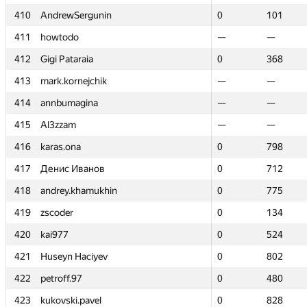
410
410
AndrewSergunin
AndrewSergunin
0
0
101
101
411
411
howtodo
howtodo
—
—
—
—
412
412
Gigi Pataraia
Gigi Pataraia
0
0
368
368
413
413
mark.kornejchik
mark.kornejchik
—
—
—
—
414
414
annbumagina
annbumagina
—
—
—
—
415
415
Al3zzam
Al3zzam
—
—
—
—
416
416
karas.ona
karas.ona
0
0
798
798
417
417
Денис Иванов
Денис Иванов
0
0
712
712
418
418
andrey.khamukhin
andrey.khamukhin
0
0
775
775
419
419
zscoder
zscoder
0
0
134
134
420
420
kai977
kai977
0
0
524
524
421
421
Huseyn Haciyev
Huseyn Haciyev
0
0
802
802
422
422
petroff.97
petroff.97
0
0
480
480
423
423
kukovski.pavel
kukovski.pavel
0
0
828
828