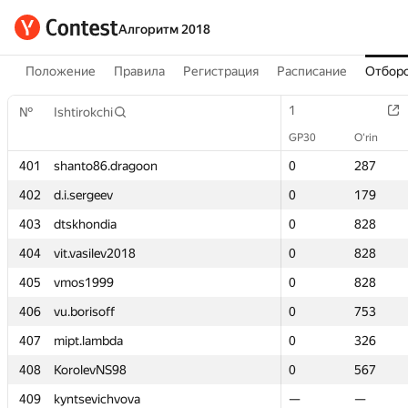
Алгоритм 2018
Положение
Правила
Регистрация
Расписание
Отборо
1
1
№
№
Ishtirokchi
Ishtirokchi
GP30
GP30
O‘rin
O‘rin
401
401
shanto86.dragoon
shanto86.dragoon
0
0
287
287
402
402
d.i.sergeev
d.i.sergeev
0
0
179
179
403
403
dtskhondia
dtskhondia
0
0
828
828
404
404
vit.vasilev2018
vit.vasilev2018
0
0
828
828
405
405
vmos1999
vmos1999
0
0
828
828
406
406
vu.borisoff
vu.borisoff
0
0
753
753
407
407
mipt.lambda
mipt.lambda
0
0
326
326
408
408
KorolevNS98
KorolevNS98
0
0
567
567
409
409
kyntsevichvova
kyntsevichvova
—
—
—
—