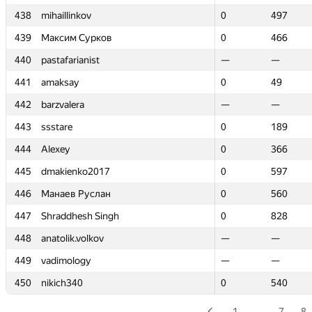
438
438
mihaillinkov
mihaillinkov
0
0
497
497
439
439
Максим Сурков
Максим Сурков
0
0
466
466
440
440
pastafarianist
pastafarianist
—
—
—
—
441
441
amaksay
amaksay
0
0
49
49
442
442
barzvalera
barzvalera
—
—
—
—
443
443
ssstare
ssstare
0
0
189
189
444
444
Alexey
Alexey
0
0
366
366
445
445
dmakienko2017
dmakienko2017
0
0
597
597
446
446
Манаев Руслан
Манаев Руслан
0
0
560
560
447
447
Shraddhesh Singh
Shraddhesh Singh
0
0
828
828
448
448
anatolik.volkov
anatolik.volkov
—
—
—
—
449
449
vadimology
vadimology
—
—
—
—
450
450
nikich340
nikich340
0
0
540
540
1
…
7
8