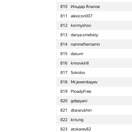
810
Ильдар Ялалов
811
alexicon007
812
kormyshov
813
danya.smelskiy
814
namnefternamn
815
dasunr
816
krivovkirill
817
Sokolov
818
Mr.jexembayev
819
PloadyFree
820
gdepyani
821
dtararukhin
822
kctung
№
Մասնակից
823
atokarev82