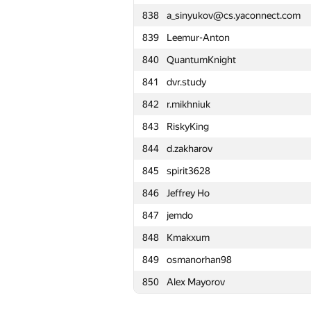
838
a_sinyukov@cs.yaconnect.com
815
dasunr
839
Leemur-Anton
816
krivovkirill
840
QuantumKnight
817
Sokolov
841
dvr.study
818
Mr.jexembayev
842
r.mikhniuk
819
PloadyFree
843
RiskyKing
820
gdepyani
844
d.zakharov
821
dtararukhin
845
spirit3628
822
kctung
846
Jeffrey Ho
823
atokarev82
847
jemdo
824
mdautov2013
848
Kmakxum
825
KirillovNikitaV
849
osmanorhan98
826
tim.serazutdinov
850
Alex Mayorov
827
DKolodzey
828
androzedaomerka