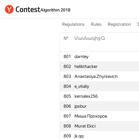
Algorithm 2018
Regulations
Rules
Registration
№
Մասնակից
801
darnley
802
helikthacker
803
Anastasiya.Zhyrkevich
804
e_vitaliy
805
kernalex256
806
jpsbur
807
Миша Прохоров
808
Murat Ekici
809
jk.qq