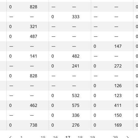
0
828
—
—
—
—
0
583
0
575
—
—
—
—
0
333
—
—
0
187
—
—
0
355
0
321
—
—
—
—
—
—
0
336
0
411
0
487
—
—
—
—
—
—
—
—
0
411
—
—
—
—
0
147
0
314
0
226
—
—
0
141
0
482
—
—
0
233
0
268
0
165
—
—
0
241
0
272
0
755
—
—
—
—
0
828
—
—
—
—
0
97
—
—
0
47
—
—
—
—
0
126
0
494
—
—
—
—
—
—
0
532
0
123
0
548
—
—
—
—
0
462
0
575
0
411
0
828
—
—
—
—
—
—
0
336
0
150
0
721
—
—
—
—
0
738
0
276
0
169
—
—
0
355
0
129
0
730
—
—
—
—
1
…
15
16
17
18
19
…
29