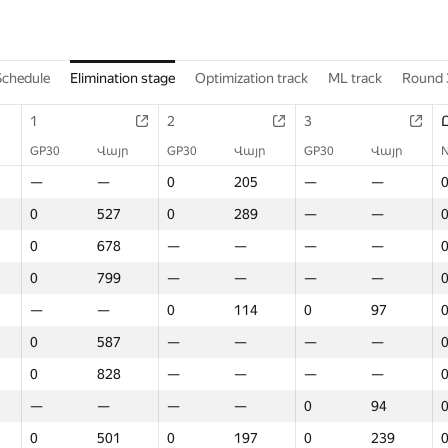
Schedule
Elimination stage
Optimization track
ML track
Round 
1
2
3
GP30
Վայր
GP30
Վայր
GP30
Վայր
—
—
0
205
—
—
0
527
0
289
—
—
0
678
—
—
—
—
0
799
—
—
—
—
—
—
0
114
0
97
0
587
—
—
—
—
0
828
—
—
—
—
—
—
—
—
0
94
0
501
0
197
0
239