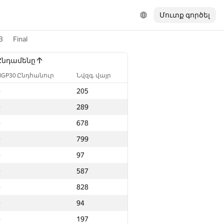
Մուտք գործել
3
Final
Ընդամենը
NGP30 Ընդհանուր
Նվզգ. վայր
0
205
0
289
0
678
0
799
0
97
0
587
0
828
0
94
0
197