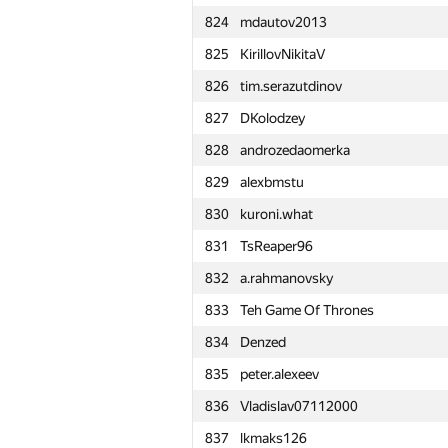
824
mdautov2013
801
darnley
825
KirillovNikitaV
802
helikthacker
826
tim.serazutdinov
803
Anastasiya.Zhyrkevich
827
DKolodzey
804
e_vitaliy
828
androzedaomerka
805
kernalex256
829
alexbmstu
806
jpsbur
830
kuroni.what
807
Миша Прохоров
831
TsReaper96
808
Murat Ekici
832
a.rahmanovsky
809
jk.qq
833
Teh Game Of Thrones
810
Ильдар Ялалов
834
Denzed
811
alexicon007
835
peter.alexeev
812
kormyshov
836
Vladislav07112000
813
danya.smelskiy
837
lkmaks126
814
namnefternamn