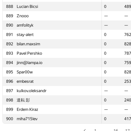
888
888
Lucian Bicsi
Lucian Bicsi
0
0
48
48
889
889
Znooo
Znooo
—
—
—
—
890
890
amfolityk
amfolityk
—
—
—
—
891
891
stay-alert
stay-alert
0
0
76
76
892
892
bilan.maxsim
bilan.maxsim
0
0
82
82
893
893
Pavel Pershko
Pavel Pershko
0
0
78
78
894
894
jinn@lampa.io
jinn@lampa.io
0
0
75
75
895
895
Spar00w
Spar00w
0
0
82
82
896
896
embesrat
embesrat
0
0
25
25
897
897
kulkov.oleksandr
kulkov.oleksandr
—
—
—
—
898
898
道耘 彭
道耘 彭
0
0
24
24
899
899
Erdem Kiraz
Erdem Kiraz
—
—
—
—
900
900
miha715lev
miha715lev
0
0
41
41
1
…
16
17