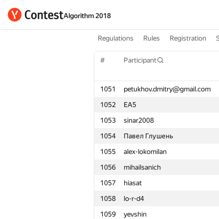
Algorithm 2018
Regulations
Rules
Registration
#
Participant
1051
petukhov.dmitry@gmail.com
1052
EA5
1053
sinar2008
1054
Павел Глушень
1055
alex-lokomilan
1056
mihailsanich
1057
hiasat
1058
lo-r-d4
1059
yevshin