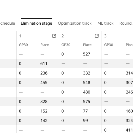
Schedule
Elimination stage
Optimization track
ML track
Round 
1
2
3
GP30
Place
GP30
Place
GP30
Plac
—
—
0
527
—
—
0
611
—
—
—
—
0
236
0
332
0
314
0
455
0
548
0
307
—
—
0
480
0
246
0
828
0
575
—
—
0
152
0
77
0
160
0
142
0
99
0
324
—
—
—
—
0
411