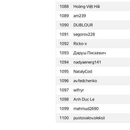
1088
Hoàng Việt Hải
1065
oYASo
1089
am239
1066
kogyblack
1090
DUBLOUR
1067
Александр Гаев
1091
segorov228
1068
maxymshymon
1092
Ricko-x
1069
Gabriel Fernandes
1093
Даруш Пискевич
1070
minhpdn
1094
nadyaenerg141
1071
Lerto1L
1095
NatalyCod
1072
verytable
1096
av.fedchenko
1073
Капитанов Андрей
1097
wlfryr
1074
godeeper
1098
Anh Duc Le
1075
maxinua
1099
mahmud2690
1076
daniil.kudryavtseff
1100
pustovalov.oleksii
1077
KozelkoS
1078
mkovalev34