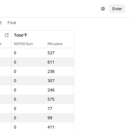
Enter
3
Final
Total
e
NGP30 Sum
Min place
0
527
0
611
0
236
0
307
0
246
0
575
0
77
0
99
0
411