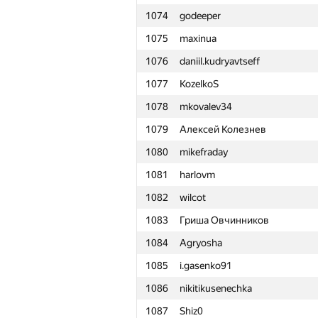
1074
godeeper
1051
petukhov.dmitry@gmail.com
1075
maxinua
1052
EA5
1076
daniil.kudryavtseff
1053
sinar2008
1077
KozelkoS
1054
Павел Глушень
1078
mkovalev34
1055
alex-lokomilan
1079
Алексей Колезнев
1056
mihailsanich
1080
mikefraday
1057
hiasat
1081
harlovm
1058
lo-r-d4
1082
wilcot
1059
yevshin
1083
Гриша Овчинников
1060
hloshkin
1084
Agryosha
1061
zimpha
1085
i.gasenko91
1062
MrKaStep
1086
nikitikusenechka
1063
Yufan Huang
1087
Shiz0
1064
vasnikserg