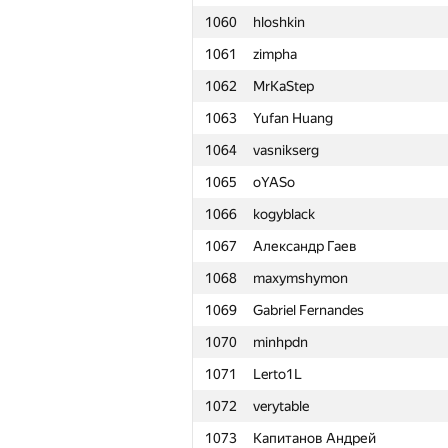
1060
hloshkin
1061
zimpha
1062
MrKaStep
1063
Yufan Huang
1064
vasnikserg
1065
oYASo
1066
kogyblack
1067
Александр Гаев
1068
maxymshymon
1069
Gabriel Fernandes
1070
minhpdn
1071
Lerto1L
1072
verytable
#
Participant
1073
Капитанов Андрей