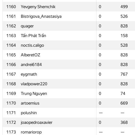
1160
1160
Yevgeny Shemchik
Yevgeny Shemchik
0
0
499
499
1161
1161
Bistrigova_Anastasiya
Bistrigova_Anastasiya
0
0
526
526
1162
1162
quager
quager
0
0
828
828
1163
1163
Tấn Phát Trần
Tấn Phát Trần
0
0
158
158
1164
1164
noctis.caligo
noctis.caligo
0
0
528
528
1165
1165
AlberetOZ
AlberetOZ
0
0
828
828
1166
1166
andrei6184
andrei6184
0
0
828
828
1167
1167
eygmath
eygmath
0
0
767
767
1168
1168
vladpower220
vladpower220
0
0
828
828
1169
1169
Trung Nguyen
Trung Nguyen
0
0
74
74
1170
1170
artoemius
artoemius
0
0
669
669
1171
1171
polushin
polushin
—
—
—
—
1172
1172
joaopedroaxavier
joaopedroaxavier
0
0
368
368
1173
1173
romariorop
romariorop
—
—
—
—