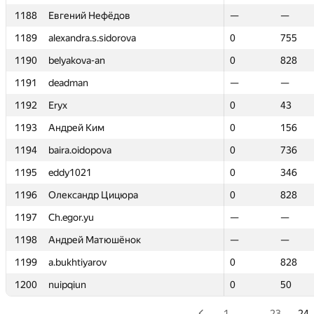
1188
1188
Евгений Нефёдов
Евгений Нефёдов
—
—
—
—
1189
1189
alexandra.s.sidorova
alexandra.s.sidorova
0
0
755
755
1190
1190
belyakova-an
belyakova-an
0
0
828
828
1191
1191
deadman
deadman
—
—
—
—
1192
1192
Eryx
Eryx
0
0
43
43
1193
1193
Андрей Ким
Андрей Ким
0
0
156
156
1194
1194
baira.oidopova
baira.oidopova
0
0
736
736
1195
1195
eddy1021
eddy1021
0
0
346
346
1196
1196
Олександр Цицюра
Олександр Цицюра
0
0
828
828
1197
1197
Ch.egor.yu
Ch.egor.yu
—
—
—
—
1198
1198
Андрей Матюшёнок
Андрей Матюшёнок
—
—
—
—
1199
1199
a.bukhtiyarov
a.bukhtiyarov
0
0
828
828
1200
1200
nuipqiun
nuipqiun
0
0
50
50
1
…
23
24