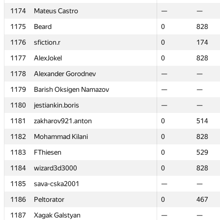
1174
1174
Mateus Castro
Mateus Castro
—
—
—
—
1175
1175
Beard
Beard
0
0
828
828
1176
1176
sfiction.r
sfiction.r
0
0
174
174
1177
1177
AlexJokel
AlexJokel
0
0
828
828
1178
1178
Alexander Gorodnev
Alexander Gorodnev
—
—
—
—
1179
1179
Barish Oksigen Namazov
Barish Oksigen Namazov
—
—
—
—
1180
1180
jestiankin.boris
jestiankin.boris
—
—
—
—
1181
1181
zakharov921.anton
zakharov921.anton
0
0
514
514
1182
1182
Mohammad Kilani
Mohammad Kilani
0
0
828
828
1183
1183
FThiesen
FThiesen
0
0
529
529
1184
1184
wizard3d3000
wizard3d3000
0
0
828
828
1185
1185
sava-cska2001
sava-cska2001
—
—
—
—
1186
1186
Peltorator
Peltorator
0
0
467
467
1187
1187
Xagak Galstyan
Xagak Galstyan
—
—
—
—