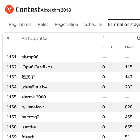
Algorithm 2018
Regulations
Rules
Registration
Schedule
Elimination stag
1
1
#
#
Participant
Participant
GP30
GP30
Place
Place
1151
1151
olymp96
olymp96
—
—
—
—
1152
1152
Юрий Семёнов
Юрий Семёнов
0
0
115
115
1153
1153
曉嵐 郭
曉嵐 郭
0
0
147
147
1154
1154
_dale@tut.by
_dale@tut.by
0
0
233
233
1155
1155
alexmir.2000
alexmir.2000
—
—
—
—
1156
1156
tyulen4ikov
tyulen4ikov
0
0
828
828
1157
1157
hamzqq9
hamzqq9
0
0
455
455
1158
1158
lsantire
lsantire
0
0
655
655
1159
1159
ftiasch
ftiasch
0
0
51
51