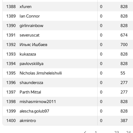
1388
1388
xfuren
xfuren
0
0
828
828
1389
1389
Ian Connor
Ian Connor
0
0
828
828
1390
1390
girlinrainbow
girlinrainbow
0
0
828
828
1391
1391
severuscat
severuscat
0
0
674
674
1392
1392
Ильяс Ишбаев
Ильяс Ишбаев
0
0
700
700
1393
1393
kukazaza
kukazaza
0
0
828
828
1394
1394
pavlovskiiilya
pavlovskiiilya
0
0
828
828
1395
1395
Nicholas Jimsheleishvili
Nicholas Jimsheleishvili
0
0
55
55
1396
1396
shaunderoza
shaunderoza
0
0
277
277
1397
1397
Parth Mittal
Parth Mittal
0
0
277
277
1398
1398
mishasmirnow2011
mishasmirnow2011
0
0
828
828
1399
1399
alescha.golub97
alescha.golub97
0
0
828
828
1400
1400
akmintro
akmintro
0
0
387
387
1
…
23
24