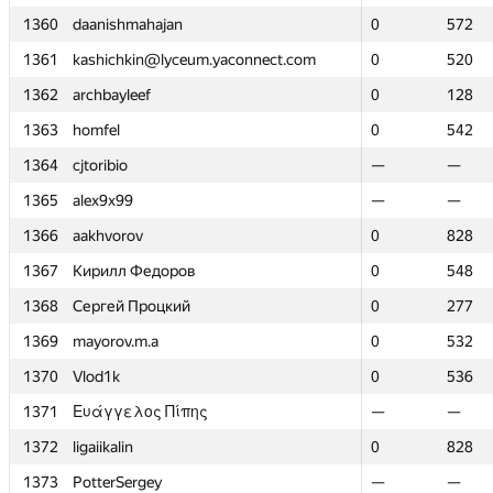
1360
1360
daanishmahajan
daanishmahajan
0
0
572
572
1361
1361
kashichkin@lyceum.yaconnect.com
kashichkin@lyceum.yaconnect.com
0
0
520
520
1362
1362
archbayleef
archbayleef
0
0
128
128
1363
1363
homfel
homfel
0
0
542
542
1364
1364
cjtoribio
cjtoribio
—
—
—
—
1365
1365
alex9x99
alex9x99
—
—
—
—
1366
1366
aakhvorov
aakhvorov
0
0
828
828
1367
1367
Кирилл Федоров
Кирилл Федоров
0
0
548
548
1368
1368
Сергей Процкий
Сергей Процкий
0
0
277
277
1369
1369
mayorov.m.a
mayorov.m.a
0
0
532
532
1370
1370
Vlod1k
Vlod1k
0
0
536
536
1371
1371
Ευάγγελος Πίπης
Ευάγγελος Πίπης
—
—
—
—
1372
1372
ligaiikalin
ligaiikalin
0
0
828
828
1373
1373
PotterSergey
PotterSergey
—
—
—
—