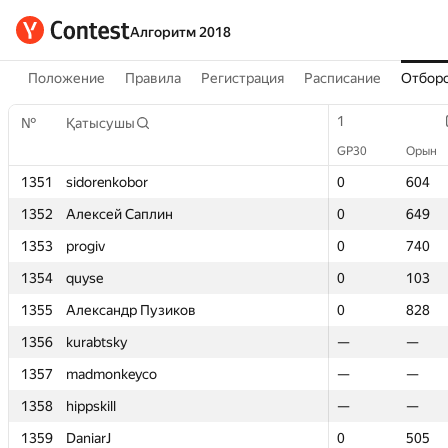
Алгоритм 2018
Положение
Правила
Регистрация
Расписание
Отборо
1
1
№
№
Қатысушы
Қатысушы
GP30
GP30
Орын
Орын
1351
1351
sidorenkobor
sidorenkobor
0
0
604
604
1352
1352
Алексей Саплин
Алексей Саплин
0
0
649
649
1353
1353
progiv
progiv
0
0
740
740
1354
1354
quyse
quyse
0
0
103
103
1355
1355
Александр Пузиков
Александр Пузиков
0
0
828
828
1356
1356
kurabtsky
kurabtsky
—
—
—
—
1357
1357
madmonkeyco
madmonkeyco
—
—
—
—
1358
1358
hippskill
hippskill
—
—
—
—
1359
1359
DaniarJ
DaniarJ
0
0
505
505