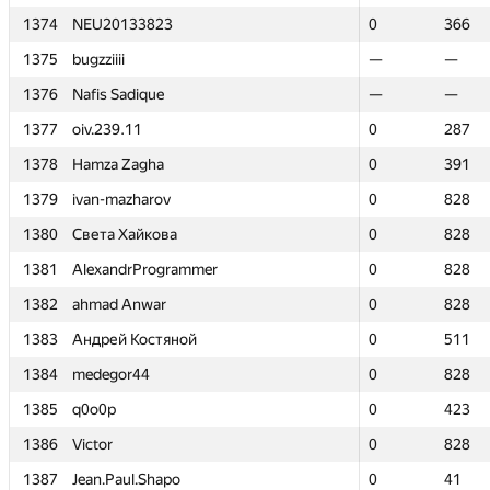
1374
1374
NEU20133823
NEU20133823
0
0
366
366
1375
1375
bugzziiii
bugzziiii
—
—
—
—
1376
1376
Nafis Sadique
Nafis Sadique
—
—
—
—
1377
1377
oiv.239.11
oiv.239.11
0
0
287
287
1378
1378
Hamza Zagha
Hamza Zagha
0
0
391
391
1379
1379
ivan-mazharov
ivan-mazharov
0
0
828
828
1380
1380
Света Хайкова
Света Хайкова
0
0
828
828
1381
1381
AlexandrProgrammer
AlexandrProgrammer
0
0
828
828
1382
1382
ahmad Anwar
ahmad Anwar
0
0
828
828
1383
1383
Андрей Костяной
Андрей Костяной
0
0
511
511
1384
1384
medegor44
medegor44
0
0
828
828
1385
1385
q0o0p
q0o0p
0
0
423
423
1386
1386
Victor
Victor
0
0
828
828
1387
1387
Jean.Paul.Shapo
Jean.Paul.Shapo
0
0
41
41