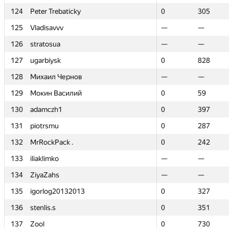
124
124
Peter Trebaticky
Peter Trebaticky
0
0
305
305
125
125
Vladisavvv
Vladisavvv
—
—
—
—
126
126
stratosua
stratosua
—
—
—
—
127
127
ugarbiysk
ugarbiysk
0
0
828
828
128
128
Михаил Чернов
Михаил Чернов
—
—
—
—
129
129
Мокин Василий
Мокин Василий
0
0
59
59
130
130
adamczh1
adamczh1
0
0
397
397
131
131
piotrsmu
piotrsmu
0
0
287
287
132
132
MrRockPack .
MrRockPack .
0
0
242
242
133
133
iliaklimko
iliaklimko
—
—
—
—
134
134
ZiyaZahs
ZiyaZahs
—
—
—
—
135
135
igorlog20132013
igorlog20132013
0
0
327
327
136
136
stenlis.s
stenlis.s
0
0
351
351
137
137
Zool
Zool
0
0
730
730