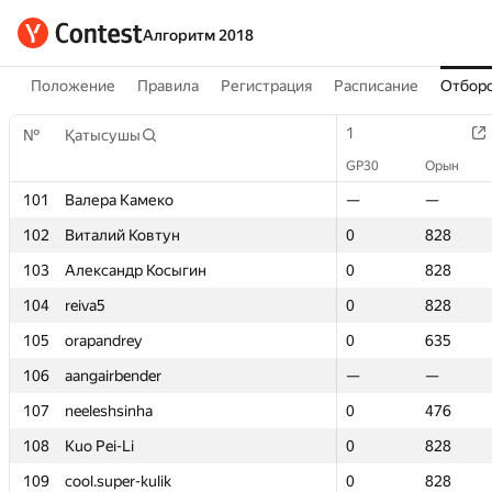
Алгоритм 2018
Положение
Правила
Регистрация
Расписание
Отборо
1
1
№
№
Қатысушы
Қатысушы
GP30
GP30
Орын
Орын
101
101
Валера Камеко
Валера Камеко
—
—
—
—
102
102
Виталий Ковтун
Виталий Ковтун
0
0
828
828
103
103
Александр Косыгин
Александр Косыгин
0
0
828
828
104
104
reiva5
reiva5
0
0
828
828
105
105
orapandrey
orapandrey
0
0
635
635
106
106
aangairbender
aangairbender
—
—
—
—
107
107
neeleshsinha
neeleshsinha
0
0
476
476
108
108
Kuo Pei-Li
Kuo Pei-Li
0
0
828
828
109
109
cool.super-kulik
cool.super-kulik
0
0
828
828