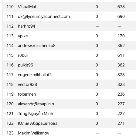
110
110
VisualMaf
VisualMaf
0
0
678
678
111
111
dk@lyceum.yaconnect.com
dk@lyceum.yaconnect.com
0
0
690
690
112
112
harhro94
harhro94
—
—
—
—
113
113
vpike
vpike
0
0
170
170
114
114
andrew.mischenko8
andrew.mischenko8
0
0
362
362
115
115
r0bur
r0bur
0
0
611
611
116
116
pulkit96
pulkit96
0
0
362
362
117
117
eugene.mikhailoff
eugene.mikhailoff
0
0
828
828
118
118
vector928
vector928
0
0
828
828
119
119
foxermen
foxermen
0
0
236
236
120
120
alexandr@tsaplin.ru
alexandr@tsaplin.ru
0
0
227
227
121
121
Tùng Nguyễn Minh
Tùng Nguyễn Minh
0
0
227
227
122
122
Юлия Абдрашитова
Юлия Абдрашитова
0
0
271
271
123
123
Maxim Velikanov
Maxim Velikanov
—
—
—
—