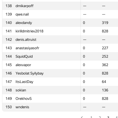
138
138
dmikarpoff
dmikarpoff
—
—
—
—
139
139
qwe.nail
qwe.nail
—
—
—
—
140
140
alexdandy
alexdandy
0
0
319
319
141
141
kirilldmitriev2018
kirilldmitriev2018
0
0
828
828
142
142
denis.altruist
denis.altruist
—
—
—
—
143
143
anastasiyasofr
anastasiyasofr
0
0
227
227
144
144
SquidQuid
SquidQuid
0
0
252
252
145
145
alexvapor
alexvapor
0
0
362
362
146
146
Yesbolat Syilybay
Yesbolat Syilybay
0
0
828
828
147
147
ItsLastDay
ItsLastDay
0
0
64
64
148
148
sokian
sokian
0
0
136
136
149
149
OrekhovS
OrekhovS
0
0
828
828
150
150
wndenis
wndenis
—
—
—
—
1
2
3
4