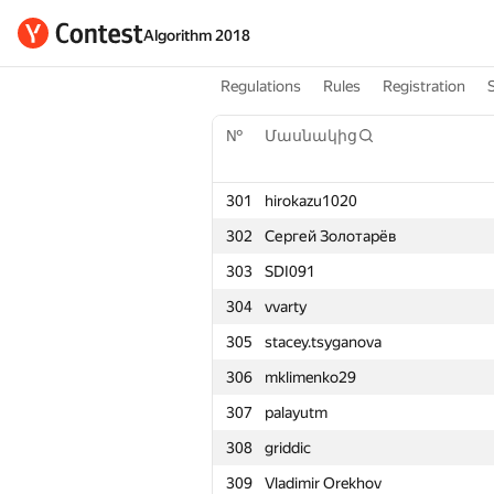
Algorithm 2018
Regulations
Rules
Registration
№
Մասնակից
301
hirokazu1020
302
Сергей Золотарёв
303
SDI091
304
vvarty
305
stacey.tsyganova
306
mklimenko29
307
palayutm
308
griddic
309
Vladimir Orekhov