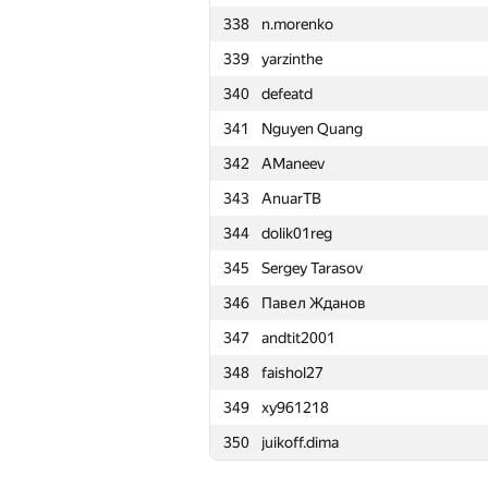
338
n.morenko
315
Паша Щеснович
339
yarzinthe
316
Khaled Hamed
340
defeatd
317
volpe95
341
Nguyen Quang
318
Pham Thang
342
AManeev
319
IgorKoval
343
AnuarTB
320
Roman Derkach
344
dolik01reg
321
Maria Solodova
345
Sergey Tarasov
322
koloshmet
346
Павел Жданов
323
nikusha birkadze
347
andtit2001
324
sasha.seryanin
348
faishol27
325
satashun
349
xy961218
326
mcllaren1
350
juikoff.dima
327
Copymaster
328
Levshunovma