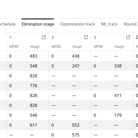
Schedule
Elimination stage
Optimization track
ML track
Round 
1
2
3
GP30
Վայր
GP30
Վայր
GP30
Վայր
0
483
0
438
—
—
0
548
0
247
0
338
0
828
—
—
—
—
0
776
—
—
—
—
0
828
—
—
0
411
0
828
—
—
—
—
0
548
—
—
0
179
0
611
0
552
—
—
—
—
0
575
—
—