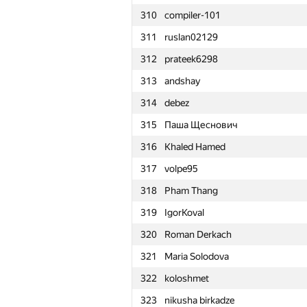
310
compiler-101
311
ruslan02129
312
prateek6298
313
andshay
314
debez
315
Паша Щеснович
316
Khaled Hamed
317
volpe95
318
Pham Thang
319
IgorKoval
320
Roman Derkach
321
Maria Solodova
322
koloshmet
№
Մասնակից
323
nikusha birkadze