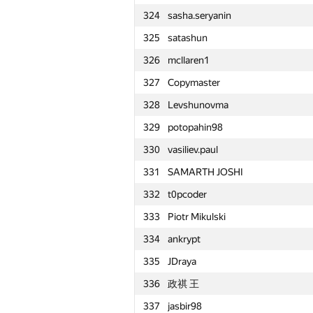
324
sasha.seryanin
301
hirokazu1020
325
satashun
302
Сергей Золотарёв
326
mcllaren1
303
SDI091
327
Copymaster
304
vvarty
328
Levshunovma
305
stacey.tsyganova
329
potopahin98
306
mklimenko29
330
vasiliev.paul
307
palayutm
331
SAMARTH JOSHI
308
griddic
332
t0pcoder
309
Vladimir Orekhov
333
Piotr Mikulski
310
compiler-101
334
ankrypt
311
ruslan02129
335
JDraya
312
prateek6298
336
政祺 王
313
andshay
337
jasbir98
314
debez