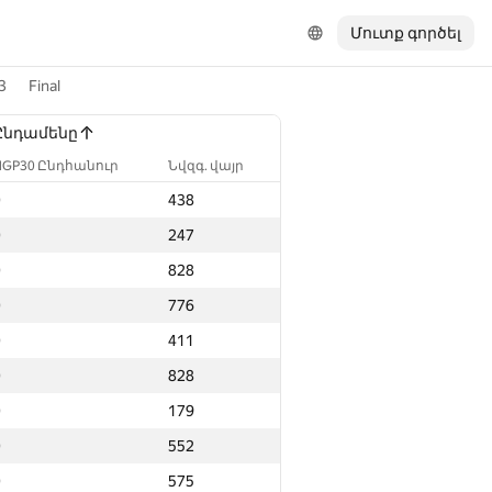
Մուտք գործել
3
Final
Ընդամենը
NGP30 Ընդհանուր
Նվզգ. վայր
0
438
0
247
0
828
0
776
0
411
0
828
0
179
0
552
0
575