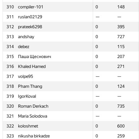
310
310
compiler-101
compiler-101
0
0
148
148
311
311
ruslan02129
ruslan02129
—
—
—
—
312
312
prateek6298
prateek6298
0
0
395
395
313
313
andshay
andshay
0
0
727
727
314
314
debez
debez
0
0
115
115
315
315
Паша Щеснович
Паша Щеснович
0
0
207
207
316
316
Khaled Hamed
Khaled Hamed
0
0
271
271
317
317
volpe95
volpe95
—
—
—
—
318
318
Pham Thang
Pham Thang
0
0
124
124
319
319
IgorKoval
IgorKoval
—
—
—
—
320
320
Roman Derkach
Roman Derkach
0
0
735
735
321
321
Maria Solodova
Maria Solodova
—
—
—
—
322
322
koloshmet
koloshmet
0
0
600
600
323
323
nikusha birkadze
nikusha birkadze
0
0
259
259