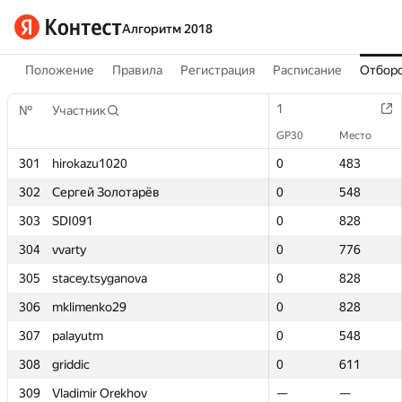
Алгоритм 2018
Положение
Правила
Регистрация
Расписание
Отборо
1
1
№
№
Участник
Участник
GP30
GP30
Место
Место
301
301
hirokazu1020
hirokazu1020
0
0
483
483
302
302
Сергей Золотарёв
Сергей Золотарёв
0
0
548
548
303
303
SDI091
SDI091
0
0
828
828
304
304
vvarty
vvarty
0
0
776
776
305
305
stacey.tsyganova
stacey.tsyganova
0
0
828
828
306
306
mklimenko29
mklimenko29
0
0
828
828
307
307
palayutm
palayutm
0
0
548
548
308
308
griddic
griddic
0
0
611
611
309
309
Vladimir Orekhov
Vladimir Orekhov
—
—
—
—