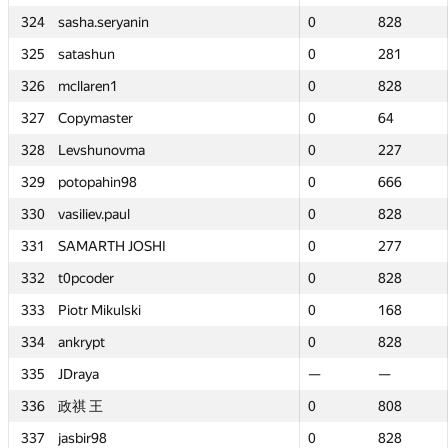
324
324
sasha.seryanin
sasha.seryanin
0
0
828
828
325
325
satashun
satashun
0
0
281
281
326
326
mcllaren1
mcllaren1
0
0
828
828
327
327
Copymaster
Copymaster
0
0
64
64
328
328
Levshunovma
Levshunovma
0
0
227
227
329
329
potopahin98
potopahin98
0
0
666
666
330
330
vasiliev.paul
vasiliev.paul
0
0
828
828
331
331
SAMARTH JOSHI
SAMARTH JOSHI
0
0
277
277
332
332
t0pcoder
t0pcoder
0
0
828
828
333
333
Piotr Mikulski
Piotr Mikulski
0
0
168
168
334
334
ankrypt
ankrypt
0
0
828
828
335
335
JDraya
JDraya
—
—
—
—
336
336
政祺 王
政祺 王
0
0
808
808
337
337
jasbir98
jasbir98
0
0
828
828