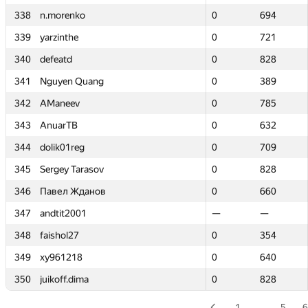
338
338
n.morenko
n.morenko
0
0
694
694
339
339
yarzinthe
yarzinthe
0
0
721
721
340
340
defeatd
defeatd
0
0
828
828
341
341
Nguyen Quang
Nguyen Quang
0
0
389
389
342
342
AManeev
AManeev
0
0
785
785
343
343
AnuarTB
AnuarTB
0
0
632
632
344
344
dolik01reg
dolik01reg
0
0
709
709
345
345
Sergey Tarasov
Sergey Tarasov
0
0
828
828
346
346
Павел Жданов
Павел Жданов
0
0
660
660
347
347
andtit2001
andtit2001
—
—
—
—
348
348
faishol27
faishol27
0
0
354
354
349
349
xy961218
xy961218
0
0
640
640
350
350
juikoff.dima
juikoff.dima
0
0
828
828
1
…
5
6