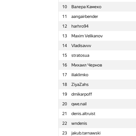
10
Валера Камеко
11
aangairbender
12
harhro94
13
Maxim Velikanov
14
Vladisavvv
15
stratosua
16
Михаил Чернов
17
iliaklimko
18
ZiyaZahs
19
dmikarpoff
20
qwe.nail
21
denis.altruist
22
wndenis
#
Participant
23
jakub.tarnawski