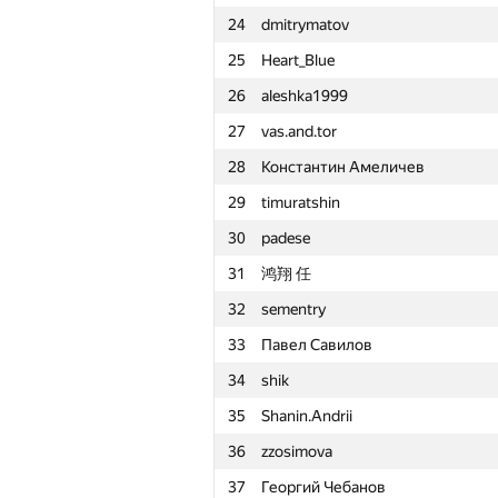
24
dmitrymatov
1
Rohit Ranjan
25
Heart_Blue
2
yushkevichaleks
26
aleshka1999
3
GeometryContest
27
vas.and.tor
4
ISmirn0ff
28
Константин Амеличев
5
humanisto
29
timuratshin
6
ya.z-rjkz
30
padese
7
Quốc Cường Trần
31
鸿翔 任
8
RDimon2912
32
sementry
9
mercuri30
33
Павел Савилов
10
Валера Камеко
34
shik
11
aangairbender
35
Shanin.Andrii
12
harhro94
36
zzosimova
13
Maxim Velikanov
37
Георгий Чебанов
14
Vladisavvv