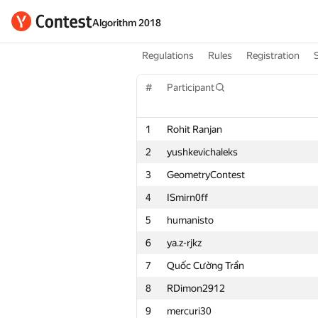
Algorithm 2018
Regulations
Rules
Registration
#
Participant
1
Rohit Ranjan
2
yushkevichaleks
3
GeometryContest
4
ISmirn0ff
5
humanisto
6
ya.z-rjkz
7
Quốc Cường Trần
8
RDimon2912
9
mercuri30