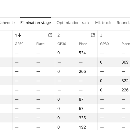
Schedule
Elimination stage
Optimization track
ML track
Round 
1
2
3
GP30
Place
GP30
Place
GP30
Place
—
—
0
534
—
—
—
—
—
—
0
369
—
—
0
266
—
—
—
—
—
—
0
322
—
—
—
—
0
226
—
—
0
87
—
—
—
—
0
67
—
—
—
—
0
335
—
—
—
—
0
192
—
—