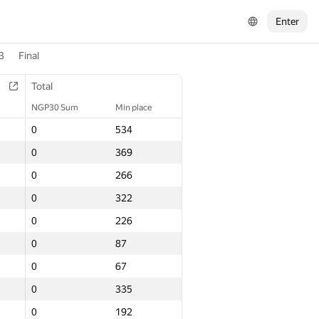
Enter
3
Final
Total
NGP30 Sum
Min place
0
534
0
369
0
266
0
322
0
226
0
87
0
67
0
335
0
192