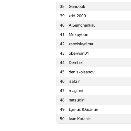
38
Gandook
15
stratosua
39
zdd-2000
16
Михаил Чернов
40
A.Semchankau
17
iliaklimko
41
Мехрубон
18
ZiyaZahs
42
zapolskydima
19
dmikarpoff
43
obe-wan01
20
qwe.nail
44
Dembel
21
denis.altruist
45
deniskolsanov
22
wndenis
46
isaf27
23
jakub.tarnawski
47
maginot
24
dmitrymatov
48
natsugiri
25
Heart_Blue
49
Денис Южанин
26
aleshka1999
50
Ivan Katanic
27
vas.and.tor
28
Константин Амеличев