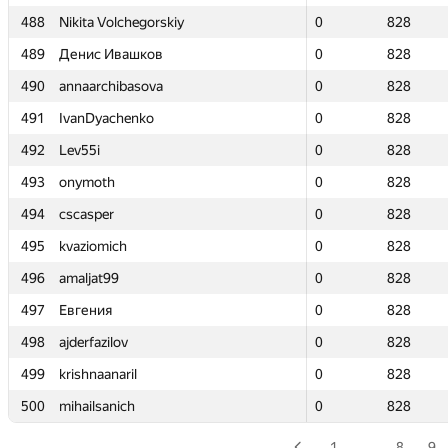
488
488
Nikita Volchegorskiy
Nikita Volchegorskiy
0
0
828
828
489
489
Денис Ивашков
Денис Ивашков
0
0
828
828
490
490
annaarchibasova
annaarchibasova
0
0
828
828
491
491
IvanDyachenko
IvanDyachenko
0
0
828
828
492
492
Lev55i
Lev55i
0
0
828
828
493
493
onymoth
onymoth
0
0
828
828
494
494
cscasper
cscasper
0
0
828
828
495
495
kvaziomich
kvaziomich
0
0
828
828
496
496
amaljat99
amaljat99
0
0
828
828
497
497
Евгения
Евгения
0
0
828
828
498
498
ajderfazilov
ajderfazilov
0
0
828
828
499
499
krishnaanaril
krishnaanaril
0
0
828
828
500
500
mihailsanich
mihailsanich
0
0
828
828
1
…
8
9