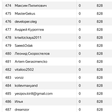
474
474
Максим Пилипович
Максим Пилипович
0
0
828
828
475
475
MasterGekus
MasterGekus
0
0
828
828
476
476
developer.oleg
developer.oleg
0
0
828
828
477
477
Андрей Куроптев
Андрей Куроптев
0
0
828
828
478
478
kriwitzckaya2011
kriwitzckaya2011
0
0
828
828
479
479
Saeed.Odak
Saeed.Odak
0
0
828
828
480
480
Леонид Скороспелов
Леонид Скороспелов
0
0
828
828
481
481
Artem Gerasimencko
Artem Gerasimencko
0
0
828
828
482
482
vitalioo2502
vitalioo2502
0
0
828
828
483
483
vonzz
vonzz
0
0
828
828
484
484
kolievmaxyand
kolievmaxyand
0
0
828
828
485
485
yesipov.kirill@gmail.com
yesipov.kirill@gmail.com
0
0
828
828
486
486
Илья
Илья
0
0
828
828
487
487
dreamzor
dreamzor
0
0
828
828