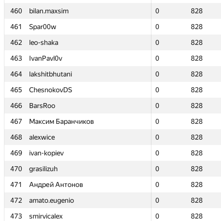
460
460
bilan.maxsim
bilan.maxsim
0
0
828
828
461
461
Spar00w
Spar00w
0
0
828
828
462
462
leo-shaka
leo-shaka
0
0
828
828
463
463
IvanPavl0v
IvanPavl0v
0
0
828
828
464
464
lakshitbhutani
lakshitbhutani
0
0
828
828
465
465
ChesnokovDS
ChesnokovDS
0
0
828
828
466
466
BarsRoo
BarsRoo
0
0
828
828
467
467
Максим Баранчиков
Максим Баранчиков
0
0
828
828
468
468
alexwice
alexwice
0
0
828
828
469
469
ivan-kopiev
ivan-kopiev
0
0
828
828
470
470
grasilizuh
grasilizuh
0
0
828
828
471
471
Андрей Антонов
Андрей Антонов
0
0
828
828
472
472
amato.eugenio
amato.eugenio
0
0
828
828
473
473
smirvicalex
smirvicalex
0
0
828
828