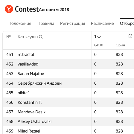
Алгоритм 2018
Положение
Правила
Регистрация
Расписание
Отборо
1
1
№
№
Қатысушы
Қатысушы
GP30
GP30
Орын
Орын
451
451
m.tractat
m.tractat
0
0
828
828
452
452
vasiliev.dsd
vasiliev.dsd
0
0
828
828
453
453
Sanan Najafov
Sanan Najafov
0
0
828
828
454
454
Серебрянский Андрей
Серебрянский Андрей
0
0
828
828
455
455
nikitc1
nikitc1
0
0
828
828
456
456
Konstantin T.
Konstantin T.
0
0
828
828
457
457
Mandava Desik
Mandava Desik
0
0
828
828
458
458
Alexey Usharovski
Alexey Usharovski
0
0
828
828
459
459
Milad Rezaei
Milad Rezaei
0
0
828
828