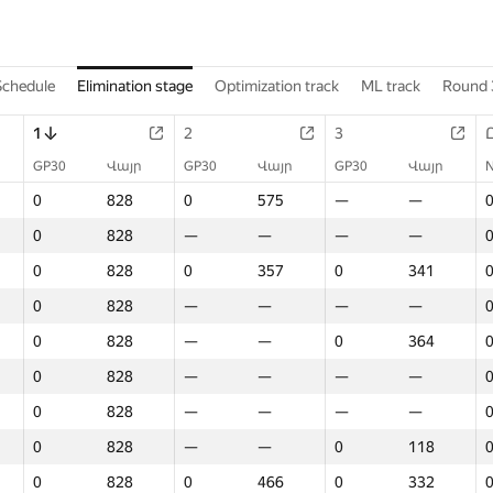
Schedule
Elimination stage
Optimization track
ML track
Round 
1
2
3
GP30
Վայր
GP30
Վայր
GP30
Վայր
0
828
0
575
—
—
0
828
—
—
—
—
0
828
0
357
0
341
0
828
—
—
—
—
0
828
—
—
0
364
0
828
—
—
—
—
0
828
—
—
—
—
0
828
—
—
0
118
0
828
0
466
0
332