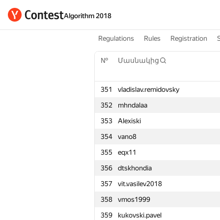
Algorithm 2018
Regulations
Rules
Registration
№
Մասնակից
351
vladislav.remidovsky
352
mhndalaa
353
Alexiski
354
vano8
355
eqx11
356
dtskhondia
357
vit.vasilev2018
358
vmos1999
359
kukovski.pavel