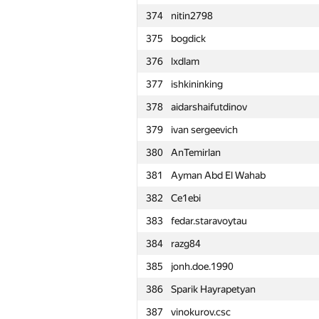
374
nitin2798
351
vladislav.remidovsky
375
bogdick
352
mhndalaa
376
lxdlam
353
Alexiski
377
ishkininking
354
vano8
378
aidarshaifutdinov
355
eqx11
379
ivan sergeevich
356
dtskhondia
380
AnTemirlan
357
vit.vasilev2018
381
Ayman Abd El Wahab
358
vmos1999
382
Ce1ebi
359
kukovski.pavel
383
fedar.staravoytau
360
Максим Новиков
384
razg84
361
Griphon
385
jonh.doe.1990
362
taraska93
386
Sparik Hayrapetyan
363
Shraddhesh Singh
387
vinokurov.csc
364
sdeleers