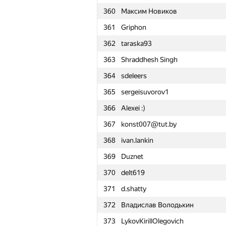
360
Максим Новиков
361
Griphon
362
taraska93
363
Shraddhesh Singh
364
sdeleers
365
sergeisuvorov1
366
Alexei :)
367
konst007@tut.by
368
ivan.lankin
369
Duznet
370
delt619
371
d.shatty
372
Владислав Володькин
№
Մասնակից
373
LykovKirillOlegovich