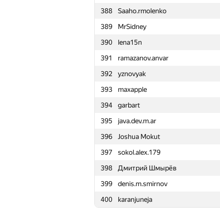
388
Saaho.rmolenko
365
sergeisuvorov1
389
MrSidney
366
Alexei :)
390
lena15n
367
konst007@tut.by
391
ramazanov.anvar
368
ivan.lankin
392
yznovyak
369
Duznet
393
maxapple
370
delt619
394
garbart
371
d.shatty
395
java.dev.m.ar
372
Владислав Володькин
396
Joshua Mokut
373
LykovKirillOlegovich
397
sokol.alex.179
374
nitin2798
398
Дмитрий Шмырёв
375
bogdick
399
denis.m.smirnov
376
lxdlam
400
karanjuneja
377
ishkininking
378
aidarshaifutdinov