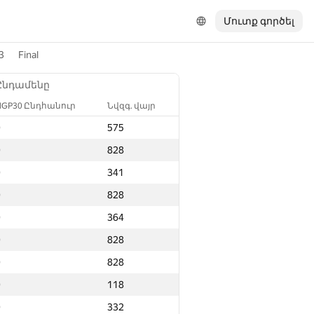
Մուտք գործել
3
Final
Ընդամենը
NGP30 Ընդհանուր
Նվզգ. վայր
0
575
0
828
0
341
0
828
0
364
0
828
0
828
0
118
0
332