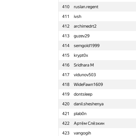
410
ruslan.regent
411
ivsh
412
archimedrt2
413
guzev29
414
semgold1999
415
krypt0x
416
Sridhara M
417
vidunov503
418
WideFawn1609
419
dontsleep
420
danil.sheshenya
421
plab0n
422
Артём Слёзкин
№
Ishtirokchi
423
vangogih