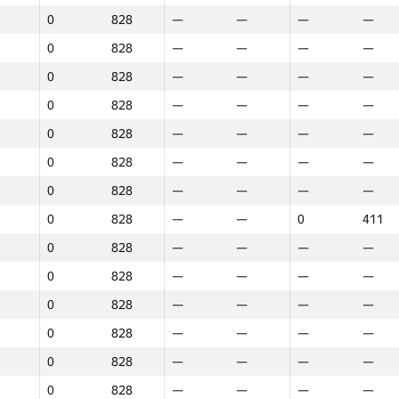
0
828
—
—
—
—
0
828
—
—
—
—
0
828
—
—
—
—
0
828
—
—
—
—
0
828
—
—
—
—
0
828
—
—
—
—
0
828
—
—
—
—
0
828
—
—
0
411
0
828
—
—
—
—
0
828
—
—
—
—
0
828
—
—
—
—
0
828
—
—
—
—
0
828
—
—
—
—
1
2
3
0
828
—
—
—
—
GP30
O‘rin
GP30
O‘rin
GP30
O‘rin