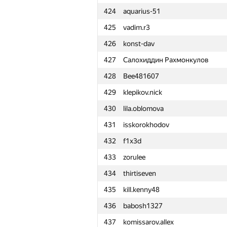
424
aquarius-51
401
swapnil07
425
vadim.r3
402
Temirlan Turysbek
426
konst-dav
403
prodhouse
427
Салохиддин Рахмонкулов
404
Tapish Pratap singh
428
Bee481607
405
rtakalov
429
klepikov.nick
406
alexx-mirny
430
lila.oblomova
407
Дима Донцов
431
isskorokhodov
408
goncharenko.mir
432
f1x3d
409
Gurinovich.Anastasiaa
433
zorulee
410
ruslan.regent
434
thirtiseven
411
ivsh
435
kill.kenny48
412
archimedrt2
436
babosh1327
413
guzev29
437
komissarov.allex
414
semgold1999