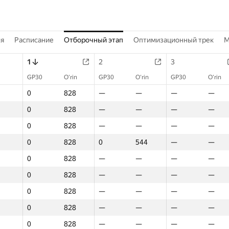
ия
Расписание
Отборочный этап
Оптимизационный трек
M
1
2
3
GP30
O‘rin
GP30
O‘rin
GP30
O‘rin
0
828
—
—
—
—
0
828
—
—
—
—
0
828
—
—
—
—
0
828
0
544
—
—
0
828
—
—
—
—
0
828
—
—
—
—
0
828
—
—
—
—
0
828
—
—
—
—
0
828
—
—
—
—