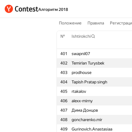
Алгоритм 2018
Положение
Правила
Регистрац
№
Ishtirokchi
401
swapnil07
402
Temirlan Turysbek
403
prodhouse
404
Tapish Pratap singh
405
rtakalov
406
alexx-mirny
407
Дима Донцов
408
goncharenko.mir
409
Gurinovich.Anastasiaa