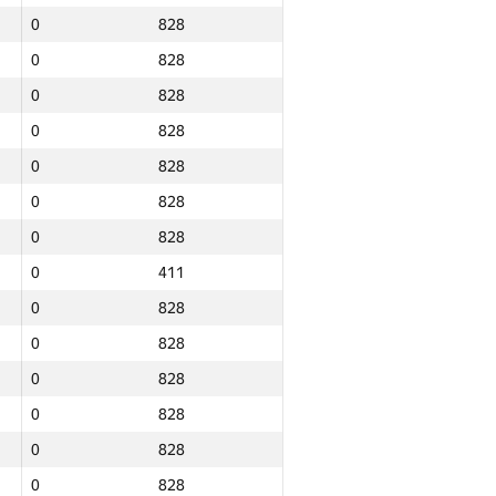
0
828
0
828
0
828
0
828
0
828
0
828
0
828
0
411
0
828
0
828
0
828
0
828
0
828
Jami
0
828
NGP30 Sum
Minimal o‘rin