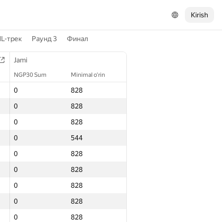
Kirish
L-трек
Раунд 3
Финал
Jami
NGP30 Sum
Minimal o‘rin
0
828
0
828
0
828
0
544
0
828
0
828
0
828
0
828
0
828