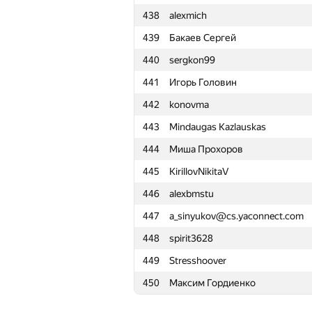
438
alexmich
415
krypt0x
439
Бакаев Сергей
416
Sridhara M
440
sergkon99
417
vidunov503
441
Игорь Головин
418
WideFawn1609
442
konovma
419
dontsleep
443
Mindaugas Kazlauskas
420
danil.sheshenya
444
Миша Прохоров
421
plab0n
445
KirillovNikitaV
422
Артём Слёзкин
446
alexbmstu
423
vangogih
447
a_sinyukov@cs.yaconnect.com
424
aquarius-51
448
spirit3628
425
vadim.r3
449
Stresshoover
426
konst-dav
450
Максим Гордиенко
427
Салохиддин Рахмонкулов
428
Bee481607