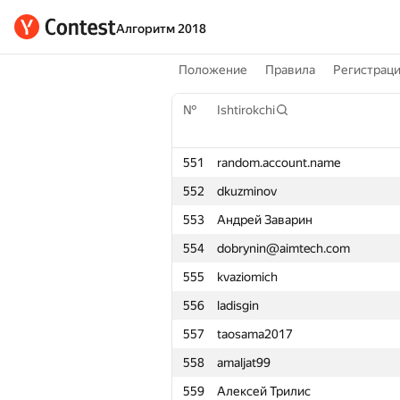
Алгоритм 2018
Положение
Правила
Регистрац
№
Ishtirokchi
551
random.account.name
552
dkuzminov
553
Андрей Заварин
554
dobrynin@aimtech.com
555
kvaziomich
556
ladisgin
557
taosama2017
558
amaljat99
559
Алексей Трилис