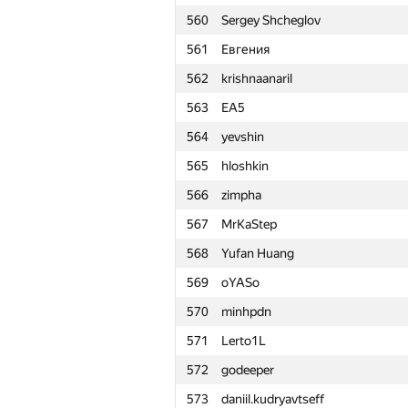
560
Sergey Shcheglov
561
Евгения
562
krishnaanaril
563
EA5
564
yevshin
565
hloshkin
566
zimpha
567
MrKaStep
568
Yufan Huang
569
oYASo
570
minhpdn
571
Lerto1L
572
godeeper
№
Ishtirokchi
573
daniil.kudryavtseff