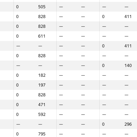
0
505
—
—
—
—
0
828
—
—
0
411
0
828
—
—
—
—
0
611
—
—
—
—
—
—
—
—
0
411
0
828
—
—
—
—
—
—
—
—
0
140
0
182
—
—
—
—
0
197
—
—
—
—
0
828
—
—
—
—
0
471
—
—
—
—
0
592
—
—
—
—
—
—
—
—
0
296
1
2
3
0
795
—
—
—
—
GP30
O‘rin
GP30
O‘rin
GP30
O‘rin