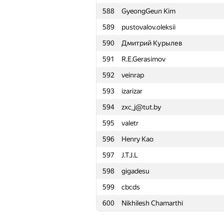
588
GyeongGeun Kim
565
hloshkin
589
pustovalov.oleksii
566
zimpha
590
Дмитрий Курылев
567
MrKaStep
591
R.E.Gerasimov
568
Yufan Huang
592
veinrap
569
oYASo
593
izarizar
570
minhpdn
594
zxc_j@tut.by
571
Lerto1L
595
valetr
572
godeeper
596
Henry Kao
573
daniil.kudryavtseff
597
J.T.J.L
574
mkovalev34
598
gigadesu
575
Алексей Колезнев
599
cbcds
576
mikefraday
600
Nikhilesh Chamarthi
577
wilcot
578
Agryosha