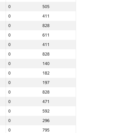
0
505
0
411
0
828
0
611
0
411
0
828
0
140
0
182
0
197
0
828
0
471
0
592
0
296
Jami
0
795
NGP30 Sum
Minimal o‘rin