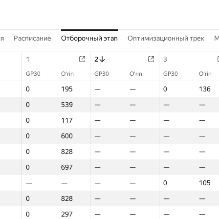
ия
Расписание
Отборочный этап
Оптимизационный трек
M
1
2
3
GP30
O‘rin
GP30
O‘rin
GP30
O‘rin
0
195
—
—
0
136
0
539
—
—
—
—
0
117
—
—
—
—
0
600
—
—
—
—
0
828
—
—
—
—
0
697
—
—
—
—
—
—
—
—
0
105
0
828
—
—
—
—
0
297
—
—
—
—