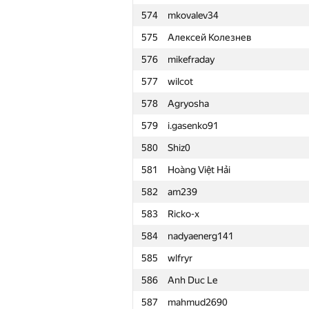
574
mkovalev34
551
random.account.name
575
Алексей Колезнев
552
dkuzminov
576
mikefraday
553
Андрей Заварин
577
wilcot
554
dobrynin@aimtech.com
578
Agryosha
555
kvaziomich
579
i.gasenko91
556
ladisgin
580
Shiz0
557
taosama2017
581
Hoàng Việt Hải
558
amaljat99
582
am239
559
Алексей Трилис
583
Ricko-x
560
Sergey Shcheglov
584
nadyaenerg141
561
Евгения
585
wlfryr
562
krishnaanaril
586
Anh Duc Le
563
EA5
587
mahmud2690
564
yevshin