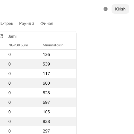
Kirish
L-трек
Раунд 3
Финал
Jami
NGP30 Sum
Minimal o‘rin
0
136
0
539
0
117
0
600
0
828
0
697
0
105
0
828
0
297