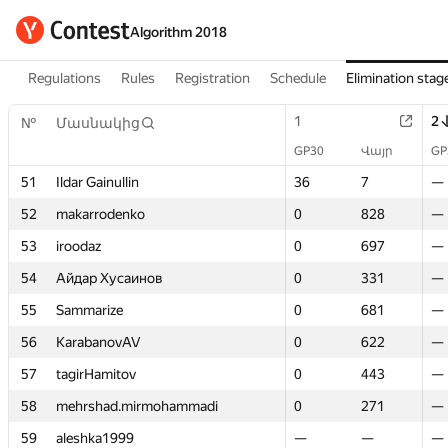
Algorithm 2018
Regulations
Rules
Registration
Schedule
Elimination stag
1
1
2
2
№
№
Մասնակից
Մասնակից
GP30
GP30
Վայր
Վայր
GP
GP
51
51
Ildar Gainullin
Ildar Gainullin
36
36
7
7
—
—
52
52
makarrodenko
makarrodenko
0
0
828
828
—
—
53
53
iroodaz
iroodaz
0
0
697
697
—
—
54
54
Айдар Хусаинов
Айдар Хусаинов
0
0
331
331
—
—
55
55
Sammarize
Sammarize
0
0
681
681
—
—
56
56
KarabanovAV
KarabanovAV
0
0
622
622
—
—
57
57
tagirHamitov
tagirHamitov
0
0
443
443
—
—
58
58
mehrshad.mirmohammadi
mehrshad.mirmohammadi
0
0
271
271
—
—
59
59
aleshka1999
aleshka1999
—
—
—
—
—
—