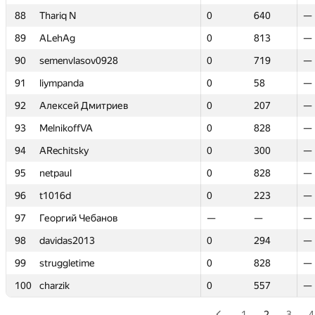
88
88
Thariq N
Thariq N
0
0
640
640
—
—
89
89
ALehAg
ALehAg
0
0
813
813
—
—
90
90
semenvlasov0928
semenvlasov0928
0
0
719
719
—
—
91
91
liympanda
liympanda
0
0
58
58
—
—
92
92
Алексей Дмитриев
Алексей Дмитриев
0
0
207
207
—
—
93
93
MelnikoffVA
MelnikoffVA
0
0
828
828
—
—
94
94
ARechitsky
ARechitsky
0
0
300
300
—
—
95
95
netpaul
netpaul
0
0
828
828
—
—
96
96
t1016d
t1016d
0
0
223
223
—
—
97
97
Георгий Чебанов
Георгий Чебанов
—
—
—
—
—
—
98
98
davidas2013
davidas2013
0
0
294
294
—
—
99
99
struggletime
struggletime
0
0
828
828
—
—
100
100
charzik
charzik
0
0
557
557
—
—
1
2
3
4