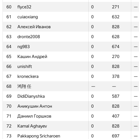
60
60
flyce32
flyce32
0
0
271
271
—
—
61
61
cuiaoxiang
cuiaoxiang
0
0
632
632
—
—
62
62
Алексей Иванов
Алексей Иванов
0
0
828
828
—
—
63
63
dronte2008
dronte2008
0
0
628
628
—
—
64
64
ng983
ng983
0
0
674
674
—
—
65
65
Кашин Андрей
Кашин Андрей
0
0
270
270
—
—
66
66
unishift
unishift
0
0
828
828
—
—
67
67
kroneckera
kroneckera
0
0
378
378
—
—
68
68
鸿翔 任
鸿翔 任
—
—
—
—
—
—
69
69
DidiDianyshka
DidiDianyshka
0
0
587
587
—
—
70
70
Аникушин Антон
Аникушин Антон
0
0
828
828
—
—
71
71
Даниил Горшков
Даниил Горшков
0
0
407
407
—
—
72
72
Kamal Aghayev
Kamal Aghayev
0
0
828
828
—
—
73
73
Pakkapong Sricharoen
Pakkapong Sricharoen
0
0
697
697
—
—