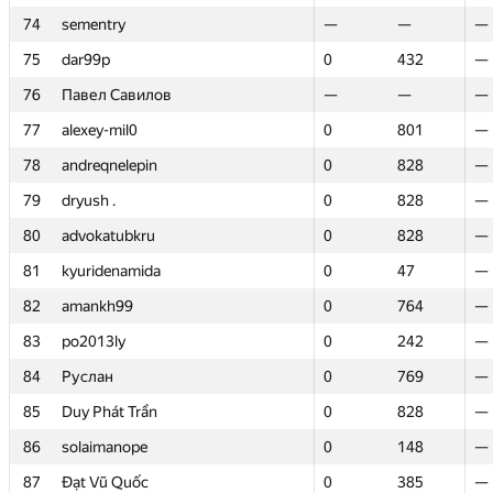
74
74
sementry
sementry
—
—
—
—
—
—
75
75
dar99p
dar99p
0
0
432
432
—
—
76
76
Павел Савилов
Павел Савилов
—
—
—
—
—
—
77
77
alexey-mil0
alexey-mil0
0
0
801
801
—
—
78
78
andreqnelepin
andreqnelepin
0
0
828
828
—
—
79
79
dryush .
dryush .
0
0
828
828
—
—
80
80
advokatubkru
advokatubkru
0
0
828
828
—
—
81
81
kyuridenamida
kyuridenamida
0
0
47
47
—
—
82
82
amankh99
amankh99
0
0
764
764
—
—
83
83
po2013ly
po2013ly
0
0
242
242
—
—
84
84
Руслан
Руслан
0
0
769
769
—
—
85
85
Duy Phát Trần
Duy Phát Trần
0
0
828
828
—
—
86
86
solaimanope
solaimanope
0
0
148
148
—
—
87
87
Đạt Vũ Quốc
Đạt Vũ Quốc
0
0
385
385
—
—