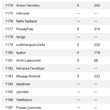
1174
1174
Anton Yermilov
Anton Yermilov
0
0
242
242
1175
1175
mikcorer
mikcorer
—
—
—
—
1176
1176
Nafis Sadique
Nafis Sadique
—
—
—
—
1177
1177
PloadyFree
PloadyFree
0
0
314
314
1178
1178
tangjz
tangjz
—
—
—
—
1179
1179
subkhangulov2e4a
subkhangulov2e4a
0
0
220
220
1180
1180
ilyakor
ilyakor
0
0
119
119
1181
1181
Antti Laaksonen
Antti Laaksonen
0
0
68
68
1182
1182
Наталья Гинзбург
Наталья Гинзбург
—
—
—
—
1183
1183
Ильдар Ялалов
Ильдар Ялалов
0
0
223
223
1184
1184
deadman
deadman
—
—
—
—
1185
1185
cjtoribio
cjtoribio
—
—
—
—
1186
1186
Vladisavvv
Vladisavvv
—
—
—
—
1187
1187
Роман Соколов
Роман Соколов
—
—
—
—