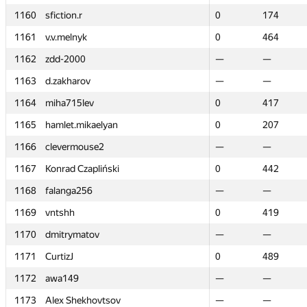
1160
1160
sfiction.r
sfiction.r
0
0
174
174
1161
1161
v.v.melnyk
v.v.melnyk
0
0
464
464
1162
1162
zdd-2000
zdd-2000
—
—
—
—
1163
1163
d.zakharov
d.zakharov
—
—
—
—
1164
1164
miha715lev
miha715lev
0
0
417
417
1165
1165
hamlet.mikaelyan
hamlet.mikaelyan
0
0
207
207
1166
1166
clevermouse2
clevermouse2
—
—
—
—
1167
1167
Konrad Czapliński
Konrad Czapliński
0
0
442
442
1168
1168
falanga256
falanga256
—
—
—
—
1169
1169
vntshh
vntshh
0
0
419
419
1170
1170
dmitrymatov
dmitrymatov
—
—
—
—
1171
1171
CurtizJ
CurtizJ
0
0
489
489
1172
1172
awa149
awa149
—
—
—
—
1173
1173
Alex Shekhovtsov
Alex Shekhovtsov
—
—
—
—