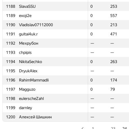
1188
1188
SlavaSSU
SlavaSSU
0
0
253
253
1189
1189
exoji2e
exoji2e
0
0
557
557
1190
1190
Vladislav07112000
Vladislav07112000
0
0
213
213
1191
1191
gultai4uk.r
gultai4uk.r
0
0
471
471
1192
1192
Мехрубон
Мехрубон
—
—
—
—
1193
1193
chpipis
chpipis
—
—
—
—
1194
1194
NikitaSechko
NikitaSechko
0
0
263
263
1195
1195
DryukAlex
DryukAlex
—
—
—
—
1196
1196
RahimMammadli
RahimMammadli
0
0
174
174
1197
1197
Magguzo
Magguzo
0
0
79
79
1198
1198
eulerscheZahl
eulerscheZahl
—
—
—
—
1199
1199
darnley
darnley
—
—
—
—
1200
1200
Алексей Шишкин
Алексей Шишкин
—
—
—
—
1
…
23
24