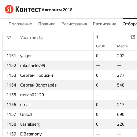
Алгоритм 2018
Положение
Правила
Регистрация
Расписание
Отборо
1
1
№
№
Участник
Участник
GP30
GP30
Место
Место
1151
1151
yalgor
yalgor
0
0
202
202
1152
1152
mkoshelev99
mkoshelev99
—
—
—
—
1153
1153
Сергей Процкий
Сергей Процкий
0
0
277
277
1154
1154
Сергей Золотарёв
Сергей Золотарёв
0
0
548
548
1155
1155
ruslan02129
ruslan02129
—
—
—
—
1156
1156
ctrlalt
ctrlalt
0
0
217
217
1157
1157
Unkoll
Unkoll
0
0
690
690
1158
1158
vasnikserg
vasnikserg
0
0
220
220
1159
1159
ElBatanony
ElBatanony
—
—
—
—