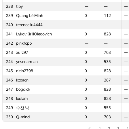
238
238
tipy
tipy
—
—
—
—
—
—
239
239
Quang Lê Minh
Quang Lê Minh
0
0
112
112
—
—
240
240
terenceliu4444
terenceliu4444
—
—
—
—
—
—
241
241
LykovKirillOlegovich
LykovKirillOlegovich
0
0
828
828
—
—
242
242
pinkfcpp
pinkfcpp
—
—
—
—
—
—
243
243
xurz97
xurz97
0
0
703
703
—
—
244
244
yesenarman
yesenarman
0
0
535
535
—
—
245
245
nitin2798
nitin2798
0
0
828
828
—
—
246
246
kzoacn
kzoacn
0
0
287
287
—
—
247
247
bogdick
bogdick
0
0
828
828
—
—
248
248
lxdlam
lxdlam
0
0
828
828
—
—
249
249
수찬 박
수찬 박
0
0
555
555
—
—
250
250
Q-mind
Q-mind
0
0
703
703
—
—
1
2
3
4