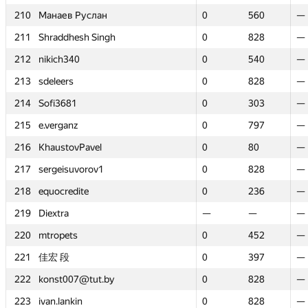
210
210
Манаев Руслан
Манаев Руслан
0
0
560
560
—
—
211
211
Shraddhesh Singh
Shraddhesh Singh
0
0
828
828
—
—
212
212
nikich340
nikich340
0
0
540
540
—
—
213
213
sdeleers
sdeleers
0
0
828
828
—
—
214
214
Sofi3681
Sofi3681
0
0
303
303
—
—
215
215
e.verganz
e.verganz
0
0
797
797
—
—
216
216
KhaustovPavel
KhaustovPavel
0
0
80
80
—
—
217
217
sergeisuvorov1
sergeisuvorov1
0
0
828
828
—
—
218
218
equocredite
equocredite
0
0
236
236
—
—
219
219
Diextra
Diextra
—
—
—
—
—
—
220
220
mtropets
mtropets
0
0
452
452
—
—
221
221
佳宏 段
佳宏 段
0
0
397
397
—
—
222
222
konst007@tut.by
konst007@tut.by
0
0
828
828
—
—
223
223
ivan.lankin
ivan.lankin
0
0
828
828
—
—