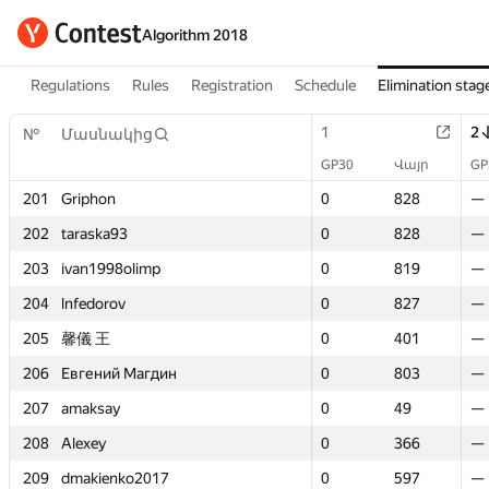
Algorithm 2018
Regulations
Rules
Registration
Schedule
Elimination stag
1
1
2
2
№
№
Մասնակից
Մասնակից
GP30
GP30
Վայր
Վայր
GP
GP
201
201
Griphon
Griphon
0
0
828
828
—
—
202
202
taraska93
taraska93
0
0
828
828
—
—
203
203
ivan1998olimp
ivan1998olimp
0
0
819
819
—
—
204
204
lnfedorov
lnfedorov
0
0
827
827
—
—
205
205
馨儀 王
馨儀 王
0
0
401
401
—
—
206
206
Евгений Магдин
Евгений Магдин
0
0
803
803
—
—
207
207
amaksay
amaksay
0
0
49
49
—
—
208
208
Alexey
Alexey
0
0
366
366
—
—
209
209
dmakienko2017
dmakienko2017
0
0
597
597
—
—