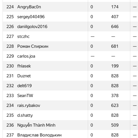
224
224
AngryBac0n
AngryBac0n
0
0
174
174
—
—
225
225
sergey040496
sergey040496
0
0
407
407
—
—
226
226
daniilgolov2016
daniilgolov2016
0
0
646
646
—
—
227
227
stczhc
stczhc
—
—
—
—
—
—
228
228
Роман Спиркин
Роман Спиркин
0
0
681
681
—
—
229
229
carlos.joa
carlos.joa
—
—
—
—
—
—
230
230
fhlasek
fhlasek
0
0
199
199
—
—
231
231
Duznet
Duznet
0
0
828
828
—
—
232
232
delt619
delt619
0
0
828
828
—
—
233
233
SeanTW
SeanTW
0
0
378
378
—
—
234
234
rais.rybakov
rais.rybakov
0
0
623
623
—
—
235
235
d.shatty
d.shatty
0
0
828
828
—
—
236
236
Nguyễn Thành Minh
Nguyễn Thành Minh
0
0
509
509
—
—
237
237
Владислав Володькин
Владислав Володькин
0
0
828
828
—
—