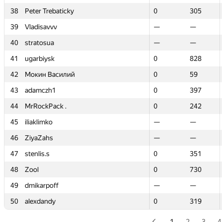
38
38
Peter Trebaticky
Peter Trebaticky
0
0
305
305
39
39
Vladisavvv
Vladisavvv
—
—
—
—
40
40
stratosua
stratosua
—
—
—
—
41
41
ugarbiysk
ugarbiysk
0
0
828
828
42
42
Мокин Василий
Мокин Василий
0
0
59
59
43
43
adamczh1
adamczh1
0
0
397
397
44
44
MrRockPack .
MrRockPack .
0
0
242
242
45
45
iliaklimko
iliaklimko
—
—
—
—
46
46
ZiyaZahs
ZiyaZahs
—
—
—
—
47
47
stenlis.s
stenlis.s
0
0
351
351
48
48
Zool
Zool
0
0
730
730
49
49
dmikarpoff
dmikarpoff
—
—
—
—
50
50
alexdandy
alexdandy
0
0
319
319
1
2
3
4