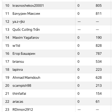
10
10
krasnoshekov20001
krasnoshekov20001
0
0
805
805
11
11
Бачурин Максим
Бачурин Максим
0
0
811
811
12
12
ya.z-rjkz
ya.z-rjkz
—
—
—
—
13
13
Quốc Cường Trần
Quốc Cường Trần
—
—
—
—
14
14
Maxim Yagafarov
Maxim Yagafarov
0
0
190
190
15
15
w1ld
w1ld
0
0
828
828
16
16
Егор Башарин
Егор Башарин
0
0
787
787
17
17
briansu
briansu
0
0
534
534
18
18
lapinra
lapinra
0
0
223
223
19
19
Ahmad Mamdouh
Ahmad Mamdouh
0
0
628
628
20
20
scampish98
scampish98
0
0
213
213
21
21
thinfaifai
thinfaifai
0
0
154
154
22
22
ariacas
ariacas
0
0
61
61
23
23
RDimon2912
RDimon2912
—
—
—
—