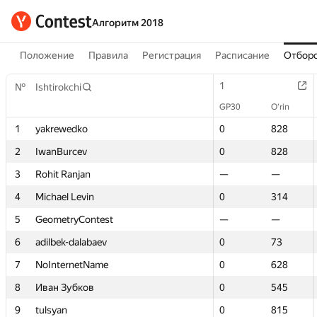
Алгоритм 2018
Положение
Правила
Регистрация
Расписание
Отборо
1
1
№
№
Ishtirokchi
Ishtirokchi
GP30
GP30
O‘rin
O‘rin
1
1
yakrewedko
yakrewedko
0
0
828
828
2
2
IwanBurcev
IwanBurcev
0
0
828
828
3
3
Rohit Ranjan
Rohit Ranjan
—
—
—
—
4
4
Michael Levin
Michael Levin
0
0
314
314
5
5
GeometryContest
GeometryContest
—
—
—
—
6
6
adilbek-dalabaev
adilbek-dalabaev
0
0
73
73
7
7
NoInternetName
NoInternetName
0
0
628
628
8
8
Иван Зубков
Иван Зубков
0
0
545
545
9
9
tulsyan
tulsyan
0
0
815
815