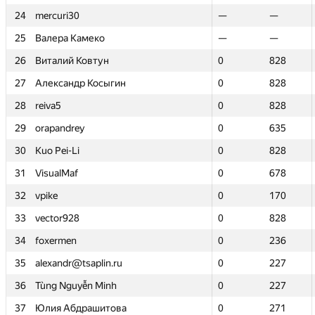
24
24
mercuri30
mercuri30
—
—
—
—
25
25
Валера Камеко
Валера Камеко
—
—
—
—
26
26
Виталий Ковтун
Виталий Ковтун
0
0
828
828
27
27
Александр Косыгин
Александр Косыгин
0
0
828
828
28
28
reiva5
reiva5
0
0
828
828
29
29
orapandrey
orapandrey
0
0
635
635
30
30
Kuo Pei-Li
Kuo Pei-Li
0
0
828
828
31
31
VisualMaf
VisualMaf
0
0
678
678
32
32
vpike
vpike
0
0
170
170
33
33
vector928
vector928
0
0
828
828
34
34
foxermen
foxermen
0
0
236
236
35
35
alexandr@tsaplin.ru
alexandr@tsaplin.ru
0
0
227
227
36
36
Tùng Nguyễn Minh
Tùng Nguyễn Minh
0
0
227
227
37
37
Юлия Абдрашитова
Юлия Абдрашитова
0
0
271
271