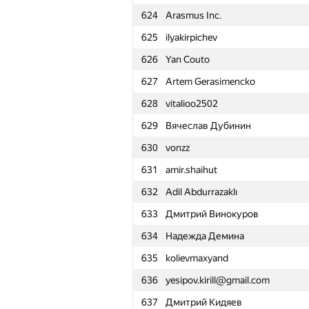
624
Arasmus Inc.
601
GreentyQ
625
ilyakirpichev
602
grasilizuh
626
Yan Couto
603
Андрей Антонов
627
Artem Gerasimencko
604
andrey.kalendarov
628
vitalioo2502
605
amato.eugenio
629
Вячеслав Дубинин
606
smirvicalex
630
vonzz
607
Максим Пилипович
631
amir.shaihut
608
MasterGekus
632
Adil Abdurrazaklı
609
developer.oleg
633
Дмитрий Винокуров
610
pushind00
634
Надежда Демина
611
christopher.rech
635
kolievmaxyand
612
petruchcho
636
yesipov.kirill@gmail.com
613
JKS.PL
637
Дмитрий Кидяев
614
Андрей Смирдин