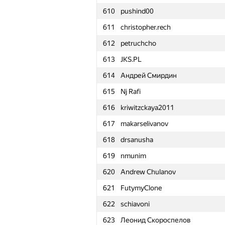
610
pushind00
611
christopher.rech
612
petruchcho
613
JKS.PL
614
Андрей Смирдин
615
Nj Rafi
616
kriwitzckaya2011
617
makarselivanov
618
drsanusha
619
nmunim
620
Andrew Chulanov
621
FutymyClone
622
schiavoni
№
Մասնակից
623
Леонид Скороспелов