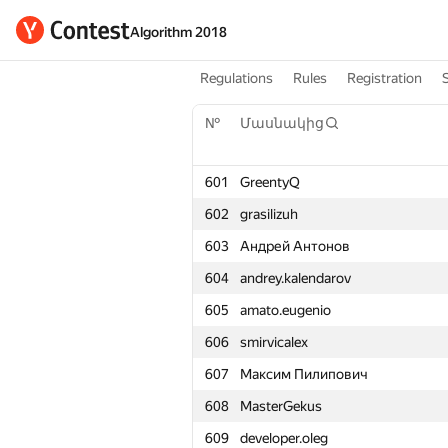
Algorithm 2018
Regulations
Rules
Registration
№
Մասնակից
601
GreentyQ
602
grasilizuh
603
Андрей Антонов
604
andrey.kalendarov
605
amato.eugenio
606
smirvicalex
607
Максим Пилипович
608
MasterGekus
609
developer.oleg