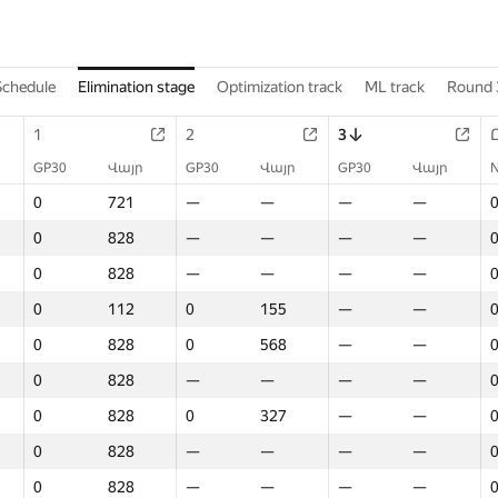
Schedule
Elimination stage
Optimization track
ML track
Round 
1
2
3
GP30
Վայր
GP30
Վայր
GP30
Վայր
0
721
—
—
—
—
0
828
—
—
—
—
0
828
—
—
—
—
0
112
0
155
—
—
0
828
0
568
—
—
0
828
—
—
—
—
0
828
0
327
—
—
0
828
—
—
—
—
0
828
—
—
—
—