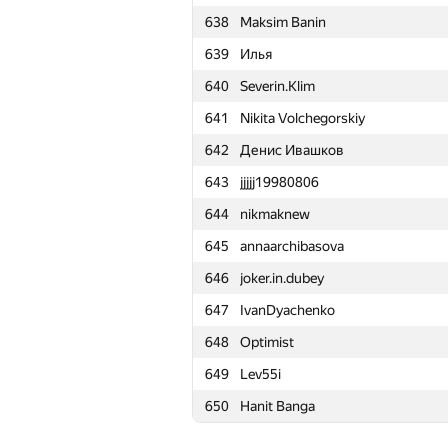
638
Maksim Banin
615
Nj Rafi
639
Илья
616
kriwitzckaya2011
640
Severin.Klim
617
makarselivanov
641
Nikita Volchegorskiy
618
drsanusha
642
Денис Ивашков
619
nmunim
643
jjjjj19980806
620
Andrew Chulanov
644
nikmaknew
621
FutymyClone
645
annaarchibasova
622
schiavoni
646
joker.in.dubey
623
Леонид Скороспелов
647
IvanDyachenko
624
Arasmus Inc.
648
Optimist
625
ilyakirpichev
649
Lev55i
626
Yan Couto
650
Hanit Banga
627
Artem Gerasimencko
628
vitalioo2502