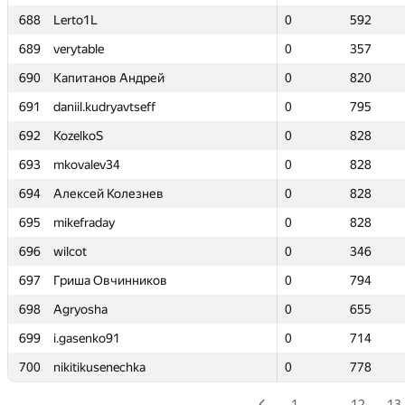
688
688
Lerto1L
Lerto1L
0
0
592
592
689
689
verytable
verytable
0
0
357
357
690
690
Капитанов Андрей
Капитанов Андрей
0
0
820
820
691
691
daniil.kudryavtseff
daniil.kudryavtseff
0
0
795
795
692
692
KozelkoS
KozelkoS
0
0
828
828
693
693
mkovalev34
mkovalev34
0
0
828
828
694
694
Алексей Колезнев
Алексей Колезнев
0
0
828
828
695
695
mikefraday
mikefraday
0
0
828
828
696
696
wilcot
wilcot
0
0
346
346
697
697
Гриша Овчинников
Гриша Овчинников
0
0
794
794
698
698
Agryosha
Agryosha
0
0
655
655
699
699
i.gasenko91
i.gasenko91
0
0
714
714
700
700
nikitikusenechka
nikitikusenechka
0
0
778
778
1
…
12
13