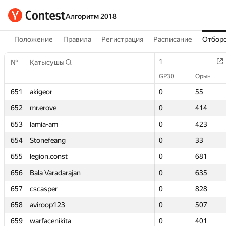
Алгоритм 2018
Положение
Правила
Регистрация
Расписание
Отборо
1
1
№
№
Қатысушы
Қатысушы
GP30
GP30
Орын
Орын
651
651
akigeor
akigeor
0
0
55
55
652
652
mr.erove
mr.erove
0
0
414
414
653
653
lamia-am
lamia-am
0
0
423
423
654
654
Stonefeang
Stonefeang
0
0
33
33
655
655
legion.const
legion.const
0
0
681
681
656
656
Bala Varadarajan
Bala Varadarajan
0
0
635
635
657
657
cscasper
cscasper
0
0
828
828
658
658
aviroop123
aviroop123
0
0
507
507
659
659
warfacenikita
warfacenikita
0
0
401
401