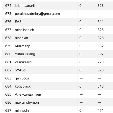
674
674
krishnaanaril
krishnaanaril
0
0
828
828
675
675
petukhov.dmitry@gmail.com
petukhov.dmitry@gmail.com
—
—
—
—
676
676
EA5
EA5
0
0
611
611
677
677
mihailsanich
mihailsanich
0
0
828
828
678
678
hloshkin
hloshkin
0
0
828
828
679
679
MrKaStep
MrKaStep
0
0
182
182
680
680
Yufan Huang
Yufan Huang
0
0
197
197
681
681
vasnikserg
vasnikserg
0
0
220
220
682
682
oYASo
oYASo
0
0
828
828
683
683
geniucos
geniucos
—
—
—
—
684
684
kogyblack
kogyblack
0
0
548
548
685
685
Александр Гаев
Александр Гаев
—
—
—
—
686
686
maxymshymon
maxymshymon
—
—
—
—
687
687
minhpdn
minhpdn
0
0
471
471