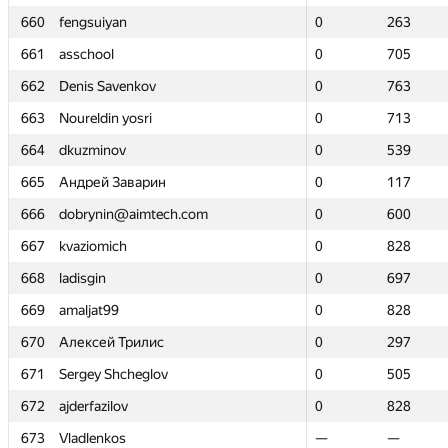
660
660
fengsuiyan
fengsuiyan
0
0
263
263
661
661
asschool
asschool
0
0
705
705
662
662
Denis Savenkov
Denis Savenkov
0
0
763
763
663
663
Noureldin yosri
Noureldin yosri
0
0
713
713
664
664
dkuzminov
dkuzminov
0
0
539
539
665
665
Андрей Заварин
Андрей Заварин
0
0
117
117
666
666
dobrynin@aimtech.com
dobrynin@aimtech.com
0
0
600
600
667
667
kvaziomich
kvaziomich
0
0
828
828
668
668
ladisgin
ladisgin
0
0
697
697
669
669
amaljat99
amaljat99
0
0
828
828
670
670
Алексей Трилис
Алексей Трилис
0
0
297
297
671
671
Sergey Shcheglov
Sergey Shcheglov
0
0
505
505
672
672
ajderfazilov
ajderfazilov
0
0
828
828
673
673
Vladlenkos
Vladlenkos
—
—
—
—