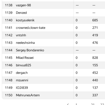
1138
1138
vazgen-98
vazgen-98
—
—
—
—
1139
1139
Denzed
Denzed
—
—
—
—
1140
1140
kostya.elenik
kostya.elenik
0
0
685
685
1141
1141
crowned.clown-kate
crowned.clown-kate
0
0
271
271
1142
1142
vntshh
vntshh
0
0
419
419
1143
1143
neeleshsinha
neeleshsinha
0
0
476
476
1144
1144
Sergey Bondarenko
Sergey Bondarenko
—
—
—
—
1145
1145
Milad Rezaei
Milad Rezaei
0
0
828
828
1146
1146
binvua925
binvua925
0
0
155
155
1147
1147
dergach
dergach
0
0
452
452
1148
1148
mzuenni
mzuenni
0
0
440
440
1149
1149
IO2I839
IO2I839
0
0
137
137
1150
1150
MehrunesArtem
MehrunesArtem
0
0
337
337
1
…
21
22