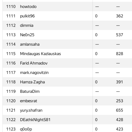
1110
1110
howtodo
howtodo
—
—
—
—
1111
1111
pulkit96
pulkit96
0
0
362
362
1112
1112
dimmia
dimmia
—
—
—
—
1113
1113
Ne0n25
Ne0n25
0
0
537
537
1114
1114
amlansaha
amlansaha
—
—
—
—
1115
1115
Mindaugas Kazlauskas
Mindaugas Kazlauskas
0
0
828
828
1116
1116
Farid Ahmadov
Farid Ahmadov
—
—
—
—
1117
1117
mark.nagovitzin
mark.nagovitzin
—
—
—
—
1118
1118
Hamza Zagha
Hamza Zagha
0
0
391
391
1119
1119
BaturaDim
BaturaDim
—
—
—
—
1120
1120
embesrat
embesrat
0
0
253
253
1121
1121
yury.shafran
yury.shafran
0
0
655
655
1122
1122
DEathkNIghtS81
DEathkNIghtS81
0
0
428
428
1123
1123
q0o0p
q0o0p
0
0
423
423