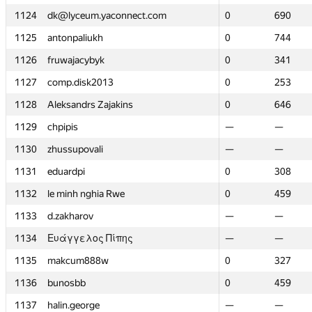
1124
1124
dk@lyceum.yaconnect.com
dk@lyceum.yaconnect.com
0
0
690
690
1125
1125
antonpaliukh
antonpaliukh
0
0
744
744
1126
1126
fruwajacybyk
fruwajacybyk
0
0
341
341
1127
1127
comp.disk2013
comp.disk2013
0
0
253
253
1128
1128
Aleksandrs Zajakins
Aleksandrs Zajakins
0
0
646
646
1129
1129
chpipis
chpipis
—
—
—
—
1130
1130
zhussupovali
zhussupovali
—
—
—
—
1131
1131
eduardpi
eduardpi
0
0
308
308
1132
1132
le minh nghia Rwe
le minh nghia Rwe
0
0
459
459
1133
1133
d.zakharov
d.zakharov
—
—
—
—
1134
1134
Ευάγγελος Πίπης
Ευάγγελος Πίπης
—
—
—
—
1135
1135
makcum888w
makcum888w
0
0
327
327
1136
1136
bunosbb
bunosbb
0
0
459
459
1137
1137
halin.george
halin.george
—
—
—
—