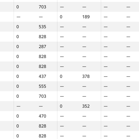
0
703
—
—
—
—
—
—
0
189
—
—
0
535
—
—
—
—
0
828
—
—
—
—
0
287
—
—
—
—
0
828
—
—
—
—
0
828
—
—
—
—
0
437
0
378
—
—
0
555
—
—
—
—
0
703
—
—
—
—
—
—
0
352
—
—
0
470
—
—
—
—
0
828
—
—
—
—
1
2
3
0
828
—
—
—
—
GP30
O‘rin
GP30
O‘rin
GP30
O‘rin