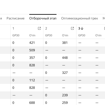
ия
Расписание
Отборочный этап
Оптимизационный трек
M
1
2
3
GP30
O‘rin
GP30
O‘rin
GP30
O‘rin
0
421
0
381
—
—
0
509
—
—
—
—
0
357
0
448
—
—
0
828
—
—
—
—
—
—
0
327
—
—
0
112
—
—
—
—
0
828
—
—
—
—
—
—
0
239
—
—
0
688
0
259
—
—