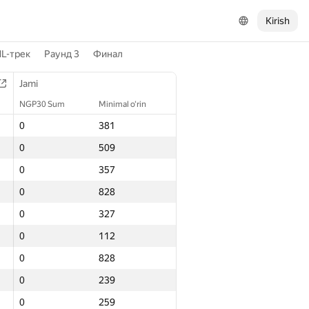
Kirish
L-трек
Раунд 3
Финал
Jami
NGP30 Sum
Minimal o‘rin
0
381
0
509
0
357
0
828
0
327
0
112
0
828
0
239
0
259