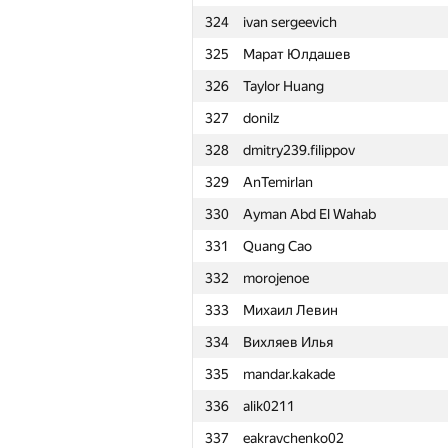
324
ivan sergeevich
301
ThePtrocanfer
325
Марат Юлдашев
302
Nguyễn Thành Minh
326
Taylor Huang
303
Ivan Fekete
327
donilz
304
Владислав Володькин
328
dmitry239.filippov
305
r.mammadov2016
329
AnTemirlan
306
Quang Lê Minh
330
Ayman Abd El Wahab
307
LykovKirillOlegovich
331
Quang Cao
308
clevermouse2
332
morojenoe
309
alex.zabashta
333
Михаил Левин
310
xurz97
334
Вихляев Илья
311
skyvn97
335
mandar.kakade
312
yesenarman
336
alik0211
313
nitin2798
337
eakravchenko02
314
kzoacn