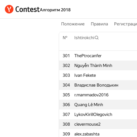
Алгоритм 2018
Положение
Правила
Регистрац
№
Ishtirokchi
301
ThePtrocanfer
302
Nguyễn Thành Minh
303
Ivan Fekete
304
Владислав Володькин
305
r.mammadov2016
306
Quang Lê Minh
307
LykovKirillOlegovich
308
clevermouse2
309
alex.zabashta