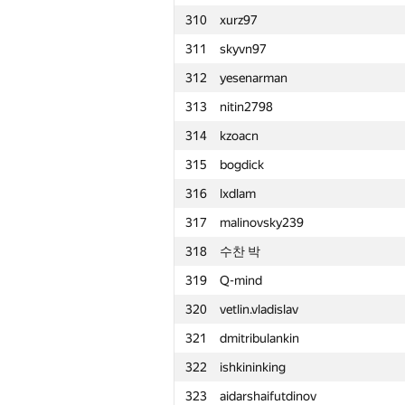
310
xurz97
311
skyvn97
312
yesenarman
313
nitin2798
314
kzoacn
315
bogdick
316
lxdlam
317
malinovsky239
318
수찬 박
319
Q-mind
320
vetlin.vladislav
321
dmitribulankin
322
ishkininking
№
Ishtirokchi
323
aidarshaifutdinov