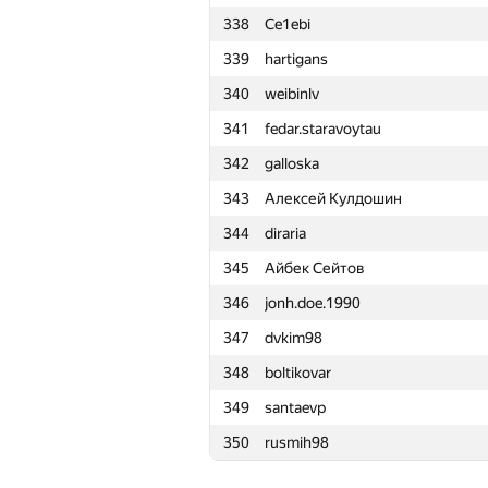
338
Ce1ebi
315
bogdick
339
hartigans
316
lxdlam
340
weibinlv
317
malinovsky239
341
fedar.staravoytau
318
수찬 박
342
galloska
319
Q-mind
343
Алексей Кулдошин
320
vetlin.vladislav
344
diraria
321
dmitribulankin
345
Айбек Сейтов
322
ishkininking
346
jonh.doe.1990
323
aidarshaifutdinov
347
dvkim98
324
ivan sergeevich
348
boltikovar
325
Марат Юлдашев
349
santaevp
326
Taylor Huang
350
rusmih98
327
donilz
328
dmitry239.filippov