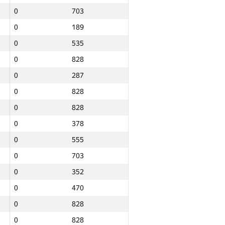
0
703
0
189
0
535
0
828
0
287
0
828
0
828
0
378
0
555
0
703
0
352
0
470
0
828
Jami
0
828
NGP30 Sum
Minimal o‘rin