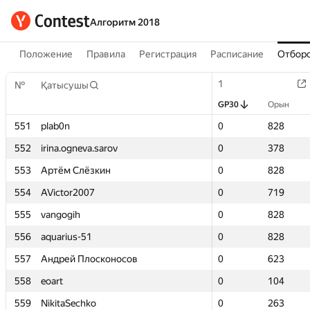
Алгоритм 2018
Положение
Правила
Регистрация
Расписание
Отборо
1
1
№
№
Қатысушы
Қатысушы
GP30
GP30
Орын
Орын
551
551
plab0n
plab0n
0
0
828
828
552
552
irina.ogneva.sarov
irina.ogneva.sarov
0
0
378
378
553
553
Артём Слёзкин
Артём Слёзкин
0
0
828
828
554
554
AVictor2007
AVictor2007
0
0
719
719
555
555
vangogih
vangogih
0
0
828
828
556
556
aquarius-51
aquarius-51
0
0
828
828
557
557
Андрей Плосконосов
Андрей Плосконосов
0
0
623
623
558
558
eoart
eoart
0
0
104
104
559
559
NikitaSechko
NikitaSechko
0
0
263
263