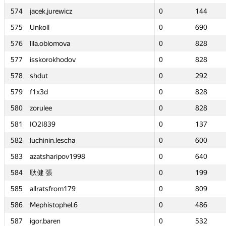
574
574
jacek.jurewicz
jacek.jurewicz
0
0
144
144
575
575
Unkoll
Unkoll
0
0
690
690
576
576
lila.oblomova
lila.oblomova
0
0
828
828
577
577
isskorokhodov
isskorokhodov
0
0
828
828
578
578
shdut
shdut
0
0
292
292
579
579
f1x3d
f1x3d
0
0
828
828
580
580
zorulee
zorulee
0
0
828
828
581
581
IO2I839
IO2I839
0
0
137
137
582
582
luchinin.lescha
luchinin.lescha
0
0
600
600
583
583
azatsharipov1998
azatsharipov1998
0
0
640
640
584
584
耿健 張
耿健 張
0
0
199
199
585
585
allratsfrom179
allratsfrom179
0
0
809
809
586
586
Mephistophel.6
Mephistophel.6
0
0
486
486
587
587
igor.baren
igor.baren
0
0
532
532