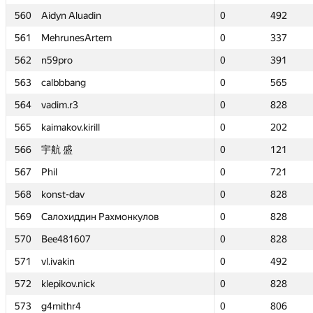
560
560
Aidyn Aluadin
Aidyn Aluadin
0
0
492
492
561
561
MehrunesArtem
MehrunesArtem
0
0
337
337
562
562
n59pro
n59pro
0
0
391
391
563
563
calbbbang
calbbbang
0
0
565
565
564
564
vadim.r3
vadim.r3
0
0
828
828
565
565
kaimakov.kirill
kaimakov.kirill
0
0
202
202
566
566
宇航 盛
宇航 盛
0
0
121
121
567
567
Phil
Phil
0
0
721
721
568
568
konst-dav
konst-dav
0
0
828
828
569
569
Салохиддин Рахмонкулов
Салохиддин Рахмонкулов
0
0
828
828
570
570
Bee481607
Bee481607
0
0
828
828
571
571
vl.ivakin
vl.ivakin
0
0
492
492
572
572
klepikov.nick
klepikov.nick
0
0
828
828
573
573
g4mithr4
g4mithr4
0
0
806
806