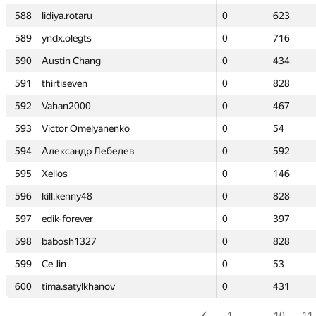
588
588
lidiya.rotaru
lidiya.rotaru
0
0
623
623
589
589
yndx.olegts
yndx.olegts
0
0
716
716
590
590
Austin Chang
Austin Chang
0
0
434
434
591
591
thirtiseven
thirtiseven
0
0
828
828
592
592
Vahan2000
Vahan2000
0
0
467
467
593
593
Victor Omelyanenko
Victor Omelyanenko
0
0
54
54
594
594
Александр Лебедев
Александр Лебедев
0
0
592
592
595
595
Xellos
Xellos
0
0
146
146
596
596
kill.kenny48
kill.kenny48
0
0
828
828
597
597
edik-forever
edik-forever
0
0
397
397
598
598
babosh1327
babosh1327
0
0
828
828
599
599
Ce Jin
Ce Jin
0
0
53
53
600
600
tima.satylkhanov
tima.satylkhanov
0
0
431
431
1
…
10
11