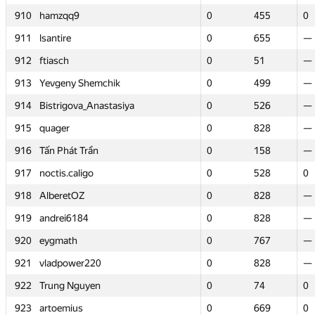
910
910
hamzqq9
hamzqq9
0
0
455
455
0
0
911
911
lsantire
lsantire
0
0
655
655
—
—
912
912
ftiasch
ftiasch
0
0
51
51
—
—
913
913
Yevgeny Shemchik
Yevgeny Shemchik
0
0
499
499
—
—
914
914
Bistrigova_Anastasiya
Bistrigova_Anastasiya
0
0
526
526
—
—
915
915
quager
quager
0
0
828
828
—
—
916
916
Tấn Phát Trần
Tấn Phát Trần
0
0
158
158
—
—
917
917
noctis.caligo
noctis.caligo
0
0
528
528
0
0
918
918
AlberetOZ
AlberetOZ
0
0
828
828
—
—
919
919
andrei6184
andrei6184
0
0
828
828
—
—
920
920
eygmath
eygmath
0
0
767
767
—
—
921
921
vladpower220
vladpower220
0
0
828
828
—
—
922
922
Trung Nguyen
Trung Nguyen
0
0
74
74
0
0
923
923
artoemius
artoemius
0
0
669
669
0
0