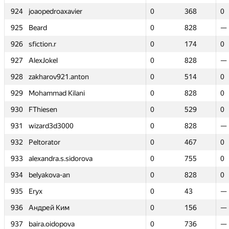
924
924
joaopedroaxavier
joaopedroaxavier
0
0
368
368
0
0
925
925
Beard
Beard
0
0
828
828
—
—
926
926
sfiction.r
sfiction.r
0
0
174
174
0
0
927
927
AlexJokel
AlexJokel
0
0
828
828
—
—
928
928
zakharov921.anton
zakharov921.anton
0
0
514
514
0
0
929
929
Mohammad Kilani
Mohammad Kilani
0
0
828
828
0
0
930
930
FThiesen
FThiesen
0
0
529
529
0
0
931
931
wizard3d3000
wizard3d3000
0
0
828
828
—
—
932
932
Peltorator
Peltorator
0
0
467
467
0
0
933
933
alexandra.s.sidorova
alexandra.s.sidorova
0
0
755
755
0
0
934
934
belyakova-an
belyakova-an
0
0
828
828
0
0
935
935
Eryx
Eryx
0
0
43
43
—
—
936
936
Андрей Ким
Андрей Ким
0
0
156
156
—
—
937
937
baira.oidopova
baira.oidopova
0
0
736
736
—
—