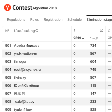
Algorithm 2018
Regulations
Rules
Registration
Schedule
Elimination stag
1
1
2
2
№
№
Մասնակից
Մասնակից
GP30
GP30
Վայր
Վայր
GP
GP
901
901
Артём Иликаев
Артём Иликаев
0
0
734
734
—
—
902
902
yndx-rodion-m
yndx-rodion-m
0
0
567
567
—
—
903
903
ilimugur
ilimugur
0
0
604
604
—
—
904
904
root@nsychev.ru
root@nsychev.ru
0
0
749
749
—
—
905
905
ilivinsky
ilivinsky
0
0
507
507
—
—
906
906
Юрий Семёнов
Юрий Семёнов
0
0
115
115
—
—
907
907
曉嵐 郭
曉嵐 郭
0
0
147
147
—
—
908
908
_dale@tut.by
_dale@tut.by
0
0
233
233
—
—
909
909
tyulen4ikov
tyulen4ikov
0
0
828
828
—
—