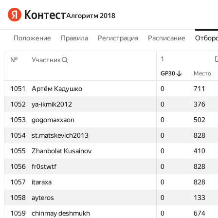
Алгоритм 2018
Положение
Правила
Регистрация
Расписание
Отборо
1
1
№
№
Участник
Участник
GP30
GP30
Место
Место
1051
1051
Артём Кадушко
Артём Кадушко
0
0
711
711
1052
1052
ya-ikmik2012
ya-ikmik2012
0
0
376
376
1053
1053
gogomaxxaon
gogomaxxaon
0
0
502
502
1054
1054
st.matskevich2013
st.matskevich2013
0
0
828
828
1055
1055
Zhanbolat Kusainov
Zhanbolat Kusainov
0
0
410
410
1056
1056
fr0stwtf
fr0stwtf
0
0
828
828
1057
1057
itaraxa
itaraxa
0
0
828
828
1058
1058
ayteros
ayteros
0
0
133
133
1059
1059
chinmay deshmukh
chinmay deshmukh
0
0
674
674