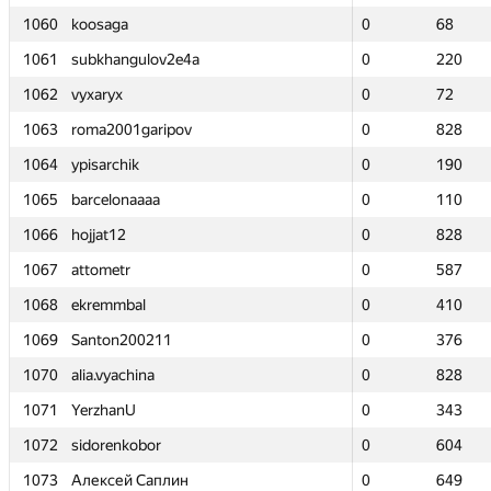
1060
1060
koosaga
koosaga
0
0
68
68
1061
1061
subkhangulov2e4a
subkhangulov2e4a
0
0
220
220
1062
1062
vyxaryx
vyxaryx
0
0
72
72
1063
1063
roma2001garipov
roma2001garipov
0
0
828
828
1064
1064
ypisarchik
ypisarchik
0
0
190
190
1065
1065
barcelonaaaa
barcelonaaaa
0
0
110
110
1066
1066
hojjat12
hojjat12
0
0
828
828
1067
1067
attometr
attometr
0
0
587
587
1068
1068
ekremmbal
ekremmbal
0
0
410
410
1069
1069
Santon200211
Santon200211
0
0
376
376
1070
1070
alia.vyachina
alia.vyachina
0
0
828
828
1071
1071
YerzhanU
YerzhanU
0
0
343
343
1072
1072
sidorenkobor
sidorenkobor
0
0
604
604
1073
1073
Алексей Саплин
Алексей Саплин
0
0
649
649