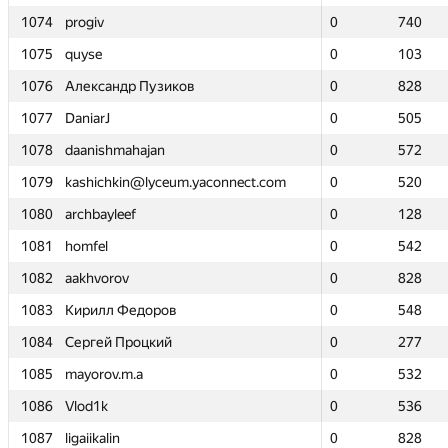
1074
1074
progiv
progiv
0
0
740
740
1075
1075
quyse
quyse
0
0
103
103
1076
1076
Александр Пузиков
Александр Пузиков
0
0
828
828
1077
1077
DaniarJ
DaniarJ
0
0
505
505
1078
1078
daanishmahajan
daanishmahajan
0
0
572
572
1079
1079
kashichkin@lyceum.yaconnect.com
kashichkin@lyceum.yaconnect.com
0
0
520
520
1080
1080
archbayleef
archbayleef
0
0
128
128
1081
1081
homfel
homfel
0
0
542
542
1082
1082
aakhvorov
aakhvorov
0
0
828
828
1083
1083
Кирилл Федоров
Кирилл Федоров
0
0
548
548
1084
1084
Сергей Процкий
Сергей Процкий
0
0
277
277
1085
1085
mayorov.m.a
mayorov.m.a
0
0
532
532
1086
1086
Vlod1k
Vlod1k
0
0
536
536
1087
1087
ligaiikalin
ligaiikalin
0
0
828
828