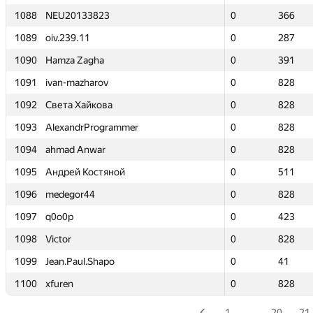
1088
1088
NEU20133823
NEU20133823
0
0
366
366
1089
1089
oiv.239.11
oiv.239.11
0
0
287
287
1090
1090
Hamza Zagha
Hamza Zagha
0
0
391
391
1091
1091
ivan-mazharov
ivan-mazharov
0
0
828
828
1092
1092
Света Хайкова
Света Хайкова
0
0
828
828
1093
1093
AlexandrProgrammer
AlexandrProgrammer
0
0
828
828
1094
1094
ahmad Anwar
ahmad Anwar
0
0
828
828
1095
1095
Андрей Костяной
Андрей Костяной
0
0
511
511
1096
1096
medegor44
medegor44
0
0
828
828
1097
1097
q0o0p
q0o0p
0
0
423
423
1098
1098
Victor
Victor
0
0
828
828
1099
1099
Jean.Paul.Shapo
Jean.Paul.Shapo
0
0
41
41
1100
1100
xfuren
xfuren
0
0
828
828
1
…
20
21